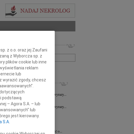
 nekrologów i wspomnień
. z o.o. oraz jej Zaufani
zwisko lub numer ogłoszenia:
ązaną z Wyborcza sp. z
ry plików cookie lub inne
wyświetlania reklam
+ szukanie zaawansowane
ernecie lub
sz wyrazić zgody, chcesz
KROLOGI
 Zaawansowanych”.
7.2026
Wrocław
 dotyczących
Sędziemu Januszowi Kaspryszynowi wyrazy...
li podstawą
7.2026
Wrocław
nej – Agora S.A. – lub
Sędziemu Januszowi Kaspryszynowi wyrazy...
aawansowanych” lub
7.2026
Wrocław
rego jest kierowany.
Iwonie Warachim wyrazy głębokiego...
a S.A.
7.2026
Wrocław
bokim smutkiem przyjęliśmy wiadomość o...
ypu cookie Wyborczej sp.