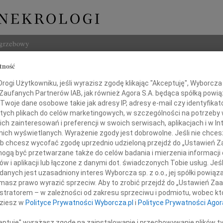
ogrzebowy
tność
Szukaj
ogi Użytkowniku, jeśli wyrazisz zgodę klikając "Akceptuję", Wyborcza sp
Imię i na
 Zaufanych Partnerów IAB, jak również Agora S.A. będąca spółką powi
Twoje dane osobowe takie jak adresy IP, adresy e-mail czy identyfikato
 tych plikach do celów marketingowych, w szczególności na potrzeby 
 zainteresowań i preferencji w swoich serwisach, aplikacjach i w Int
w nich wyświetlanych. Wyrażenie zgody jest dobrowolne. Jeśli nie chce
INNE NE
 lub chcesz wycofać zgodę uprzednio udzieloną przejdź do „Ustawień
31.0
gą być przetwarzane także do celów badania i mierzenia informacji
Panu 
w i aplikacji lub łączone z danymi dot. świadczonych Tobie usług. Jeś
31.0
nych jest uzasadniony interes Wyborcza sp. z o.o., jej spółki powiąza
Naszej Koleżance
Panu 
masz prawo wyrazić sprzeciw. Aby to zrobić przejdź do „Ustawień Z
31.0
istratorem – w zależności od zakresu sprzeciwu i podmiotu, wobec któ
Pani 
dziesz w
Polityce Prywatności Wyborcza.pl
i
Polityce Prywatności Agor
Iwonie Zolich
30.0
Z głę
ceptuję" wyrażasz zgodę na zainstalowanie i przechowywanie plików t