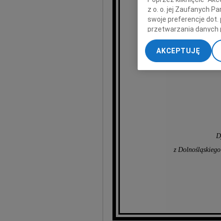
z o. o. jej Zaufanych 
wyrazy głęb
swoje preferencje dot.
przetwarzania danych 
„Ustawienia zaawansow
AKCEPTUJĘ
My, nasi Zaufani Part
dokładnych danych geol
Przechowywanie informa
treści, badnie odbiorcó
D
z Dolnośląskieg