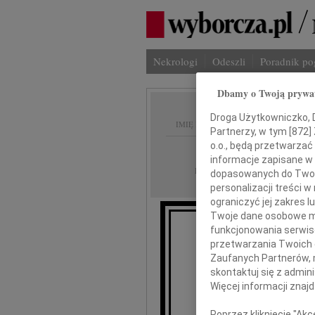
Nekrologi
Odeszli
Poradnik p
Dbamy o Twoją prywa
Droga Użytkowniczko, Dr
IMIĘ I NAZWISKO:
Partnerzy, w tym [
872
]
o.o., będą przetwarzać 
Wrocław
REGION:
informacje zapisane w
16.05.2025
DATA EMISJI:
dopasowanych do Twoich
personalizacji treści 
ograniczyć jej zakres
Twoje dane osobowe mo
funkcjonowania serwisó
przetwarzania Twoich da
Zaufanych Partnerów, 
skontaktuj się z admin
Więcej informacji znaj
Poprzez kliknięcie "Ak