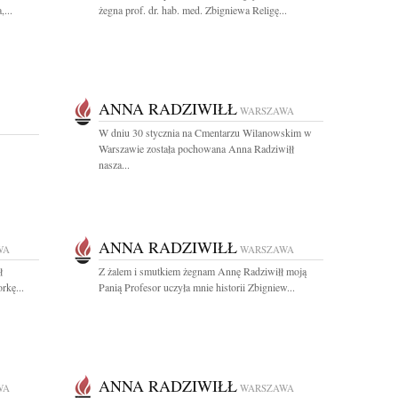
...
żegna prof. dr. hab. med. Zbigniewa Religę...
ANNA RADZIWIŁŁ
WARSZAWA
W dniu 30 stycznia na Cmentarzu Wilanowskim w
Warszawie została pochowana Anna Radziwiłł
nasza...
ANNA RADZIWIŁŁ
WA
WARSZAWA
ł
Z żalem i smutkiem żegnam Annę Radziwiłł moją
rkę...
Panią Profesor uczyła mnie historii Zbigniew...
ANNA RADZIWIŁŁ
WA
WARSZAWA