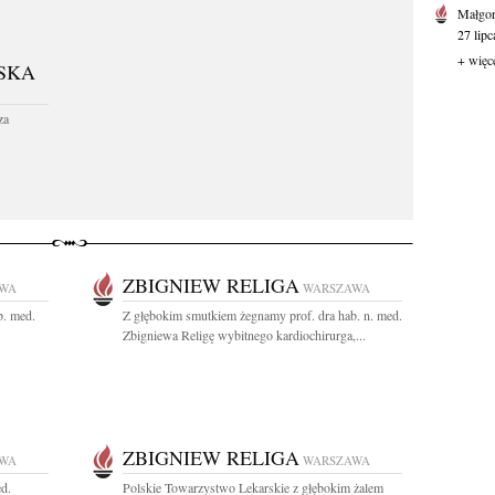
Małgor
27 lipc
+ więc
SKA
za
ZBIGNIEW RELIGA
WA
WARSZAWA
b. med.
Z głębokim smutkiem żegnamy prof. dra hab. n. med.
Zbigniewa Religę wybitnego kardiochirurga,...
ZBIGNIEW RELIGA
WA
WARSZAWA
ed.
Polskie Towarzystwo Lekarskie z głębokim żalem