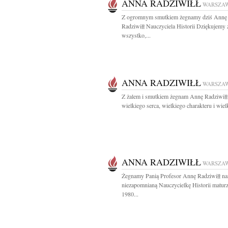
ANNA RADZIWIŁŁ
WARSZA
Z ogromnym smutkiem żegnamy dziś Annę
Radziwiłł Nauczyciela Historii Dziękujemy 
wszystko,...
ANNA RADZIWIŁŁ
WARSZA
Z żalem i smutkiem żegnam Annę Radziwił
wielkiego serca, wielkiego charakteru i wielk
ANNA RADZIWIŁŁ
WARSZA
Żegnamy Panią Profesor Annę Radziwiłł na
niezapomnianą Nauczycielkę Historii matur
1980...