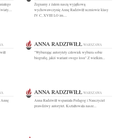
niałego
Żegnamy z żalem naszą wyjątkową
wiaty....
wychowawczynię Annę Radziwiłł uczniowie klasy
IV C, XVIII LO im....
ANNA RADZIWIŁŁ
WA
WARSZAWA
wiłł
"Wybierając autorytety człowiek wybiera sobie
biografię, jakiś wariant swego losu" Z wielkim...
ANNA RADZIWIŁŁ
WA
WARSZAWA
r Annę
Anna Radziwiłł wspaniała Pedagog i Nauczyciel
prawdziwy autorytet. Kształtowała nasze...