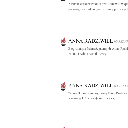
Z żalem żegnam Panią Annę Radziwiłł wspa
pedagoga zatroskanego o sprawy polskiej oś
ANNA RADZIWIŁŁ
WARSZA
Z ogromnym żalem żegnamy dr Annę Radzi
Halina i Adam Manikowscy
ANNA RADZIWIŁŁ
WARSZA
Ze smutkiem żegnamy naszą Panią Profeso
Radziwiłł która uczyła nas historii,...