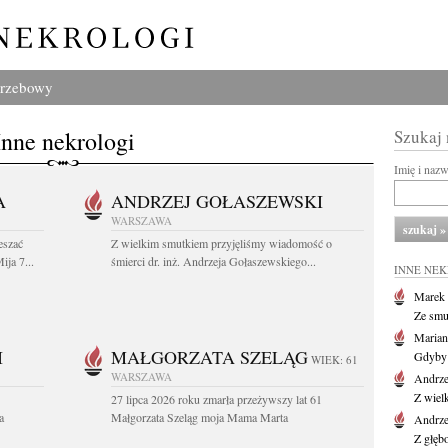
grzebowy
Inne nekrologi
Szukaj
Imię i naz
A
ANDRZEJ GOŁASZEWSKI
WARSZAWA
eszać
Z wielkim smutkiem przyjęliśmy wiadomość o
ija 7...
śmierci dr. inż. Andrzeja Gołaszewskiego...
INNE NE
Marek 
Ze smu
Marian
I
MAŁGORZATA SZELĄG
Gdyby 
WIEK: 61
WARSZAWA
Andrze
Z wiel
27 lipca 2026 roku zmarła przeżywszy lat 61
a
Małgorzata Szeląg moja Mama Marta
Andrze
Z głęb