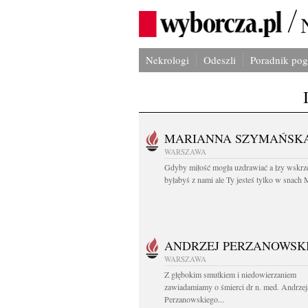
Nekrologi
Odeszli
Poradnik po
MARIANNA SZYMAŃSK
WARSZAWA
Gdyby miłość mogła uzdrawiać a łzy wskrz
byłabyś z nami ale Ty jesteś tylko w snach M
ANDRZEJ PERZANOWSK
WARSZAWA
Z głębokim smutkiem i niedowierzaniem
zawiadamiamy o śmierci dr n. med. Andrzej
Perzanowskiego...