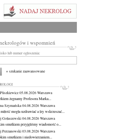
 nekrologów i wspomnień
wisko lub numer ogłoszenia:
+ szukanie zaawansowane
KROLOGI
Pliszkiewicz
05.08.2026
Warszawa
tkiem żegnamy Profesora Marka...
na Szymańska
04.08.2026
Warszawa
miłość mogła uzdrawiać a łzy wskrzeszać...
j Gołaszewski
04.08.2026
Warszawa
kim smutkiem przyjęliśmy wiadomość o...
j Perzanowski
03.08.2026
Warszawa
okim smutkiem i niedowierzaniem...