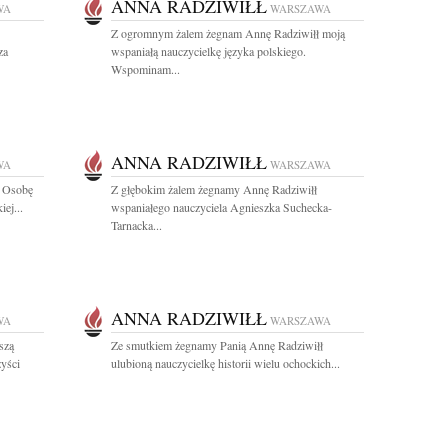
ANNA RADZIWIŁŁ
WA
WARSZAWA
Z ogromnym żalem żegnam Annę Radziwiłł moją
za
wspaniałą nauczycielkę języka polskiego.
Wspominam...
ANNA RADZIWIŁŁ
WA
WARSZAWA
ł Osobę
Z głębokim żalem żegnamy Annę Radziwiłł
iej...
wspaniałego nauczyciela Agnieszka Suchecka-
Tarnacka...
ANNA RADZIWIŁŁ
WA
WARSZAWA
szą
Ze smutkiem żegnamy Panią Annę Radziwiłł
zyści
ulubioną nauczycielkę historii wielu ochockich...