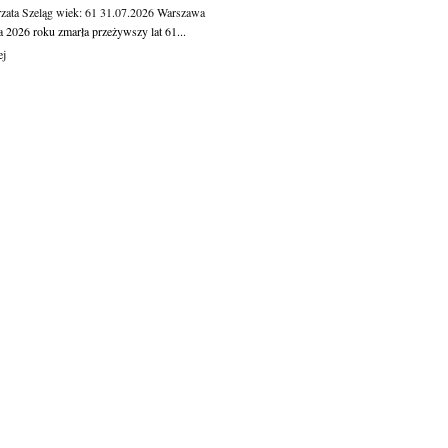
zata Szeląg
wiek: 61
31.07.2026
Warszawa
a 2026 roku zmarła przeżywszy lat 61...
ej