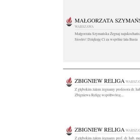
MAŁGORZATA SZYMAŃ
WARSZAWA
Małgorzata Szymańska Żegnaj najukochańs
Siostro! Dziękuję Ci za wspólne lata Basia
ZBIGNIEW RELIGA
WARSZA
Z głębokim żalem żegnamy profesora dr. ha
Zbigniewa Religę współtwórcę...
ZBIGNIEW RELIGA
WARSZA
Z głębokim żalem żegnamy prof. dr. hab. m