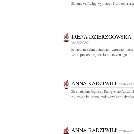
Zbigniewa Religę wybitnego Kardiochirurga,
IRENA DZIERZGOWSKA
WARSZAWA
Z wielkim żalem i smutkiem żegnamy naszą
współpracownicę redaktora naczelnego...
ANNA RADZIWIŁŁ
WARSZA
Ze smutkiem żegnamy Panią Annę Radziwił
nauczycielkę liceów mokotowskich i dyrekto
ANNA RADZIWIŁŁ
WARSZA