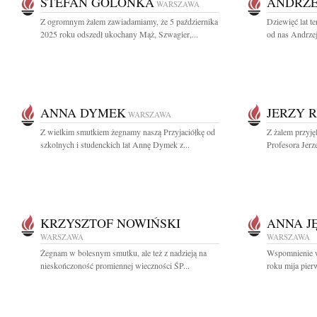
STEFAN GOLONKA
ANDRZE
WARSZAWA
Z ogromnym żalem zawiadamiamy, że 5 października
Dziewięć lat t
2025 roku odszedł ukochany Mąż, Szwagier,...
od nas Andrzej
ANNA DYMEK
JERZY R
WARSZAWA
Z wielkim smutkiem żegnamy naszą Przyjaciółkę od
Z żalem przyję
szkolnych i studenckich lat Annę Dymek z...
Profesora Jerz
KRZYSZTOF NOWIŃSKI
ANNA J
WARSZAWA
WARSZAWA
Żegnam w bolesnym smutku, ale też z nadzieją na
Wspomnienie w
nieskończoność promiennej wieczności ŚP...
roku mija pier