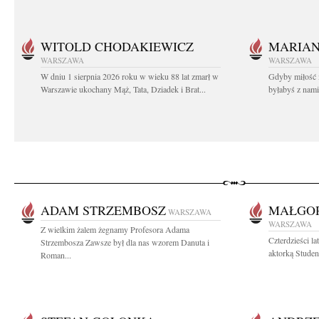
WITOLD CHODAKIEWICZ
MARIA
WARSZAWA
WARSZAWA
W dniu 1 sierpnia 2026 roku w wieku 88 lat zmarł w
Gdyby miłość 
Warszawie ukochany Mąż, Tata, Dziadek i Brat...
byłabyś z nami 
ADAM STRZEMBOSZ
MAŁGOR
WARSZAWA
WARSZAWA
Z wielkim żalem żegnamy Profesora Adama
Czterdzieści l
Strzembosza Zawsze był dla nas wzorem Danuta i
aktorką Studen
Roman...