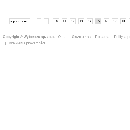
« poprzednie
1
...
10
11
12
13
14
15
16
17
18
»
Copyright © Wyborcza sp. z o.o.
O nas
Staże u nas
Reklama
Polityka 
Ustawienia prywatności