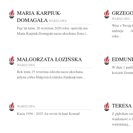
MARIA KARPIUK-
GRZEGO
DOMAGAŁA
WARSZAWA
WARSZAWA
Wraz z Twoją ś
Pięć lat temu, 20 września 2020 roku, opuściła nas
nadzieja -Ma
Maria Karpiuk-Domagała nasza ukochana Żona i...
roku...
MAŁGORZATA ŁOZIŃSKA
EDMUND
WARSZAWA
W dniu 1 paźdz
Rok temu 25 września odeszła nasza ukochana,
kościele Domin
jedyna córka Małgosia Łozińska Zamknął nam...
TERESA
WARSZAWA
Kasia 1956 - 2025 Au revoir là-haut Konrad
Z głębokim smu
wiadomość o śm
wieloletniej...