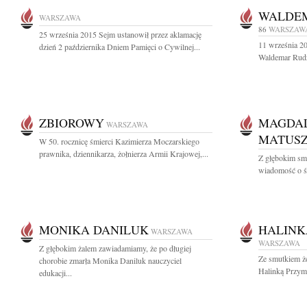
WALDEM
WARSZAWA
86
WARSZAW
25 września 2015 Sejm ustanowił przez aklamację
11 września 20
dzień 2 października Dniem Pamięci o Cywilnej...
Waldemar Rudz
ZBIOROWY
MAGDAL
WARSZAWA
MATUS
W 50. rocznicę śmierci Kazimierza Moczarskiego
prawnika, dziennikarza, żołnierza Armii Krajowej,...
Z głębokim smu
wiadomość o ś
MONIKA DANILUK
HALINK
WARSZAWA
WARSZAWA
Z głębokim żalem zawiadamiamy, że po długiej
Ze smutkiem ż
chorobie zmarła Monika Daniluk nauczyciel
Halinką Przymu
edukacji...