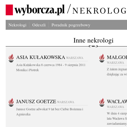
Nekrologi
Odeszli
Poradnik pogrzebowy
Inne nekrologi
ASIA KUŁAKOWSKA
MAŁGOR
WARSZAWA
WARSZAWA
Asia Kułakowska 8 czerwca 1984 - 9 sierpnia 2011
Z żalem żegnam
Monika i Piotrek
dziękując za w
JANUSZ GOETZE
WACŁAW
WARSZAWA
WARSZAWA
Janusz Goetze adwokat 9 lat bez Ciebie Bożenna i
W dniu 4 sier
Agnieszka
lata Wacława 
zawiadamiamy.