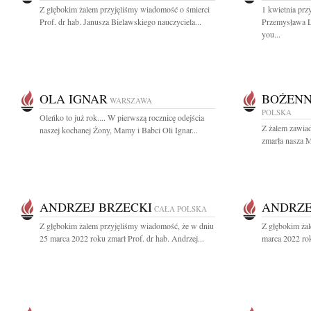
Z głębokim żalem przyjęliśmy wiadomość o śmierci
1 kwietnia prz
Prof. dr hab. Janusza Bielawskiego nauczyciela...
Przemysława L
you...
OLA IGNAR
BOŻENN
WARSZAWA
POLSKA
Oleńko to już rok.... W pierwszą rocznicę odejścia
Z żalem zawia
naszej kochanej Żony, Mamy i Babci Oli Ignar...
zmarła nasza 
ANDRZEJ BRZECKI
ANDRZE
CAŁA POLSKA
Z głębokim żalem przyjęliśmy wiadomość, że w dniu
Z głębokim ża
25 marca 2022 roku zmarł Prof. dr hab. Andrzej...
marca 2022 rok