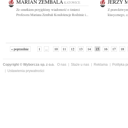
MARIAN ZEMBALA
JERZY 
KATOWICE
Ze smutkiem przyjęliśmy wiadomość o śmierci
Z prawdziwym 
Profesora Mariana Zembali Kondolencje Rodzinie i...
klasycznego, c
« poprzednie
1
...
10
11
12
13
14
15
16
17
18
»
Copyright © Wyborcza sp. z o.o.
O nas
Staże u nas
Reklama
Polityka 
Ustawienia prywatności