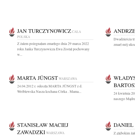
JAN TURCZYNOWICZ
ANDRZE
CAŁA
POLSKA
Dwadzieścia tr
Z żalem pożegnałam zmarłego dnia 29 marca 2022
zmarł mój ukoc
roku Janka Turczynowicza Ewa Został pochowany
w...
MARTA JÜNGST
WŁADY
WARSZAWA
BARTOS
24.04.2012 r. odeszła MARTA JÜNGST z d.
Wróblewska Nasza kochana Córka . Mama...
24 kwietnia 20
naszego Mądre
STANISŁAW MACIEJ
DANIEL
ZAWADZKI
WARSZAWA
Z głębokim ża