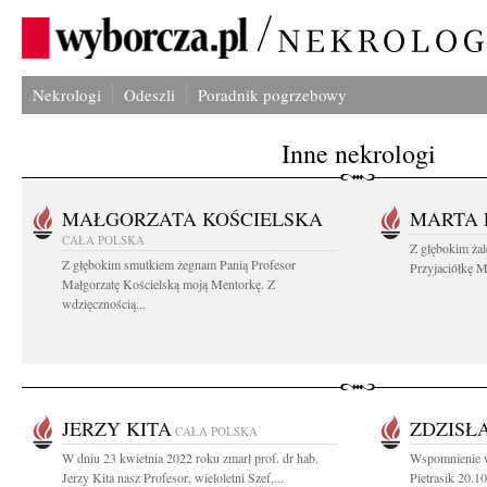
Nekrologi
Odeszli
Poradnik pogrzebowy
Inne nekrologi
MAŁGORZATA KOŚCIELSKA
MARTA 
CAŁA POLSKA
Z głębokim ża
Z głębokim smutkiem żegnam Panią Profesor
Przyjaciółkę M
Małgorzatę Kościelską moją Mentorkę. Z
wdzięcznością...
JERZY KITA
ZDZISŁ
CAŁA POLSKA
W dniu 23 kwietnia 2022 roku zmarł prof. dr hab.
Wspomnienie w 
Jerzy Kita nasz Profesor, wieloletni Szef,...
Pietrasik 20.10