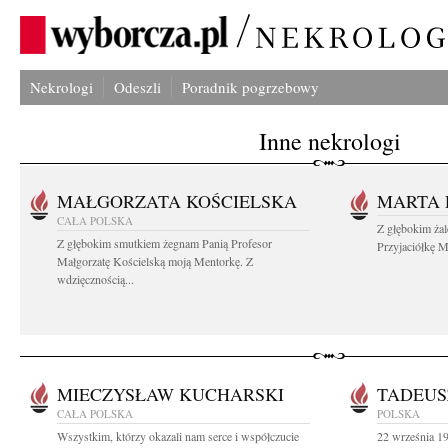
Nekrologi
Odeszli
Poradnik pogrzebowy
Inne nekrologi
MAŁGORZATA KOŚCIELSKA
MARTA 
CAŁA POLSKA
Z głębokim ża
Z głębokim smutkiem żegnam Panią Profesor
Przyjaciółkę M
Małgorzatę Kościelską moją Mentorkę. Z
wdzięcznością...
MIECZYSŁAW KUCHARSKI
TADEUS
CAŁA POLSKA
POLSKA
Wszystkim, którzy okazali nam serce i współczucie
22 września 19