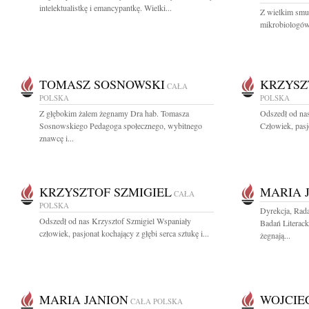
intelektualistkę i emancypantkę. Wielki...
Z wielkim smu
mikrobiologów 
TOMASZ SOSNOWSKI
KRZYSZ
CAŁA
POLSKA
POLSKA
Z głębokim żalem żegnamy Dra hab. Tomasza
Odszedł od na
Sosnowskiego Pedagoga społecznego, wybitnego
Człowiek, pasjo
znawcę i...
KRZYSZTOF SZMIGIEL
MARIA 
CAŁA
POLSKA
Dyrekcja, Rad
Odszedł od nas Krzysztof Szmigiel Wspaniały
Badań Literac
człowiek, pasjonat kochający z głębi serca sztukę i...
żegnają...
MARIA JANION
WOJCIE
CAŁA POLSKA