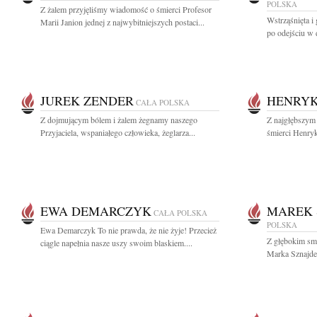
POLSKA
Z żalem przyjęliśmy wiadomość o śmierci Profesor
Wstrząśnięta i
Marii Janion jednej z najwybitniejszych postaci...
po odejściu w 
JUREK ZENDER
HENRYK
CAŁA POLSKA
Z dojmującym bólem i żalem żegnamy naszego
Z najgłębszym
Przyjaciela, wspaniałego człowieka, żeglarza...
śmierci Henryk
EWA DEMARCZYK
MAREK 
CAŁA POLSKA
POLSKA
Ewa Demarczyk To nie prawda, że nie żyje! Przecież
Z głębokim smu
ciągle napełnia nasze uszy swoim blaskiem....
Marka Sznajde