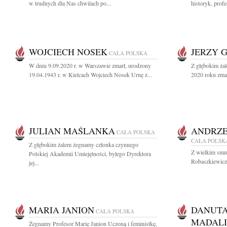
w trudnych dla Nas chwilach po...
historyk, prof
WOJCIECH NOSEK
JERZY 
CAŁA POLSKA
W dniu 9.09.2020 r. w Warszawie zmarł, urodzony
Z głębokim ża
19.04.1943 r. w Kielcach Wojciech Nosek Urnę z...
2020 roku zmar
JULIAN MAŚLANKA
ANDRZE
CAŁA POLSKA
CAŁA POLSK
Z głębokim żalem żegnamy członka czynnego
Z wielkim smu
Polskiej Akademii Umiejętności, byłego Dyrektora
Robaszkiewicza
jej...
MARIA JANION
DANUTA
CAŁA POLSKA
MADAL
Żegnamy Profesor Marię Janion Uczoną i feministkę,