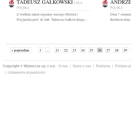
TADEUSZ GAŁKOWSKI
ANDRZE
CAŁA
POLSKA
POLSKA
Z wielkim żalem żegnamy naszego Mistrza i
Dnia 7 sierpni
Przyjaciela prof. dr. hab. Tadeusza Gałkowskiego...
Bródnowskim 
« poprzednie
1
...
21
22
23
24
25
26
27
28
29
»
Copyright © Wyborcza sp. z o.o.
O nas
Staże u nas
Reklama
Polityka 
Ustawienia prywatności