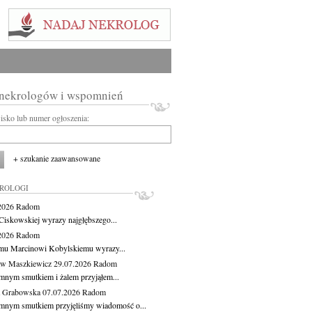
 nekrologów i wspomnień
wisko lub numer ogłoszenia:
+ szukanie zaawansowane
KROLOGI
.2026
Radom
Ciskowskiej wyrazy najgłębszego...
.2026
Radom
mu Marcinowi Kobylskiemu wyrazy...
aw Maszkiewicz
29.07.2026
Radom
mnym smutkiem i żalem przyjąłem...
a Grabowska
07.07.2026
Radom
mnym smutkiem przyjęliśmy wiadomość o...