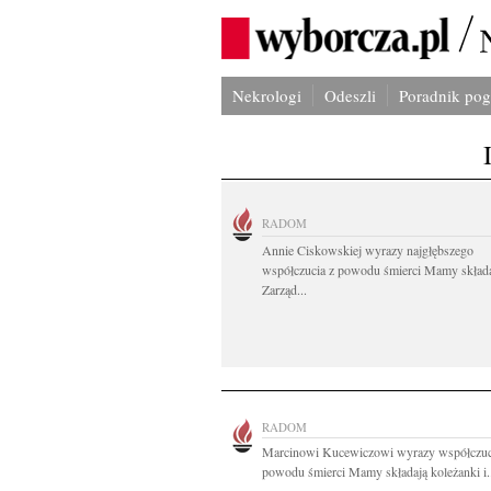
Nekrologi
Odeszli
Poradnik po
RADOM
Annie Ciskowskiej wyrazy najgłębszego
współczucia z powodu śmierci Mamy skład
Zarząd...
RADOM
Marcinowi Kucewiczowi wyrazy współczuc
powodu śmierci Mamy składają koleżanki i.