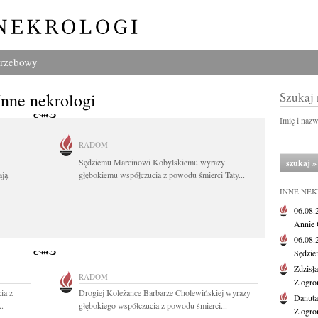
grzebowy
Inne nekrologi
Szukaj
Imię i naz
RADOM
Sędziemu Marcinowi Kobylskiemu wyrazy
ają
głębokiemu współczucia z powodu śmierci Taty...
INNE NE
06.08
Annie 
06.08
Sędzie
Zdzisł
RADOM
Z ogro
ia z
Drogiej Koleżance Barbarze Cholewińskiej wyrazy
Danut
..
głębokiego współczucia z powodu śmierci...
Z ogro