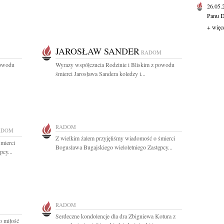
26.05
Panu D
+ więc
JAROSŁAW SANDER
RADOM
powodu
Wyrazy współczucia Rodzinie i Bliskim z powodu
śmierci Jarosława Sandera koledzy i...
RADOM
ADOM
Z wielkim żalem przyjęliśmy wiadomość o śmierci
mierci
Bogusława Bugajskiego wieloletniego Zastępcy...
pcy...
RADOM
Serdeczne kondolencje dla dra Zbigniewa Kotura z
o miłość