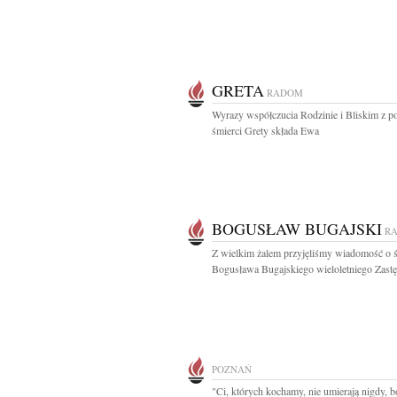
GRETA
RADOM
Wyrazy współczucia Rodzinie i Bliskim z 
śmierci Grety składa Ewa
BOGUSŁAW BUGAJSKI
R
Z wielkim żalem przyjęliśmy wiadomość o ś
Bogusława Bugajskiego wieloletniego Zastę
POZNAŃ
"Ci, których kochamy, nie umierają nigdy, b