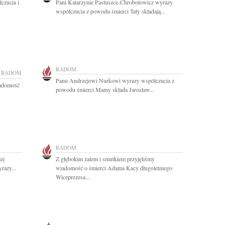
czucia i
Pani Katarzynie Pastuszce-Chrobotowicz wyrazy
współczucia z powodu śmierci Taty składają...
RADOM
RADOM
Panu Andrzejowi Nurkowi wyrazy współczucia z
iadomość
powodu śmierci Mamy składa Jarosław...
RADOM
ej
Z głębokim żalem i smutkiem przyjęliśmy
razy...
wiadomość o śmierci Adama Kacy długoletniego
Wiceprezesa...