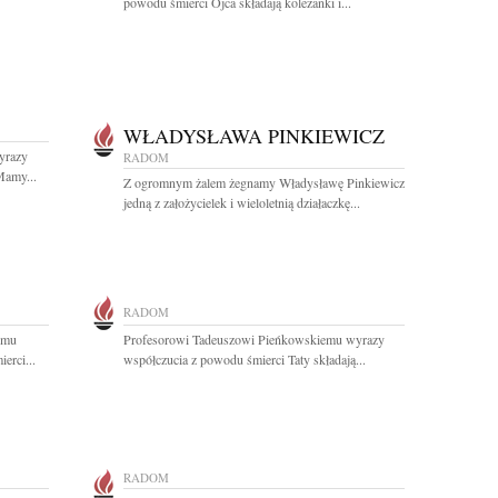
powodu śmierci Ojca składają koleżanki i...
WŁADYSŁAWA PINKIEWICZ
yrazy
RADOM
Mamy...
Z ogromnym żalem żegnamy Władysławę Pinkiewicz
jedną z założycielek i wieloletnią działaczkę...
RADOM
emu
Profesorowi Tadeuszowi Pieńkowskiemu wyrazy
erci...
współczucia z powodu śmierci Taty składają...
RADOM