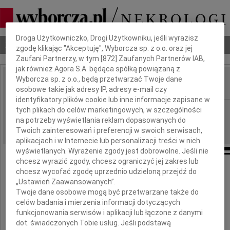
Dbamy o Twoją prywatność
Droga Użytkowniczko, Drogi Użytkowniku, jeśli wyrazisz
Nekrologi
Odeszli
Poradnik pogrzebowy
zgodę klikając "Akceptuję", Wyborcza sp. z o.o. oraz jej
Zaufani Partnerzy, w tym [
872
] Zaufanych Partnerów IAB,
jak również Agora S.A. będąca spółką powiązaną z
Wyborcza sp. z o.o., będą przetwarzać Twoje dane
osobowe takie jak adresy IP, adresy e-mail czy
IMIĘ I NAZWISKO:
identyfikatory plików cookie lub inne informacje zapisane w
Radom
tych plikach do celów marketingowych, w szczególności
REGION:
na potrzeby wyświetlania reklam dopasowanych do
19.04.2018
DATA EMISJI:
Twoich zainteresowań i preferencji w swoich serwisach,
aplikacjach i w Internecie lub personalizacji treści w nich
wyświetlanych. Wyrażenie zgody jest dobrowolne. Jeśli nie
chcesz wyrazić zgody, chcesz ograniczyć jej zakres lub
Naszej Koleżance
chcesz wycofać zgodę uprzednio udzieloną przejdź do
„Ustawień Zaawansowanych”.
Twoje dane osobowe mogą być przetwarzane także do
Ewie Witkowskiej
celów badania i mierzenia informacji dotyczących
funkcjonowania serwisów i aplikacji lub łączone z danymi
serdeczne wyrazy współczucia
dot. świadczonych Tobie usług. Jeśli podstawą