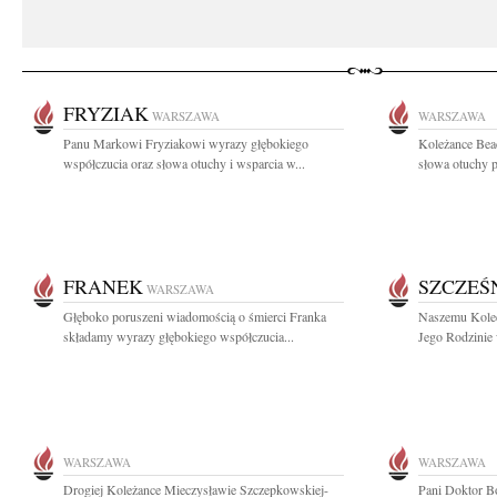
FRYZIAK
WARSZAWA
WARSZAWA
Panu Markowi Fryziakowi wyrazy głębokiego
Koleżance Bea
współczucia oraz słowa otuchy i wsparcia w...
słowa otuchy p
FRANEK
SZCZEŚ
WARSZAWA
Głęboko poruszeni wiadomością o śmierci Franka
Naszemu Koled
składamy wyrazy głębokiego współczucia...
Jego Rodzinie 
WARSZAWA
WARSZAWA
Drogiej Koleżance Mieczysławie Szczepkowskiej-
Pani Doktor Bo