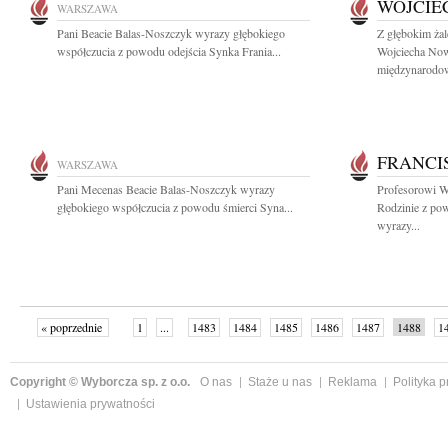
WOJCIE
WARSZAWA
Pani Beacie Balas-Noszczyk wyrazy głębokiego
Z głębokim żal
współczucia z powodu odejścia Synka Frania...
Wojciecha No
międzynarodow
FRANCI
WARSZAWA
Pani Mecenas Beacie Balas-Noszczyk wyrazy
Profesorowi W
głębokiego współczucia z powodu śmierci Syna...
Rodzinie z po
wyrazy...
« poprzednie
1
...
1483
1484
1485
1486
1487
1488
1
...
1526
następne »
Copyright © Wyborcza sp. z o.o.
O nas
Staże u nas
Reklama
Polityka 
Ustawienia prywatności