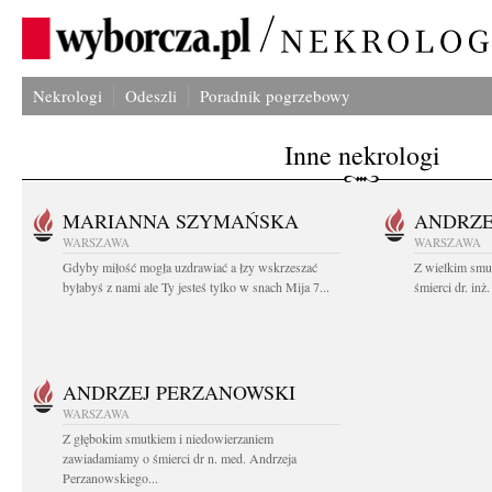
Nekrologi
Odeszli
Poradnik pogrzebowy
Inne nekrologi
MARIANNA SZYMAŃSKA
ANDRZE
WARSZAWA
WARSZAWA
Gdyby miłość mogła uzdrawiać a łzy wskrzeszać
Z wielkim smu
byłabyś z nami ale Ty jesteś tylko w snach Mija 7...
śmierci dr. in
ANDRZEJ PERZANOWSKI
WARSZAWA
Z głębokim smutkiem i niedowierzaniem
zawiadamiamy o śmierci dr n. med. Andrzeja
Perzanowskiego...