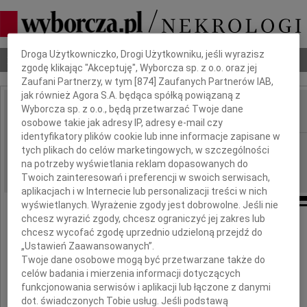
Dbamy o Twoją prywatność
Droga Użytkowniczko, Drogi Użytkowniku, jeśli wyrazisz
Nekrologi
Odeszli
Poradnik pogrzebowy
zgodę klikając "Akceptuję", Wyborcza sp. z o.o. oraz jej
Zaufani Partnerzy, w tym [
874
] Zaufanych Partnerów IAB,
jak również Agora S.A. będąca spółką powiązaną z
Wyborcza sp. z o.o., będą przetwarzać Twoje dane
IMIĘ I NAZWISKO:
osobowe takie jak adresy IP, adresy e-mail czy
identyfikatory plików cookie lub inne informacje zapisane w
Warszawa
REGION:
tych plikach do celów marketingowych, w szczególności
na potrzeby wyświetlania reklam dopasowanych do
08.09.2009
DATA EMISJI:
Twoich zainteresowań i preferencji w swoich serwisach,
aplikacjach i w Internecie lub personalizacji treści w nich
wyświetlanych. Wyrażenie zgody jest dobrowolne. Jeśli nie
chcesz wyrazić zgody, chcesz ograniczyć jej zakres lub
Kochanej Koleżance
chcesz wycofać zgodę uprzednio udzieloną przejdź do
„Ustawień Zaawansowanych”.
Twoje dane osobowe mogą być przetwarzane także do
Hani Kazimierskiej
celów badania i mierzenia informacji dotyczących
funkcjonowania serwisów i aplikacji lub łączone z danymi
dot. świadczonych Tobie usług. Jeśli podstawą
wyrazy współczucia z powodu śmierci