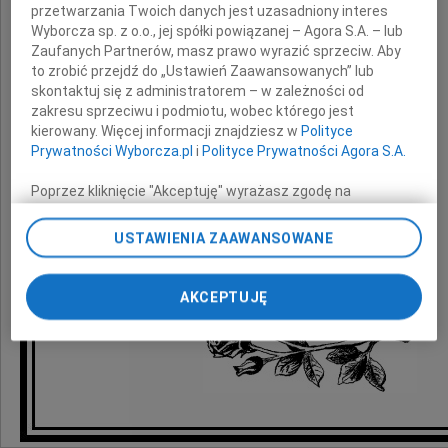
przetwarzania Twoich danych jest uzasadniony interes
Wyborcza sp. z o.o., jej spółki powiązanej – Agora S.A. – lub
Zaufanych Partnerów, masz prawo wyrazić sprzeciw. Aby
Taty
to zrobić przejdź do „Ustawień Zaawansowanych” lub
skontaktuj się z administratorem – w zależności od
zakresu sprzeciwu i podmiotu, wobec którego jest
kierowany. Więcej informacji znajdziesz w
Polityce
składają
Prywatności Wyborcza.pl
i
Polityce Prywatności Agora S.A.
Poprzez kliknięcie "Akceptuję" wyrażasz zgodę na
koleżanki i koledzy
zainstalowanie i przechowywanie plików typu cookie
z Wydz. Budżetowo-Księgowego
Wyborczej sp. z o. o. jej Zaufanych Partnerów i Agora S.A.
USTAWIENIA ZAAWANSOWANE
dla Dzielnicy Ochota
na Twoim urządzeniu końcowym. Możesz też w każdej
chwili zmienić swoje preferencje dot. plików cookie,
ponownie wywołując narzędzie do zarządzania Twoimi
AKCEPTUJĘ
preferencjami dot. przetwarzania danych poprzez
odnośnik „Ustawienia prywatności” w stopce serwisu i
przechodząc do sekcji „Ustawienia zaawansowane”.
Zmiana ustawień plików cookie możliwa jest także za
pomocą ustawień przeglądarki.
My, nasi Zaufani Partnerzy i Agora S.A. możemy