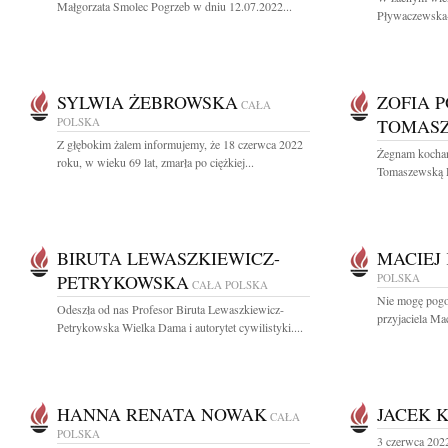
Małgorzata Smolec Pogrzeb w dniu 12.07.2022...
Pływaczewska-
SYLWIA ŻEBROWSKA
ZOFIA 
CAŁA
POLSKA
TOMAS
Z głębokim żalem informujemy, że 18 czerwca 2022
Żegnam kochan
roku, w wieku 69 lat, zmarła po ciężkiej...
Tomaszewską D
BIRUTA LEWASZKIEWICZ-
MACIEJ
PETRYKOWSKA
POLSKA
CAŁA POLSKA
Nie mogę pogod
Odeszła od nas Profesor Biruta Lewaszkiewicz-
przyjaciela Ma
Petrykowska Wielka Dama i autorytet cywilistyki....
HANNA RENATA NOWAK
JACEK 
CAŁA
POLSKA
3 czerwca 2022