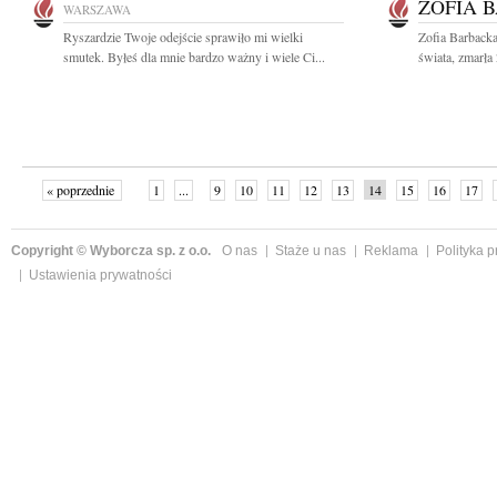
ZOFIA 
WARSZAWA
Ryszardzie Twoje odejście sprawiło mi wielki
Zofia Barbacka 
smutek. Byłeś dla mnie bardzo ważny i wiele Ci...
świata, zmarła
« poprzednie
1
...
9
10
11
12
13
14
15
16
17
»
Copyright © Wyborcza sp. z o.o.
O nas
Staże u nas
Reklama
Polityka 
Ustawienia prywatności