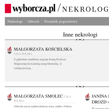
Nekrologi
Odeszli
Poradnik pogrzebowy
Inne nekrologi
MAŁGORZATA KOŚCIELSKA
CAŁA POLSKA
Z głębokim smutkiem żegnam Panią Profesor
Małgorzatę Kościelską moją Mentorkę. Z
wdzięcznością...
MAŁGORZATA SMOLEC
JANINA
CAŁA
POLSKA
DROZD
W
Odeszła nasza najukochańsza żona, matka i babcia
W zacnym wiek