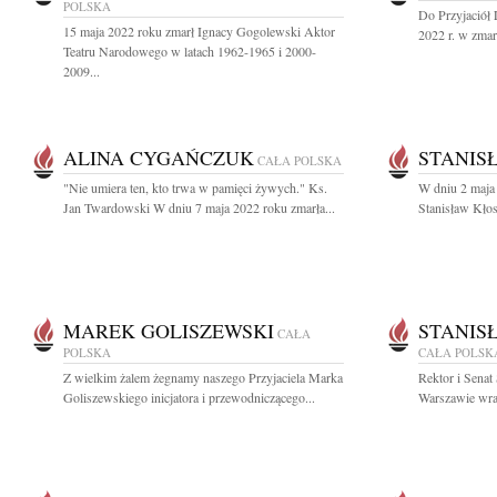
POLSKA
Do Przyjaciół
15 maja 2022 roku zmarł Ignacy Gogolewski Aktor
2022 r. w zmarł
Teatru Narodowego w latach 1962-1965 i 2000-
2009...
ALINA CYGAŃCZUK
STANIS
CAŁA POLSKA
"Nie umiera ten, kto trwa w pamięci żywych." Ks.
W dniu 2 maja 
Jan Twardowski W dniu 7 maja 2022 roku zmarła...
Stanisław Kłos
MAREK GOLISZEWSKI
STANIS
CAŁA
POLSKA
CAŁA POLSK
Z wielkim żalem żegnamy naszego Przyjaciela Marka
Rektor i Sena
Goliszewskiego inicjatora i przewodniczącego...
Warszawie wraz