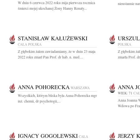
W dniu 6 czerwca 2022 roku mija pierwsza rocznica
nieustannie na
śmierci mojej ukochanej Żony Hanny Renaty...
STANISŁAW KAŁUŻEWSKI
URSZUL
CAŁA POLSKA
POLSKA
Z głębokim żalem zawiadamiamy, że w dniu 23 maja
Z głębokim żal
2022 roku zmarł Pan Prof. dr hab. n. med....
zmarła Prof. d
ANNA POHORECKA
ANNA J
WARSZAWA
WIEK: 71
CAŁ
Wszystkich, którym bliska była Anna Pohorecka mgr
Anna Joanna W
inż. chemii, dr psychologii,...
Wdowa po Fran
IGNACY GOGOLEWSKI
JERZY 
CAŁA