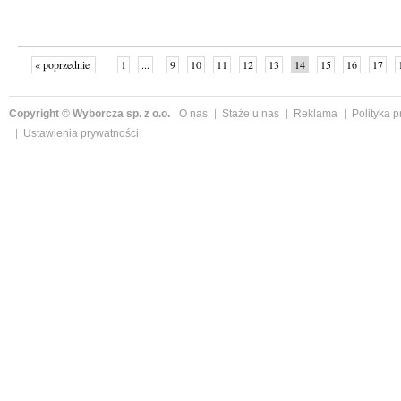
« poprzednie
1
...
9
10
11
12
13
14
15
16
17
»
Copyright © Wyborcza sp. z o.o.
O nas
Staże u nas
Reklama
Polityka 
Ustawienia prywatności