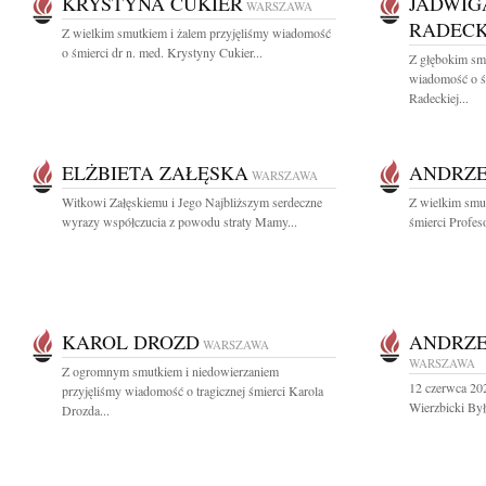
KRYSTYNA CUKIER
JADWIG
WARSZAWA
RADEC
Z wielkim smutkiem i żalem przyjęliśmy wiadomość
o śmierci dr n. med. Krystyny Cukier...
Z głębokim smu
wiadomość o ś
Radeckiej...
ELŻBIETA ZAŁĘSKA
ANDRZE
WARSZAWA
Witkowi Załęskiemu i Jego Najbliższym serdeczne
Z wielkim smu
wyrazy współczucia z powodu straty Mamy...
śmierci Profes
KAROL DROZD
ANDRZE
WARSZAWA
WARSZAWA
Z ogromnym smutkiem i niedowierzaniem
12 czerwca 202
przyjęliśmy wiadomość o tragicznej śmierci Karola
Wierzbicki Był
Drozda...