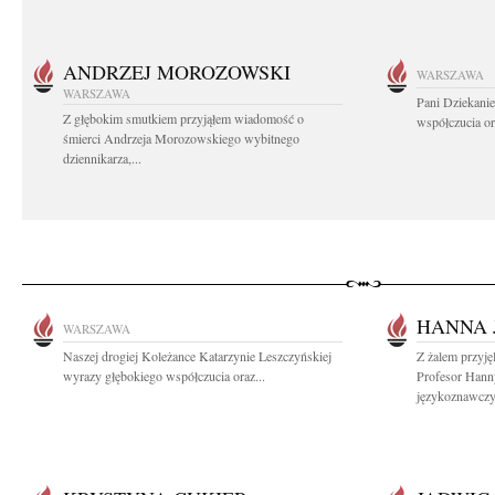
ANDRZEJ MOROZOWSKI
WARSZAWA
WARSZAWA
Pani Dziekanie
Z głębokim smutkiem przyjąłem wiadomość o
współczucia or
śmierci Andrzeja Morozowskiego wybitnego
dziennikarza,...
HANNA 
WARSZAWA
Naszej drogiej Koleżance Katarzynie Leszczyńskiej
Z żalem przyję
wyrazy głębokiego współczucia oraz...
Profesor Hanny
językoznawczyn