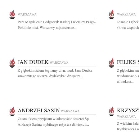
WARSZAWA
WARSZAWA
Pani Magdalenie Podgórzak Radnej Dzielnicy Praga-
Joannie Dębek
Południe m.st. Warszawy najszczersze...
słowa wsparcia
JAN DUDEK
FELIKS
WARSZAWA
Z głębokim żalem żegnamy dr n. med. Jana Dudka
Z głębokim smu
znakomitego lekarza, dydaktyka i działacza...
wiadomość o ś
adwokata...
ANDRZEJ SASIN
KRZYSZ
WARSZAWA
WARSZAWA
Ze smutkiem przyjęłam wiadomość o śmierci Śp.
Z wielkim żal
Andrzeja Sasina wybitnego reżysera dźwięku i...
Rynkiewicza w