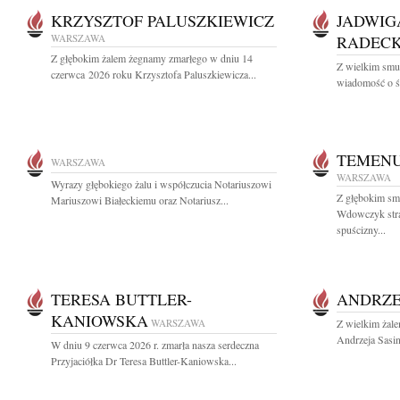
KRZYSZTOF PALUSZKIEWICZ
JADWIG
WARSZAWA
RADEC
Z głębokim żalem żegnamy zmarłego w dniu 14
Z wielkim smu
czerwca 2026 roku Krzysztofa Paluszkiewicza...
wiadomość o śm
TEMEN
WARSZAWA
WARSZAWA
Wyrazy głębokiego żalu i współczucia Notariuszowi
Z głębokim s
Mariuszowi Białeckiemu oraz Notariusz...
Wdowczyk straż
spuścizny...
TERESA BUTTLER-
ANDRZE
KANIOWSKA
WARSZAWA
Z wielkim żal
Andrzeja Sasin
W dniu 9 czerwca 2026 r. zmarła nasza serdeczna
Przyjaciółka Dr Teresa Buttler-Kaniowska...