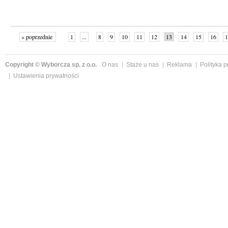
« poprzednie
1
...
8
9
10
11
12
13
14
15
16
1
»
Copyright © Wyborcza sp. z o.o.
O nas
Staże u nas
Reklama
Polityka 
Ustawienia prywatności