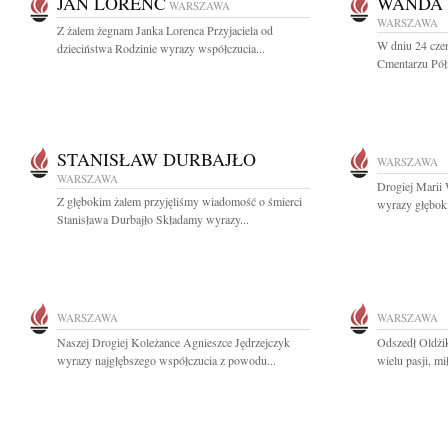
JAN LORENC
WANDA 
WARSZAWA
WARSZAWA
Z żalem żegnam Janka Lorenca Przyjaciela od
W dniu 24 cze
dzieciństwa Rodzinie wyrazy współczucia...
Cmentarzu Pół
STANISŁAW DURBAJŁO
WARSZAWA
WARSZAWA
Drogiej Marii
Z głębokim żalem przyjęliśmy wiadomość o śmierci
wyrazy głębok
Stanisława Durbajło Składamy wyrazy...
WARSZAWA
WARSZAWA
Naszej Drogiej Koleżance Agnieszce Jędrzejczyk
Odszedł Oldżi
wyrazy najgłębszego współczucia z powodu...
wielu pasji, mi