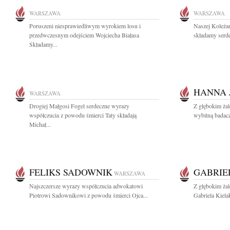
WARSZAWA
WARSZAWA
Poruszeni niesprawiedliwym wyrokiem losu i
Naszej Koleża
przedwczesnym odejściem Wojciecha Białasa
składamy serde
Składamy...
HANNA 
WARSZAWA
Drogiej Małgosi Fogel serdeczne wyrazy
Z głębokim ża
współczucia z powodu śmierci Taty składają
wybitną badacz
Michał...
FELIKS SADOWNIK
GABRIE
WARSZAWA
Najszczersze wyrazy współczucia adwokatowi
Z głębokim ża
Piotrowi Sadownikowi z powodu śmierci Ojca...
Gabriela Kiela