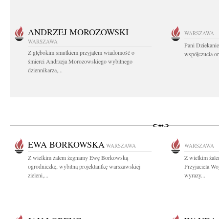
ANDRZEJ MOROZOWSKI
WARSZAWA
WARSZAWA
Pani Dziekanie
Z głębokim smutkiem przyjąłem wiadomość o
współczucia or
śmierci Andrzeja Morozowskiego wybitnego
dziennikarza,...
EWA BORKOWSKA
WARSZAWA
WARSZAWA
Z wielkim żalem żegnamy Ewę Borkowską
Z wielkim żal
ogrodniczkę, wybitną projektantkę warszawskiej
Przyjaciela Wo
zieleni,...
wyrazy...