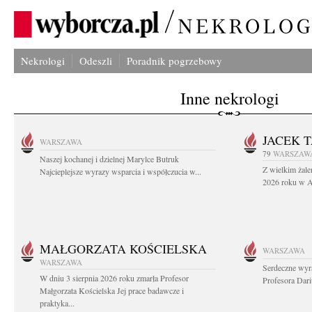
Nekrologi
Odeszli
Poradnik pogrzebowy
Inne nekrologi
JACEK 
WARSZAWA
79
WARSZAW
Naszej kochanej i dzielnej Marylce Butruk
Z wielkim żale
Najcieplejsze wyrazy wsparcia i współczucia w...
2026 roku w Au
MAŁGORZATA KOŚCIELSKA
WARSZAWA
WARSZAWA
Serdeczne wyr
W dniu 3 sierpnia 2026 roku zmarła Profesor
Profesora Dar
Małgorzata Kościelska Jej prace badawcze i
praktyka...