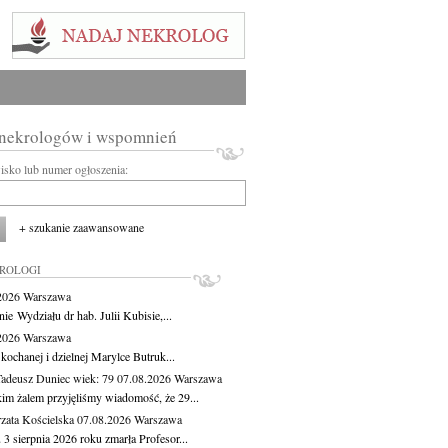
 nekrologów i wspomnień
wisko lub numer ogłoszenia:
+ szukanie zaawansowane
KROLOGI
.2026
Warszawa
ie Wydziału dr hab. Julii Kubisie,...
.2026
Warszawa
kochanej i dzielnej Marylce Butruk...
Tadeusz Duniec
wiek: 79
07.08.2026
Warszawa
kim żalem przyjęliśmy wiadomość, że 29...
zata Kościelska
07.08.2026
Warszawa
3 sierpnia 2026 roku zmarła Profesor...