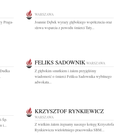
WARSZAWA
cy Praga-
Joannie Dębek wyrazy głębokiego współczucia oraz
słowa wsparcia z powodu śmierci Taty...
FELIKS SADOWNIK
WARSZAWA
 Dudka
Z głębokim smutkiem i żalem przyjęliśmy
.
wiadomość o śmierci Feliksa Sadownika wybitnego
adwokata...
KRZYSZTOF RYNKIEWICZ
WARSZAWA
i Śp.
Z wielkim żalem żegnamy naszego kolegę Krzysztofa
 i...
Rynkiewicza wieloletniego pracownika SBM...