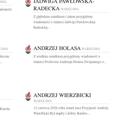
JADWIGA PAWŁOWSKA-
AWA
RADECKA
iadomość
WARSZAWA
Z głębokim smutkiem i żalem przyjęliśmy
wiadomość o śmierci Jadwigi Pawłowskiej-
Radeckiej...
ANDRZEJ HOLASA
ZAWA
WARSZAWA
rdeczne
Z wielkim smutkiem przyjęliśmy wiadomość o
..
śmierci Profesora Andrzeja Holasa Związanego z...
ANDRZEJ WIERZBICKI
WARSZAWA
12 czerwca 2026 roku zmarł nasz Przyjaciel Andrzej
 Karola
Wierzbicki Był mądry i dobry Bardzo...