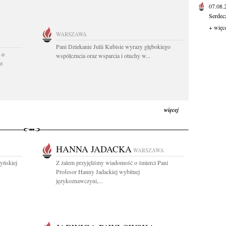
07.08
Serdec
+ więc
WARSZAWA
Pani Dziekanie Julii Kubisie wyrazy głębokiego
 o
współczucia oraz wsparcia i otuchy w...
o
więcej
HANNA JADACKA
WARSZAWA
yńskiej
Z żalem przyjęliśmy wiadomość o śmierci Pani
Profesor Hanny Jadackiej wybitnej
językoznawczyni,...