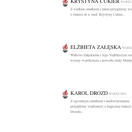
KRYSTYNA CUKIER
WARSZ
Z wielkim smutkiem i żalem przyjęliśmy w
o śmierci dr n. med. Krystyny Cukier...
ELŻBIETA ZAŁĘSKA
WARS
Witkowi Załęskiemu i Jego Najbliższym se
wyrazy współczucia z powodu straty Mamy.
KAROL DROZD
WARSZAWA
Z ogromnym smutkiem i niedowierzaniem
przyjęliśmy wiadomość o tragicznej śmierci
Drozda...