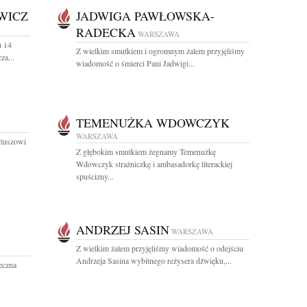
WICZ
JADWIGA PAWŁOWSKA-
RADECKA
WARSZAWA
u 14
Z wielkim smutkiem i ogromnym żalem przyjęliśmy
za...
wiadomość o śmierci Pani Jadwigi...
TEMENUŻKA WDOWCZYK
WARSZAWA
riuszowi
Z głębokim smutkiem żegnamy Temenużkę
Wdowczyk strażniczkę i ambasadorkę literackiej
spuścizny...
ANDRZEJ SASIN
WARSZAWA
Z wielkim żalem przyjęliśmy wiadomość o odejściu
Andrzeja Sasina wybitnego reżysera dźwięku,...
eczna