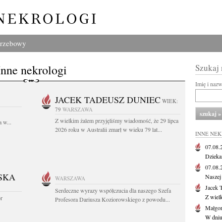
grzebowy
Inne nekrologi
Szukaj
Imię i naz
JACEK TADEUSZ DUNIEC
WIEK:
79
WARSZAWA
Z wielkim żalem przyjęliśmy wiadomość, że 29 lipca
 w...
2026 roku w Australii zmarł w wieku 79 lat...
INNE NE
07.08
Dziekan
07.08
SKA
Naszej 
WARSZAWA
Jacek 
Serdeczne wyrazy współczucia dla naszego Szefa
Z wiel
or
Profesora Dariusza Koziorowskiego z powodu...
Małgor
W dniu 