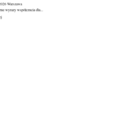
.2026
Warszawa
zne wyrazy współczucia dla...
ej