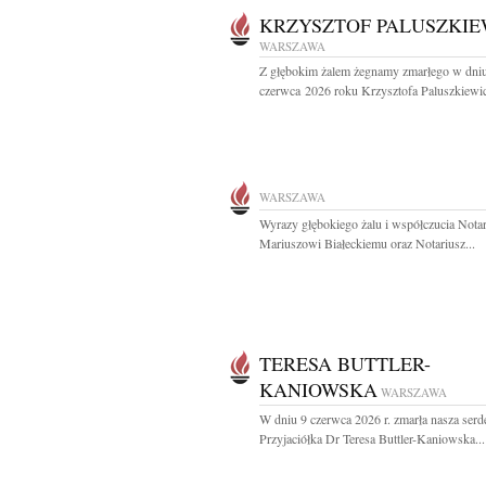
KRZYSZTOF PALUSZKIE
WARSZAWA
Z głębokim żalem żegnamy zmarłego w dni
czerwca 2026 roku Krzysztofa Paluszkiewic
WARSZAWA
Wyrazy głębokiego żalu i współczucia Nota
Mariuszowi Białeckiemu oraz Notariusz...
TERESA BUTTLER-
KANIOWSKA
WARSZAWA
W dniu 9 czerwca 2026 r. zmarła nasza serd
Przyjaciółka Dr Teresa Buttler-Kaniowska...