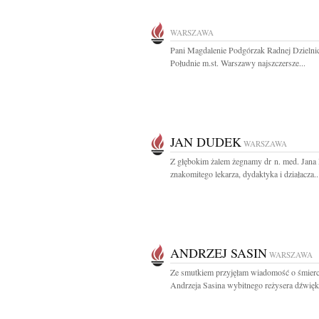
WARSZAWA
Pani Magdalenie Podgórzak Radnej Dzielni
Południe m.st. Warszawy najszczersze...
JAN DUDEK
WARSZAWA
Z głębokim żalem żegnamy dr n. med. Jana
znakomitego lekarza, dydaktyka i działacza..
ANDRZEJ SASIN
WARSZAWA
Ze smutkiem przyjęłam wiadomość o śmierc
Andrzeja Sasina wybitnego reżysera dźwięku