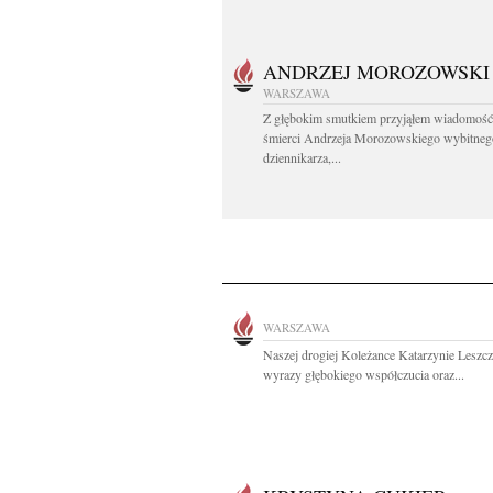
ANDRZEJ MOROZOWSKI
WARSZAWA
Z głębokim smutkiem przyjąłem wiadomość
śmierci Andrzeja Morozowskiego wybitneg
dziennikarza,...
WARSZAWA
Naszej drogiej Koleżance Katarzynie Leszcz
wyrazy głębokiego współczucia oraz...