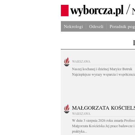
Nekrologi
Odeszli
Poradnik po
WARSZAWA
Naszej kochanej i dzielnej Marylce Butruk
Najcieplejsze wyrazy wsparcia i współczucia
MAŁGORZATA KOŚCIEL
WARSZAWA
W dniu 3 sierpnia 2026 roku zmarła Profes
Małgorzata Kościelska Jej prace badawcze i
praktyka...