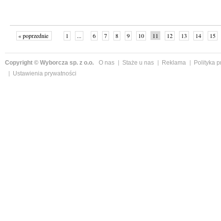
« poprzednie
1
...
6
7
8
9
10
11
12
13
14
15
Copyright © Wyborcza sp. z o.o.
O nas
Staże u nas
Reklama
Polityka 
Ustawienia prywatności