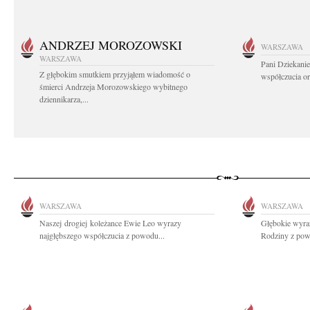
ANDRZEJ MOROZOWSKI
WARSZAWA
WARSZAWA
Pani Dziekanie
Z głębokim smutkiem przyjąłem wiadomość o
współczucia or
śmierci Andrzeja Morozowskiego wybitnego
dziennikarza,...
WARSZAWA
WARSZAWA
Naszej drogiej koleżance Ewie Leo wyrazy
Głębokie wyraz
najgłębszego współczucia z powodu...
Rodziny z powo