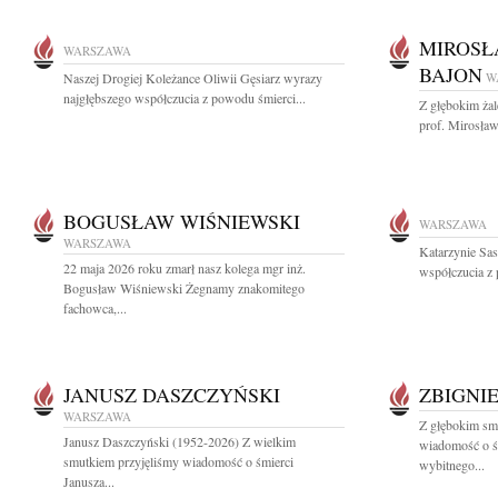
MIROSŁ
WARSZAWA
BAJON
Naszej Drogiej Koleżance Oliwii Gęsiarz wyrazy
W
najgłębszego współczucia z powodu śmierci...
Z głębokim ża
prof. Mirosław
BOGUSŁAW WIŚNIEWSKI
WARSZAWA
WARSZAWA
Katarzynie Sa
22 maja 2026 roku zmarł nasz kolega mgr inż.
współczucia z 
Bogusław Wiśniewski Żegnamy znakomitego
fachowca,...
JANUSZ DASZCZYŃSKI
ZBIGNI
WARSZAWA
Z głębokim smu
Janusz Daszczyński (1952-2026) Z wielkim
wiadomość o ś
smutkiem przyjęliśmy wiadomość o śmierci
wybitnego...
Janusza...