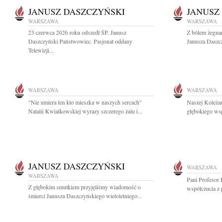
JANUSZ DASZCZYŃSKI
JANUSZ
WARSZAWA
WARSZAWA
23 czerwca 2026 roku odszedł ŚP. Janusz
Z bólem żegnam
Daszczyński Państwowiec. Pasjonat oddany
Janusza Daszc
Telewizji...
WARSZAWA
WARSZAWA
"Nie umiera ten kto mieszka w naszych sercach"
Naszej Koleża
Natalii Kwiatkowskiej wyrazy szczerego żalu i...
głębokiego ws
JANUSZ DASZCZYŃSKI
WARSZAWA
WARSZAWA
Pani Profesor
Z głębokim smutkiem przyjęliśmy wiadomość o
współczucia z
śmierci Janusza Daszczyńskiego wieloletniego...