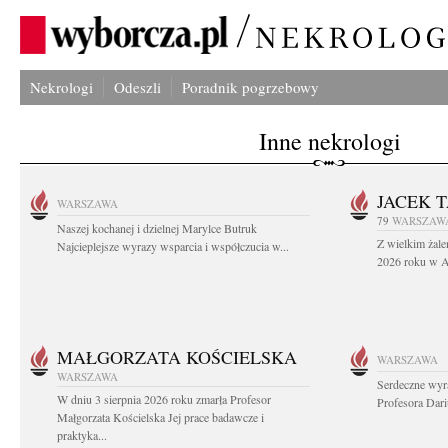
Nekrologi
Odeszli
Poradnik pogrzebowy
Inne nekrologi
JACEK 
WARSZAWA
79
WARSZAW
Naszej kochanej i dzielnej Marylce Butruk
Z wielkim żale
Najcieplejsze wyrazy wsparcia i współczucia w...
2026 roku w Au
MAŁGORZATA KOŚCIELSKA
WARSZAWA
WARSZAWA
Serdeczne wyr
W dniu 3 sierpnia 2026 roku zmarła Profesor
Profesora Dar
Małgorzata Kościelska Jej prace badawcze i
praktyka...