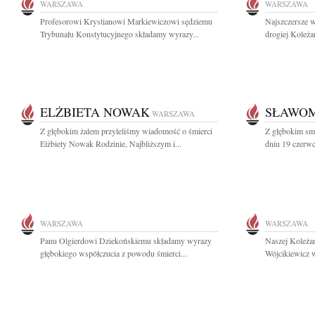
WARSZAWA
WARSZAWA
Profesorowi Krystianowi Markiewiczowi sędziemu
Najszczersze w
Trybunału Konstytucyjnego składamy wyrazy...
drogiej Koleża
ELŻBIETA NOWAK
SŁAWOM
WARSZAWA
Z głębokim żalem przyleliśmy wiadomość o śmierci
Z głębokim sm
Elżbiety Nowak Rodzinie, Najbliższym i...
dniu 19 czerwc
WARSZAWA
WARSZAWA
Panu Olgierdowi Dziekońskiemu składamy wyrazy
Naszej Koleżan
głębokiego współczucia z powodu śmierci...
Wójcikiewicz w