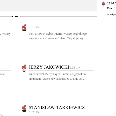
27.07
Panu J
+ więc
LUBLIN
ak wyrazy
Pani dr Ewie Trębas-Pietraś wyrazy głębokiego
współczucia z powodu śmierci Taty składają...
JERZY JAKOWICKI
LUBLIN
ierci
Uniwersytet Medyczny w Lublinie z głębokim
i
smutkiem i żalem zawiadamia, że w dniu 26...
STANISŁAW TARKIEWICZ
LUBLIN
e z