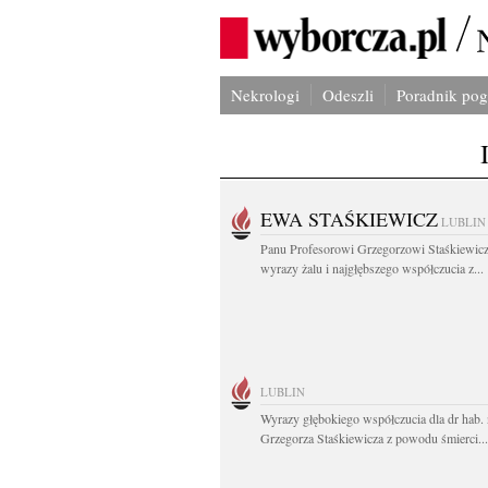
Nekrologi
Odeszli
Poradnik po
EWA STAŚKIEWICZ
LUBLIN
Panu Profesorowi Grzegorzowi Staśkiewic
wyrazy żalu i najgłębszego współczucia z...
LUBLIN
Wyrazy głębokiego współczucia dla dr hab. 
Grzegorza Staśkiewicza z powodu śmierci...