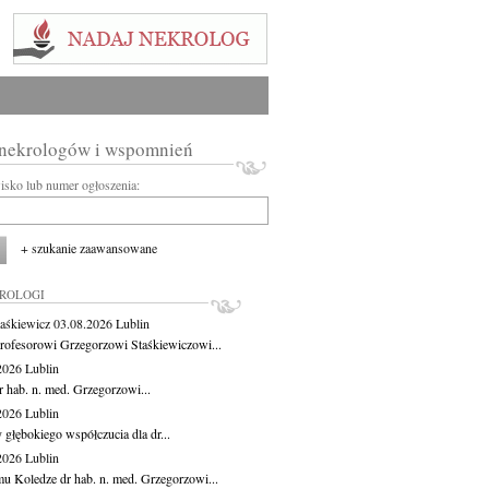
 nekrologów i wspomnień
wisko lub numer ogłoszenia:
+ szukanie zaawansowane
KROLOGI
aśkiewicz
03.08.2026
Lublin
rofesorowi Grzegorzowi Staśkiewiczowi...
.2026
Lublin
r hab. n. med. Grzegorzowi...
.2026
Lublin
 głębokiego współczucia dla dr...
.2026
Lublin
u Koledze dr hab. n. med. Grzegorzowi...