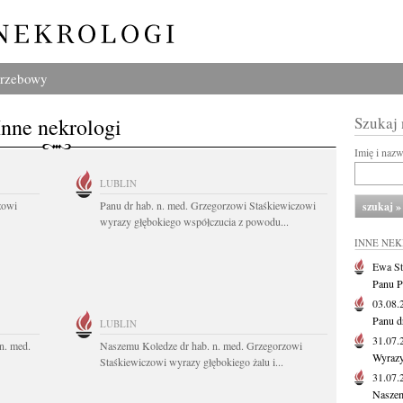
grzebowy
Inne nekrologi
Szukaj
Imię i naz
LUBLIN
zowi
Panu dr hab. n. med. Grzegorzowi Staśkiewiczowi
wyrazy głębokiego współczucia z powodu...
INNE NE
Ewa St
Panu P
03.08
Panu d
LUBLIN
31.07
n. med.
Naszemu Koledze dr hab. n. med. Grzegorzowi
Wyrazy
Staśkiewiczowi wyrazy głębokiego żalu i...
31.07
Naszem