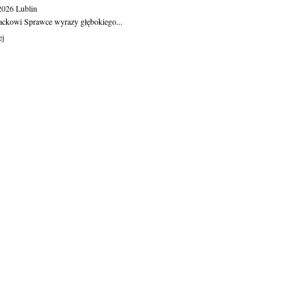
.2026
Lublin
ackowi Sprawce wyrazy głębokiego...
ej