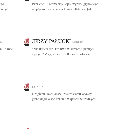
ego
Pani Zofii Kotowskiej-Popik wyrazy głębokiego
arząd...
współczucia z powodu śmierci Teścia składa...
JERZY PAŁUCKI
IN
LUBLIN
m Celince
"Nie umiera ten, kto trwa w sercach i pamięci
żywych" Z głębokim smutkiem i serdecznym...
LUBLIN
Drogiemu Dariuszowi Zielińskiemu wyrazy
głębokiego współczucia i wsparcia w trudnych...