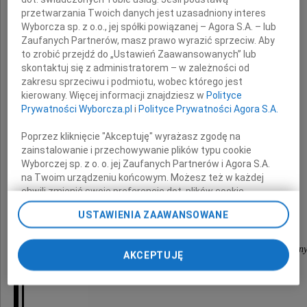
wyrazy głębokiego współczucia
przetwarzania Twoich danych jest uzasadniony interes
z powodu śmierci
Wyborcza sp. z o.o., jej spółki powiązanej – Agora S.A. – lub
Zaufanych Partnerów, masz prawo wyrazić sprzeciw. Aby
to zrobić przejdź do „Ustawień Zaawansowanych” lub
Mamy i Teściowej
skontaktuj się z administratorem – w zależności od
zakresu sprzeciwu i podmiotu, wobec którego jest
kierowany. Więcej informacji znajdziesz w
Polityce
Prywatności Wyborcza.pl
i
Polityce Prywatności Agora S.A.
Poprzez kliknięcie "Akceptuję" wyrażasz zgodę na
zainstalowanie i przechowywanie plików typu cookie
Wyborczej sp. z o. o. jej Zaufanych Partnerów i Agora S.A.
na Twoim urządzeniu końcowym. Możesz też w każdej
składają
chwili zmienić swoje preferencje dot. plików cookie,
ponownie wywołując narzędzie do zarządzania Twoimi
USTAWIENIA ZAAWANSOWANE
preferencjami dot. przetwarzania danych poprzez
przyjaciele
odnośnik „Ustawienia prywatności” w stopce serwisu i
przechodząc do sekcji „Ustawienia zaawansowane”.
z Katedry Elektrotechniki i Technologii Inteligentn
AKCEPTUJĘ
Zmiana ustawień plików cookie możliwa jest także za
Politechniki Lubelskiej
pomocą ustawień przeglądarki.
My, nasi Zaufani Partnerzy i Agora S.A. możemy