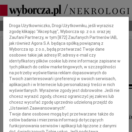
Dbamy o Twoją prywatność
Nekrologi
Odeszli
Poradnik pogrzebowy
Droga Użytkowniczko, Drogi Użytkowniku, jeśli wyrazisz
zgodę klikając "Akceptuję", Wyborcza sp. z o.o. oraz jej
Zaufani Partnerzy, w tym [
872
] Zaufanych Partnerów IAB,
jak również Agora S.A. będąca spółką powiązaną z
Wyborcza sp. z o.o., będą przetwarzać Twoje dane
IMIĘ I NAZWISKO:
osobowe takie jak adresy IP, adresy e-mail czy
identyfikatory plików cookie lub inne informacje zapisane w
Lublin
REGION:
tych plikach do celów marketingowych, w szczególności
24.01.2024
DATA EMISJI:
na potrzeby wyświetlania reklam dopasowanych do
Twoich zainteresowań i preferencji w swoich serwisach,
aplikacjach i w Internecie lub personalizacji treści w nich
wyświetlanych. Wyrażenie zgody jest dobrowolne. Jeśli nie
chcesz wyrazić zgody, chcesz ograniczyć jej zakres lub
Państwu
chcesz wycofać zgodę uprzednio udzieloną przejdź do
„Ustawień Zaawansowanych”.
Twoje dane osobowe mogą być przetwarzane także do
Leszkowi i Renacie Jaroszyńsk
celów badania i mierzenia informacji dotyczących
funkcjonowania serwisów i aplikacji lub łączone z danymi
dot. świadczonych Tobie usług. Jeśli podstawą