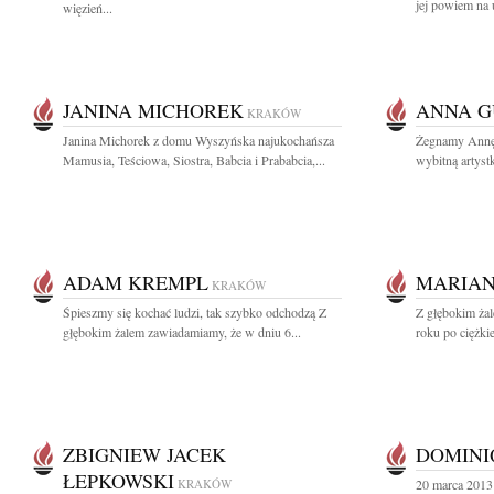
jej powiem na 
więzień...
JANINA MICHOREK
ANNA G
KRAKÓW
Janina Michorek z domu Wyszyńska najukochańsza
Żegnamy Annę 
Mamusia, Teściowa, Siostra, Babcia i Prababcia,...
wybitną artystk
ADAM KREMPL
MARIAN
KRAKÓW
Śpieszmy się kochać ludzi, tak szybko odchodzą Z
Z głębokim ża
głębokim żalem zawiadamiamy, że w dniu 6...
roku po ciężkie
ZBIGNIEW JACEK
DOMINI
ŁEPKOWSKI
KRAKÓW
20 marca 2013 