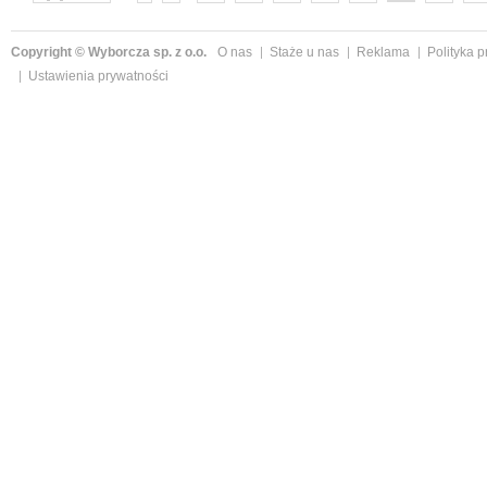
następne »
Copyright © Wyborcza sp. z o.o.
O nas
Staże u nas
Reklama
Polityka 
Ustawienia prywatności