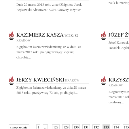
nauk humanisty
Dnia 29 marca 2013 roku zmarł Zbigniew Jacek
Łepkowski Absolwent AGH. Główny Inżynier...
KAZIMIERZ KASZA
JÓZEF 
WIEK: 82
KRAKÓW
Józef Żurawski
Z głębokim żalem zawiadamiamy, że w dniu 30
Dziadek. Sędzi
marca 2013 roku po długotrwałej i ciężkiej
chorobie...
JERZY KWIECIŃSKI
KRZYSZ
KRAKÓW
KRAKÓW
Z głębokim żalem zawiadamiamy, że dnia 28 marca
Z ogromnym ża
2013 roku, przeżywszy 72 lata, po długiej i...
marca 2013 ro
urodzony...
« poprzednie
1
...
128
129
130
131
132
133
134
135