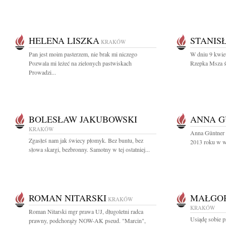
HELENA LISZKA
STANIS
KRAKÓW
Pan jest moim pasterzem, nie brak mi niczego
W dniu 9 kwiet
Pozwala mi leżeć na zielonych pastwiskach
Rzepka Msza ś
Prowadzi...
BOLESŁAW JAKUBOWSKI
ANNA G
KRAKÓW
Anna Güntner a
Zgasłeś nam jak świecy płomyk. Bez buntu, bez
2013 roku w wi
słowa skargi, bezbronny. Samotny w tej ostatniej...
ROMAN NITARSKI
MAŁGOR
KRAKÓW
KRAKÓW
Roman Nitarski mgr prawa UJ, długoletni radca
Usiądę sobie p
prawny, podchorąży NOW-AK pseud. "Marcin",