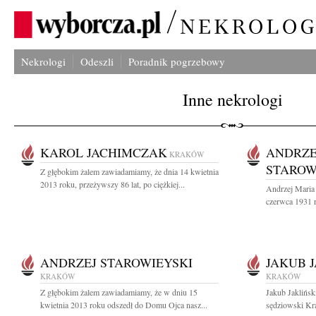
Nekrologi
Odeszli
Poradnik pogrzebowy
Inne nekrologi
KAROL JACHIMCZAK
ANDRZE
KRAKÓW
STAROW
Z głębokim żalem zawiadamiamy, że dnia 14 kwietnia
2013 roku, przeżywszy 86 lat, po ciężkiej...
Andrzej Maria 
czerwca 1931 r
ANDRZEJ STAROWIEYSKI
JAKUB 
KRAKÓW
KRAKÓW
Z głębokim żalem zawiadamiamy, że w dniu 15
Jakub Jaklińsk
kwietnia 2013 roku odszedł do Domu Ojca nasz...
sędziowski Kra