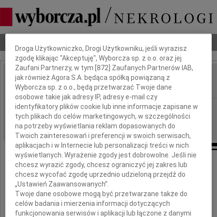
Dbamy o Twoją prywatność
Nekrologi
Odeszli
Poradnik pogrzebowy
Droga Użytkowniczko, Drogi Użytkowniku, jeśli wyrazisz
zgodę klikając "Akceptuję", Wyborcza sp. z o.o. oraz jej
Zaufani Partnerzy, w tym [
872
] Zaufanych Partnerów IAB,
jak również Agora S.A. będąca spółką powiązaną z
Leszek Wojturski
IMIĘ I NAZWISKO:
Wyborcza sp. z o.o., będą przetwarzać Twoje dane
osobowe takie jak adresy IP, adresy e-mail czy
identyfikatory plików cookie lub inne informacje zapisane w
Kraków
REGION:
tych plikach do celów marketingowych, w szczególności
13.05.2013
DATA EMISJI:
na potrzeby wyświetlania reklam dopasowanych do
Twoich zainteresowań i preferencji w swoich serwisach,
aplikacjach i w Internecie lub personalizacji treści w nich
wyświetlanych. Wyrażenie zgody jest dobrowolne. Jeśli nie
Śpieszmy się kochać ludzi,
chcesz wyrazić zgody, chcesz ograniczyć jej zakres lub
chcesz wycofać zgodę uprzednio udzieloną przejdź do
tak szybko odchodzą...
„Ustawień Zaawansowanych”.
ks. J. Twardowski
Twoje dane osobowe mogą być przetwarzane także do
celów badania i mierzenia informacji dotyczących
funkcjonowania serwisów i aplikacji lub łączone z danymi