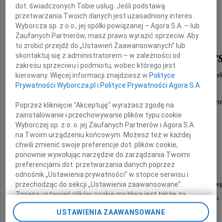
dot. świadczonych Tobie usług. Jeśli podstawą
przetwarzania Twoich danych jest uzasadniony interes
Wyborcza sp. z o.o., jej spółki powiązanej – Agora S.A. – lub
Zaufanych Partnerów, masz prawo wyrazić sprzeciw. Aby
to zrobić przejdź do „Ustawień Zaawansowanych” lub
lek. med. Leszek Wojtur
skontaktuj się z administratorem – w zależności od
zakresu sprzeciwu i podmiotu, wobec którego jest
kierowany. Więcej informacji znajdziesz w
Polityce
najukochańszy Mąż, Tato, Brat, Dziadzio i Wuje
Prywatności Wyborcza.pl
i
Polityce Prywatności Agora S.A.
Przeżywszy lat 80, zmarł tragicznie w Rzeszowi
Poprzez kliknięcie "Akceptuję" wyrażasz zgodę na
zainstalowanie i przechowywanie plików typu cookie
dnia 6 maja 2013 roku.
Wyborczej sp. z o. o. jej Zaufanych Partnerów i Agora S.A.
na Twoim urządzeniu końcowym. Możesz też w każdej
Msza święta żałobna odprawiona zostanie
chwili zmienić swoje preferencje dot. plików cookie,
ponownie wywołując narzędzie do zarządzania Twoimi
w środę 15 maja 2013 roku o godzinie 12.20
preferencjami dot. przetwarzania danych poprzez
w kaplicy na Cmentarzu Rakowickim,
odnośnik „Ustawienia prywatności” w stopce serwisu i
przechodząc do sekcji „Ustawienia zaawansowane”.
po czym nastąpi odprowadzenie Prochów Zmarłe
Zmiana ustawień plików cookie możliwa jest także za
na miejsce spoczynku do grobowca rodzinnego.
pomocą ustawień przeglądarki.
USTAWIENIA ZAAWANSOWANE