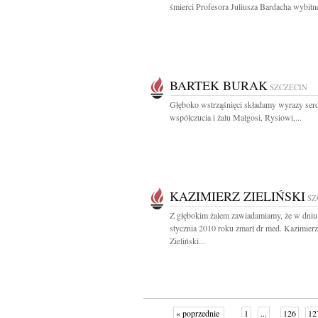
śmierci Profesora Juliusza Bardacha wybitne
BARTEK BURAK
SZCZECIN
Głęboko wstrząśnięci składamy wyrazy ser
współczucia i żalu Małgosi, Rysiowi,...
KAZIMIERZ ZIELIŃSKI
SZ
Z głębokim żalem zawiadamiamy, że w dniu
stycznia 2010 roku zmarł dr med. Kazimierz
Zieliński...
« poprzednie
1
...
126
12