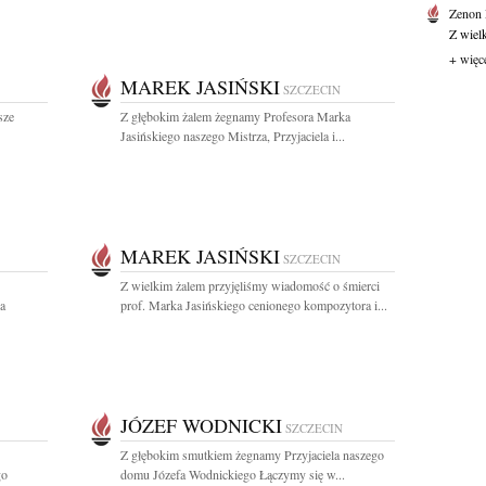
Zenon
Z wiel
+ więc
MAREK JASIŃSKI
SZCZECIN
sze
Z głębokim żalem żegnamy Profesora Marka
Jasińskiego naszego Mistrza, Przyjaciela i...
MAREK JASIŃSKI
SZCZECIN
Z wielkim żalem przyjęliśmy wiadomość o śmierci
a
prof. Marka Jasińskiego cenionego kompozytora i...
JÓZEF WODNICKI
SZCZECIN
Z głębokim smutkiem żegnamy Przyjaciela naszego
go
domu Józefa Wodnickiego Łączymy się w...