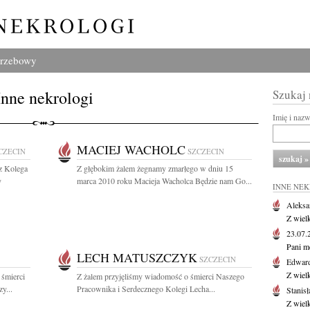
grzebowy
Inne nekrologi
Szukaj
Imię i naz
MACIEJ WACHOLC
CZECIN
SZCZECIN
z Kolega
Z głębokim żalem żegnamy zmarłego w dniu 15
y
marca 2010 roku Macieja Wacholca Będzie nam Go...
INNE NE
Aleksa
Z wiel
23.07
Pani m
LECH MATUSZCZYK
SZCZECIN
Edwar
Z wiel
 śmierci
Z żalem przyjęliśmy wiadomość o śmierci Naszego
y...
Pracownika i Serdecznego Kolegi Lecha...
Stanisł
Z wiel