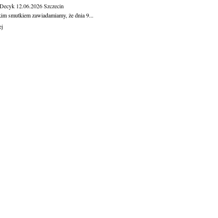
 Decyk
12.06.2026
Szczecin
kim smutkiem zawiadamiamy, że dnia 9...
ej