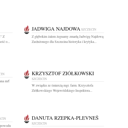
JADWIGA NAJDOWA
SZCZECIN
h" Z
Z głębokim żalem żegnamy zmarłą Jadwigę Najdową
ść o...
Zasłużonego dla Szczecina historyka i krytyka...
KRZYSZTOF ZIÓŁKOWSKI
CIN
SZCZECIN
ana m/f
W związku ze śmiercią mgr. farm. Krzysztofa
Ziółkowskiego Wojewódzkiego Inspektora...
DANUTA RZEPKA-PLEVNEŠ
ECIN
SZCZECIN
z powodu