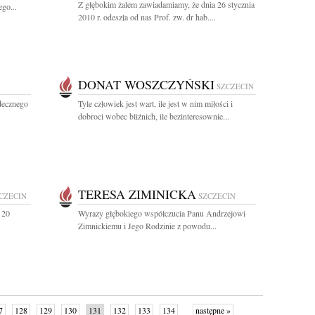
Z głębokim żalem zawiadamiamy, że dnia 26 stycznia
go...
2010 r. odeszła od nas Prof. zw. dr hab....
DONAT WOSZCZYŃSKI
SZCZECIN
decznego
Tyle człowiek jest wart, ile jest w nim miłości i
dobroci wobec bliźnich, ile bezinteresownie...
TERESA ZIMINICKA
CZECIN
SZCZECIN
 20
Wyrazy głębokiego współczucia Panu Andrzejowi
Zimnickiemu i Jego Rodzinie z powodu...
7
128
129
130
131
132
133
134
następne »