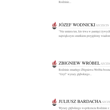
Rodzinie...
JÓZEF WODNICKI
SZCZECIN
"Nie umiera ten, kto trwa w pamięci żywyc
największym smutkiem przyjęliśmy wiadomo
ZBIGNIEW WRÓBEL
SZCZE
Rodzinie zmarłego Zbigniewa Wróbla bosm
"Gryf" wyrazy głębokiego...
JULIUSZ BARDACHA
SZCZ
Wyrazy głębokiego współczucia Rodzinie 