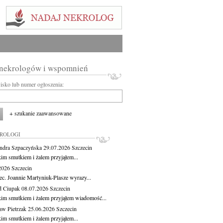
 nekrologów i wspomnień
wisko lub numer ogłoszenia:
+ szukanie zaawansowane
KROLOGI
ndra Szpaczyńska
29.07.2026
Szczecin
kim smutkiem i żalem przyjąłem...
.2026
Szczecin
ec. Joannie Martyniuk-Plasze wyrazy...
d Ciupak
08.07.2026
Szczecin
kim smutkiem i żalem przyjąłem wiadomość...
aw Pietrzak
25.06.2026
Szczecin
kim smutkiem i żalem przyjąłem...