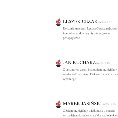
LESZEK CEZAK
SZCZECIN
Rodzinie zmarłego Leszka Cezaka najszczer
kondolencje składają Dyrekcja, grono
pedagogiczne...
JAN KUCHARZ
SZCZECIN
Z ogromnym żalem i smutkiem przyjęliśmy
wiadomość o śmierci Doktora Jana Kucharz
wybitnego...
MAREK JASIŃSKI
SZCZECIN
Z żalem przyjęliśmy wiadomość o śmierci
wspaniałego kompozytora Marka Jasińskie