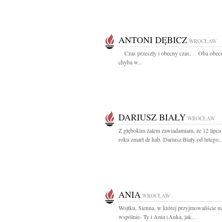
ANTONI DĘBICZ
WROCŁAW
Czas przeszły i obecny czas, Oba obecn
chyba w...
DARIUSZ BIAŁY
WROCŁAW
Z głębokim żalem zawiadamiam, że 12 lipca
roku zmarł dr hab. Dariusz Biały od lutego..
ANIA
WROCŁAW
Wojtku, Sienna, w której przyjmowaliście n
wspólnie- Ty i Ania (Anka, jak...