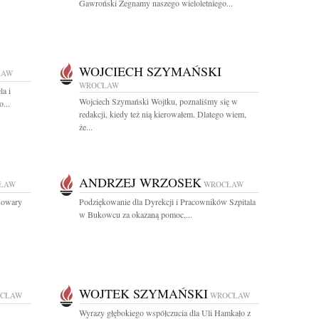
Gawroński Żegnamy naszego wieloletniego...
WOJCIECH SZYMAŃSKI
ŁAW
WROCŁAW
la i
Wojciech Szymański Wojtku, poznaliśmy się w
...
redakcji, kiedy też nią kierowałem. Dlatego wiem,
że...
ANDRZEJ WRZOSEK
ŁAW
WROCŁAW
Kowary
Podziękowanie dla Dyrekcji i Pracowników Szpitala
w Bukowcu za okazaną pomoc,...
WOJTEK SZYMAŃSKI
CŁAW
WROCŁAW
Wyrazy głębokiego współczucia dla Uli Hamkało z