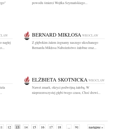
ego"
powodu śmierci Wojtka Szymańskiego...
BERNARD MIKŁOSA
CŁAW
WROCŁAW
o nagłej
Z głębokim żalem żegnamy naszego ukochanego
o...
Bernarda Mikłosa Nabożeństwo żałobne oraz...
ELŻBIETA SKOTNICKA
WROCŁAW
iela
Nawet zmarli, okryci podwójną żałobą, W
..
nieprzezroczystej głębi twego czasu, Choć drzwi...
11
12
13
14
15
16
17
18
...
91
następne »