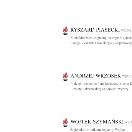
RYSZARD PIASECKI
WROC
Z wielkim żalem żegnamy naszego Przyjacie
Kolegę Ryszarda Piaseckiego - wyjątkowego
ANDRZEJ WRZOSEK
WROC
Podziękowanie dla Pani Burmistrz Miasta 
Elżbiety Zakrzewskiej za pamięć i wyrazy...
WOJTEK SZYMAŃSKI
WRO
Z głębokim smutkiem żegnamy Wojtka