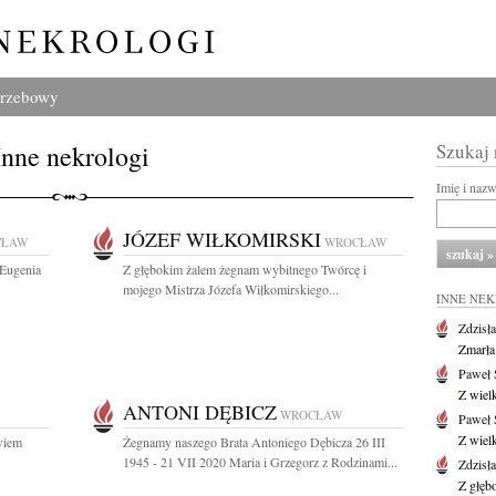
grzebowy
Inne nekrologi
Szukaj
Imię i naz
JÓZEF WIŁKOMIRSKI
CŁAW
WROCŁAW
 Eugenia
Z głębokim żalem żegnam wybitnego Twórcę i
mojego Mistrza Józefa Wiłkomirskiego...
INNE NE
Zdzisł
Zmarła
Paweł 
Z wiel
ANTONI DĘBICZ
WROCŁAW
Paweł 
Z wiel
owiem
Żegnamy naszego Brata Antoniego Dębicza 26 III
1945 - 21 VII 2020 Maria i Grzegorz z Rodzinami...
Zdzisł
Z głęb