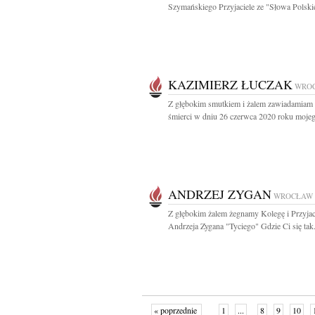
Szymańskiego Przyjaciele ze "Słowa Polski
KAZIMIERZ ŁUCZAK
WRO
Z głębokim smutkiem i żalem zawiadamiam 
śmierci w dniu 26 czerwca 2020 roku mojeg
ANDRZEJ ZYGAN
WROCŁAW
Z głębokim żalem żegnamy Kolegę i Przyjac
Andrzeja Zygana "Tyciego" Gdzie Ci się tak.
« poprzednie
1
...
8
9
10