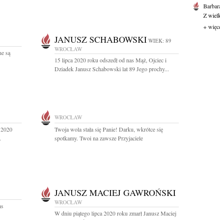
Barbar
Z wiel
+ więc
JANUSZ SCHABOWSKI
WIEK: 89
WROCŁAW
e są
15 lipca 2020 roku odszedł od nas Mąż, Ojciec i
Dziadek Janusz Schabowski lat 89 Jego prochy...
WROCŁAW
 2020
Twoja wola stała się Panie! Darku, wkrótce się
.
spotkamy. Twoi na zawsze Przyjaciele
JANUSZ MACIEJ GAWROŃSKI
WROCŁAW
as
W dniu piątego lipca 2020 roku zmarł Janusz Maciej