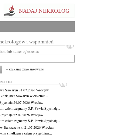
 nekrologów i wspomnień
wisko lub numer ogłoszenia:
+ szukanie zaawansowane
KROLOGI
awa Sawaryn
31.07.2026
Wrocław
 Zdzisława Sawaryn wieloletnia...
Spychała
24.07.2026
Wrocław
kim żalem żegnamy Ś.P. Pawła Spychałę...
Spychała
22.07.2026
Wrocław
kim żalem żegnamy Ś.P. Pawła Spychałę...
aw Barszczewski
21.07.2026
Wrocław
okim smutkiem i żalem przyjęliśmy...