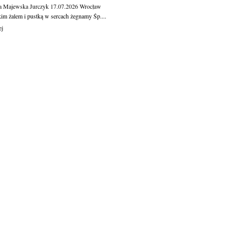
a Majewska Jurczyk
17.07.2026
Wrocław
kim żalem i pustką w sercach żegnamy Śp....
ej