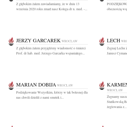
Z głębokim żalem zawiadamiamy, że w dniu 13
PODZIĘKOWAN
września 2020 roku zmarł nasz Kolega dr n. med. -...
obecnością wspa
JERZY GARCAREK
LECH
WROCŁAW
WR
Z głębokim żalem przyjęliśmy wiadomość o śmierci
Żegnaj Lechu 
Prof. dr hab. med. Jerzego Garcarka wspaniałego...
Janusz Cymane
MARIAN DOBIJA
KARME
WROCŁAW
WROCŁAW
Podziękowanie Wszystkim, którzy w tak bolesnej dla
Żegnamy naszą
nas chwili dzielili z nami smutek i...
Stańkowską Ba
żeglowania z...