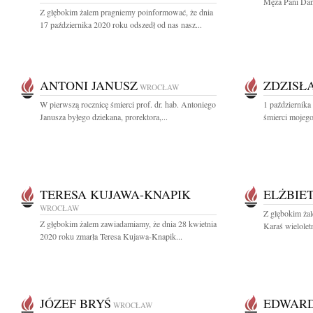
Męża Pani Danu
Z głębokim żalem pragniemy poinformować, że dnia
17 października 2020 roku odszedł od nas nasz...
ANTONI JANUSZ
ZDZISŁ
WROCŁAW
W pierwszą rocznicę śmierci prof. dr. hab. Antoniego
1 października
Janusza byłego dziekana, prorektora,...
śmierci mojego 
TERESA KUJAWA-KNAPIK
ELŻBIE
WROCŁAW
Z głębokim ża
Z głębokim żalem zawiadamiamy, że dnia 28 kwietnia
Karaś wielole
2020 roku zmarła Teresa Kujawa-Knapik...
JÓZEF BRYŚ
EDWAR
WROCŁAW