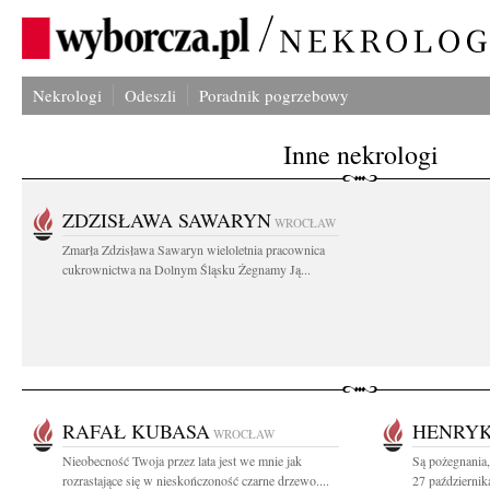
Nekrologi
Odeszli
Poradnik pogrzebowy
Inne nekrologi
ZDZISŁAWA SAWARYN
WROCŁAW
Zmarła Zdzisława Sawaryn wieloletnia pracownica
cukrownictwa na Dolnym Śląsku Żegnamy Ją...
RAFAŁ KUBASA
HENRYK
WROCŁAW
Nieobecność Twoja przez lata jest we mnie jak
Są pożegnania,
rozrastające się w nieskończoność czarne drzewo....
27 październik