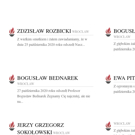
ZDZISŁAW ROZBICKI
BOGUS
WROCŁAW
WROCŁAW
Z wielkim smutkiem i żalem zawiadamiamy, że w
Z głębokim ża
dniu 25 października 2020 roku odszedł Nasz...
października 2
BOGUSŁAW BEDNAREK
EWA PI
WROCŁAW
Z ogromnym sm
27 października 2020 roku odszedł Profesor
października 2
Bogusław Bednarek Żegnamy Cię najczulej, ale nie
na...
JERZY GRZEGORZ
WROCŁAW
Z głębokim ża
SOKOŁOWSKI
WROCŁAW