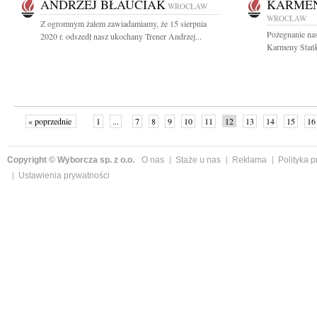
ANDRZEJ BŁAUCIAK
KARME
WROCŁAW
WROCŁAW
Z ogromnym żalem zawiadamiamy, że 15 sierpnia
Pożegnanie nas
2020 r. odszedł nasz ukochany Trener Andrzej...
Karmeny Stańk
« poprzednie
1
...
7
8
9
10
11
12
13
14
15
16
Copyright © Wyborcza sp. z o.o.
O nas
Staże u nas
Reklama
Polityka 
Ustawienia prywatności