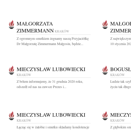
MAŁGORZATA
MAŁGO
ZIMMERMANN
ZIMME
KRAKÓW
Z ogromnym smutkiem żegnamy naszą Przyjaciółkę
Z największym
Dr Małgorzatę Zimmermann Małgosiu, będzie...
10 stycznia 202
MIECZYSŁAW LUBOWIECKI
BOGUSŁ
KRAKÓW
KRAKÓW
Z bólem informujemy, że 31 grudnia 2020 roku,
Ludzie tak szy
odszedł od nas na zawsze Prezes i...
życiu tak długo
MIECZYSŁAW LUBOWIECKI
MIECZY
KRAKÓW
KRAKÓW
Łącząc się w żałobie i smutku składamy kondolencje
Z głębokim sm