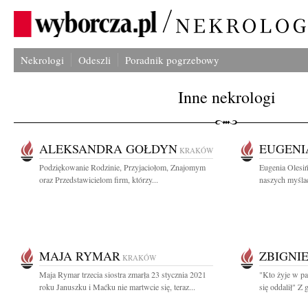
Nekrologi
Odeszli
Poradnik pogrzebowy
Inne nekrologi
ALEKSANDRA GOŁDYN
EUGENI
KRAKÓW
Podziękowanie Rodzinie, Przyjaciołom, Znajomym
Eugenia Olesiń
oraz Przedstawicielom firm, którzy...
naszych myślac
MAJA RYMAR
ZBIGNI
KRAKÓW
Maja Rymar trzecia siostra zmarła 23 stycznia 2021
"Kto żyje w pam
roku Januszku i Maćku nie martwcie się, teraz...
się oddalił" Z