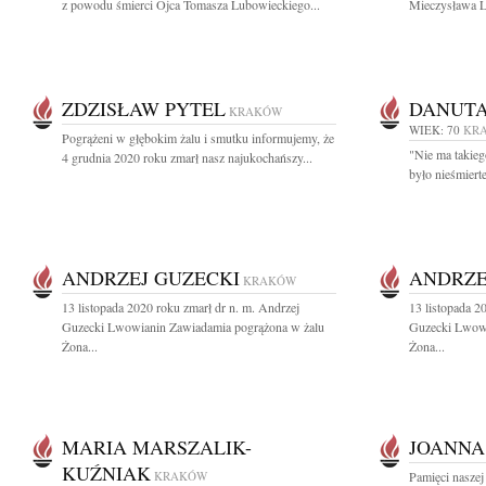
z powodu śmierci Ojca Tomasza Lubowieckiego...
Mieczysława Lu
ZDZISŁAW PYTEL
DANUTA
KRAKÓW
WIEK: 70
KR
Pogrążeni w głębokim żalu i smutku informujemy, że
"Nie ma takieg
4 grudnia 2020 roku zmarł nasz najukochańszy...
było nieśmierte
ANDRZEJ GUZECKI
ANDRZE
KRAKÓW
13 listopada 2020 roku zmarł dr n. m. Andrzej
13 listopada 2
Guzecki Lwowianin Zawiadamia pogrążona w żalu
Guzecki Lwowi
Żona...
Żona...
MARIA MARSZALIK-
JOANNA
KUŹNIAK
KRAKÓW
Pamięci naszej