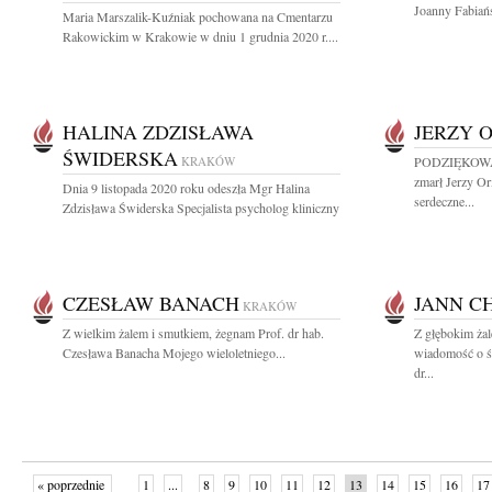
Joanny Fabiańs
Maria Marszalik-Kuźniak pochowana na Cmentarzu
Rakowickim w Krakowie w dniu 1 grudnia 2020 r....
HALINA ZDZISŁAWA
JERZY 
ŚWIDERSKA
KRAKÓW
PODZIĘKOWANI
zmarł Jerzy O
Dnia 9 listopada 2020 roku odeszła Mgr Halina
serdeczne...
Zdzisława Świderska Specjalista psycholog kliniczny
CZESŁAW BANACH
JANN C
KRAKÓW
Z wielkim żalem i smutkiem, żegnam Prof. dr hab.
Z głębokim żal
Czesława Banacha Mojego wieloletniego...
wiadomość o śm
dr...
« poprzednie
1
...
8
9
10
11
12
13
14
15
16
17