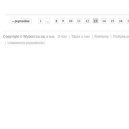
« poprzednie
1
...
8
9
10
11
12
13
14
15
16
1
»
Copyright © Wyborcza sp. z o.o.
O nas
Staże u nas
Reklama
Polityka 
Ustawienia prywatności