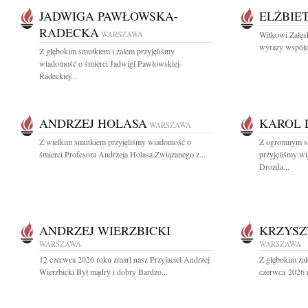
JADWIGA PAWŁOWSKA-
ELŻBIE
RADECKA
WARSZAWA
Witkowi Załęs
wyrazy współc
Z głębokim smutkiem i żalem przyjęliśmy
wiadomość o śmierci Jadwigi Pawłowskiej-
Radeckiej...
ANDRZEJ HOLASA
KAROL 
WARSZAWA
Z wielkim smutkiem przyjęliśmy wiadomość o
Z ogromnym sm
śmierci Profesora Andrzeja Holasa Związanego z...
przyjęliśmy wi
Drozda...
ANDRZEJ WIERZBICKI
KRZYSZ
WARSZAWA
WARSZAWA
12 czerwca 2026 roku zmarł nasz Przyjaciel Andrzej
Z głębokim ża
Wierzbicki Był mądry i dobry Bardzo...
czerwca 2026 r