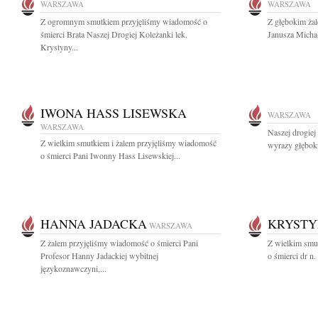
WARSZAWA
WARSZAWA
Z ogromnym smutkiem przyjęliśmy wiadomość o
Z głębokim ża
śmierci Brata Naszej Drogiej Koleżanki lek.
Janusza Michał
Krystyny...
IWONA HASS LISEWSKA
WARSZAWA
WARSZAWA
Naszej drogiej
Z wielkim smutkiem i żalem przyjęliśmy wiadomość
wyrazy głęboki
o śmierci Pani Iwonny Hass Lisewskiej...
HANNA JADACKA
KRYSTY
WARSZAWA
Z żalem przyjęliśmy wiadomość o śmierci Pani
Z wielkim smu
Profesor Hanny Jadackiej wybitnej
o śmierci dr n
językoznawczyni,...