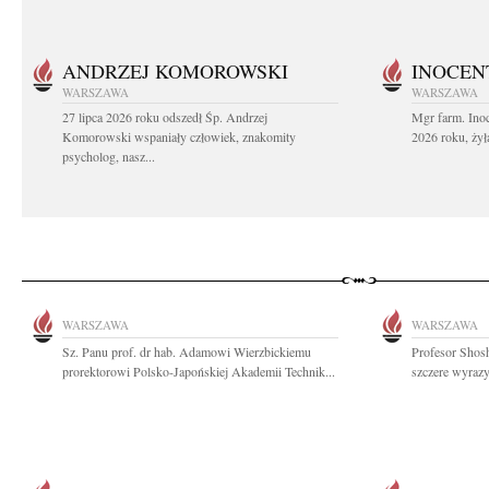
ANDRZEJ KOMOROWSKI
INOCEN
WARSZAWA
WARSZAWA
27 lipca 2026 roku odszedł Śp. Andrzej
Mgr farm. Inoc
Komorowski wspaniały człowiek, znakomity
2026 roku, żył
psycholog, nasz...
WARSZAWA
WARSZAWA
Sz. Panu prof. dr hab. Adamowi Wierzbickiemu
Profesor Shos
prorektorowi Polsko-Japońskiej Akademii Technik...
szczere wyrazy