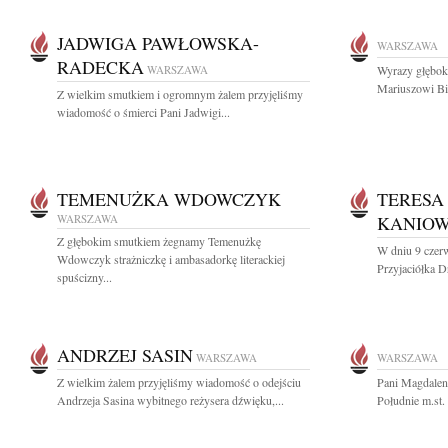
JADWIGA PAWŁOWSKA-
WARSZAWA
RADECKA
WARSZAWA
Wyrazy głęboki
Mariuszowi Bia
Z wielkim smutkiem i ogromnym żalem przyjęliśmy
wiadomość o śmierci Pani Jadwigi...
TEMENUŻKA WDOWCZYK
TERESA
WARSZAWA
KANIO
Z głębokim smutkiem żegnamy Temenużkę
W dniu 9 czerw
Wdowczyk strażniczkę i ambasadorkę literackiej
Przyjaciółka D
spuścizny...
ANDRZEJ SASIN
WARSZAWA
WARSZAWA
Z wielkim żalem przyjęliśmy wiadomość o odejściu
Pani Magdalen
Andrzeja Sasina wybitnego reżysera dźwięku,...
Południe m.st.