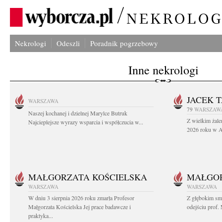
Nekrologi
Odeszli
Poradnik pogrzebowy
Inne nekrologi
JACEK 
WARSZAWA
79
WARSZAW
Naszej kochanej i dzielnej Marylce Butruk
Z wielkim żale
Najcieplejsze wyrazy wsparcia i współczucia w...
2026 roku w Au
MAŁGORZATA KOŚCIELSKA
MAŁGOR
WARSZAWA
WARSZAWA
W dniu 3 sierpnia 2026 roku zmarła Profesor
Z głębokim sm
Małgorzata Kościelska Jej prace badawcze i
odejściu prof. 
praktyka...