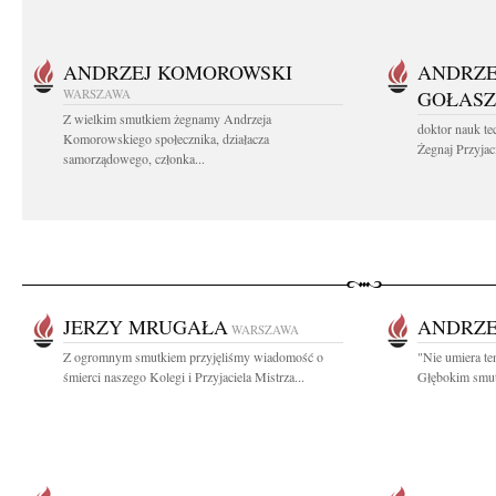
ANDRZEJ KOMOROWSKI
ANDRZE
WARSZAWA
GOŁASZ
Z wielkim smutkiem żegnamy Andrzeja
doktor nauk te
Komorowskiego społecznika, działacza
Żegnaj Przyjaci
samorządowego, członka...
JERZY MRUGAŁA
ANDRZE
WARSZAWA
Z ogromnym smutkiem przyjęliśmy wiadomość o
"Nie umiera t
śmierci naszego Kolegi i Przyjaciela Mistrza...
Głębokim smut