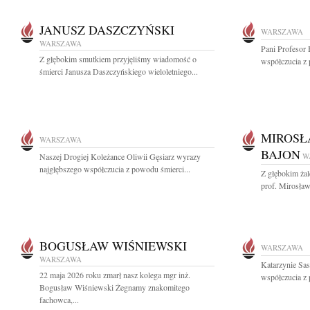
JANUSZ DASZCZYŃSKI
WARSZAWA
WARSZAWA
Pani Profesor
Z głębokim smutkiem przyjęliśmy wiadomość o
współczucia z
śmierci Janusza Daszczyńskiego wieloletniego...
MIROSŁ
WARSZAWA
BAJON
Naszej Drogiej Koleżance Oliwii Gęsiarz wyrazy
W
najgłębszego współczucia z powodu śmierci...
Z głębokim ża
prof. Mirosław
BOGUSŁAW WIŚNIEWSKI
WARSZAWA
WARSZAWA
Katarzynie Sa
22 maja 2026 roku zmarł nasz kolega mgr inż.
współczucia z 
Bogusław Wiśniewski Żegnamy znakomitego
fachowca,...