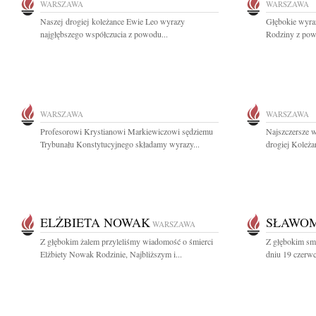
WARSZAWA
WARSZAWA
Naszej drogiej koleżance Ewie Leo wyrazy
Głębokie wyraz
najgłębszego współczucia z powodu...
Rodziny z powo
WARSZAWA
WARSZAWA
Profesorowi Krystianowi Markiewiczowi sędziemu
Najszczersze w
Trybunału Konstytucyjnego składamy wyrazy...
drogiej Koleża
ELŻBIETA NOWAK
SŁAWOM
WARSZAWA
Z głębokim żalem przyleliśmy wiadomość o śmierci
Z głębokim sm
Elżbiety Nowak Rodzinie, Najbliższym i...
dniu 19 czerwc