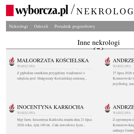
Nekrologi
Odeszli
Poradnik pogrzebowy
Inne nekrologi
MAŁGORZATA KOŚCIELSKA
ANDRZE
WARSZAWA
WARSZAWA
Z głębokim smutkiem przyjęliśmy wiadomość o
27 lipca 2026 
odejściu prof. Małgorzaty Kościelskiej cenionej...
Komorowski ws
psycholog, nasz
INOCENTYNA KARKOCHA
ANDRZE
WARSZAWA
WARSZAWA
Mgr farm. Inocentyna Karkocha zmarła dnia 21 lipca
Z ogromnym ż
2026 roku, żyła 100 lat.. Całe zawodowe życie...
Komorowskiego
radnego Gminy