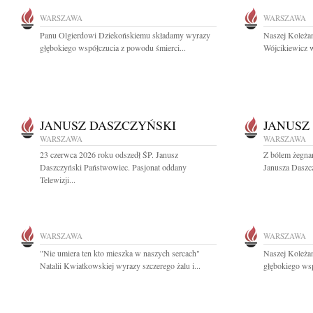
WARSZAWA
WARSZAWA
Panu Olgierdowi Dziekońskiemu składamy wyrazy
Naszej Koleżan
głębokiego współczucia z powodu śmierci...
Wójcikiewicz w
JANUSZ DASZCZYŃSKI
JANUSZ
WARSZAWA
WARSZAWA
23 czerwca 2026 roku odszedł ŚP. Janusz
Z bólem żegnam
Daszczyński Państwowiec. Pasjonat oddany
Janusza Daszc
Telewizji...
WARSZAWA
WARSZAWA
"Nie umiera ten kto mieszka w naszych sercach"
Naszej Koleża
Natalii Kwiatkowskiej wyrazy szczerego żalu i...
głębokiego ws