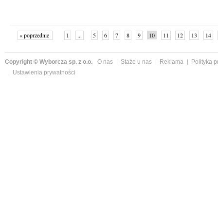
« poprzednie
1
...
5
6
7
8
9
10
11
12
13
14
Copyright © Wyborcza sp. z o.o.
O nas
Staże u nas
Reklama
Polityka 
Ustawienia prywatności