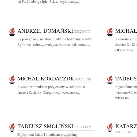
lat Pani Jadwiga Igiel-Sak emerytowany,...
ANDRZEJ DOMAŃSKI
MICHAŁ
SZCZECIN
Są pożegnania, na które nigdy nie będziemy gotowi.
Z ogromnym s
Są słowa, które wywoływać zawsze będą morze...
śmierci Dr. M
Okręgowego...
MICHAŁ KORDACZUK
TADEUS
SZCZECIN
Z wielkim smutkiem przyjęliśmy wiadomość o
Z głębokim smu
śmierci Zastępcy Okręgowego Rzecznika...
wiadomość, że
wieku 84...
TADEUSZ SMOLIŃSKI
KATARZ
SZCZECIN
SZCZECIN
Z głębokim żalem i smutkiem przyjęliśmy