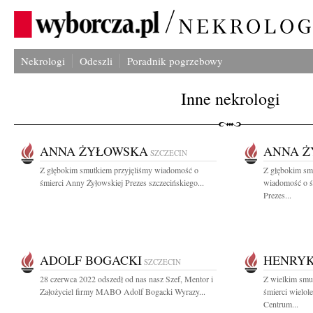
Nekrologi
Odeszli
Poradnik pogrzebowy
Inne nekrologi
ANNA ŻYŁOWSKA
ANNA 
SZCZECIN
Z głębokim smutkiem przyjęliśmy wiadomość o
Z głębokim smu
śmierci Anny Żyłowskiej Prezes szczecińskiego...
wiadomość o ś
Prezes...
ADOLF BOGACKI
HENRYK
SZCZECIN
28 czerwca 2022 odszedł od nas nasz Szef, Mentor i
Z wielkim smu
Założyciel firmy MABO Adolf Bogacki Wyrazy...
śmierci wielol
Centrum...