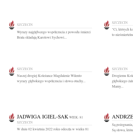
SZCZECIN
SZCZECIN
"Ci, których k
Wyrazy najgłębszego współczucia z powodu śmierci
to nieśmiertel
Brata składają Karolowi Sychowi...
SZCZECIN
SZCZECIN
Naszej drogiej Koleżance Magdalenie Wilento
Drogiemu Kol
wyrazy głębokiego współczucia i słowa otuchy...
głębokiego żal
Mamy...
JADWIGA IGIEL-SAK
ANDRZE
WIEK: 81
SZCZECIN
Są pożegnania,
W dniu 02 kwietnia 2022 roku odeszła w wieku 81
Są słowa, któ