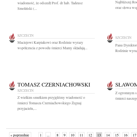
Najbliższej Ro
wiadomość, że odszedł Prof. dr hab. Tadeusz
oraz słowa wsp
Smoliński (...
SZCZECIN
SZCZECIN
Maciejowi Karpiakowi oraz Rodzinie wyrazy
Panu Dyrekto
współczucia z powodu śmierci Mamy składają...
Rodzinie wyraz
TOMASZ CZERNIACHOWSKI
SŁAWOM
SZCZECIN
Z ogromnym s
Z wielkim smutkiem przyjęliśmy wiadomość o
śmierci naszeg
śmierci Tomasza Czerniachowskiego Żegnaj
przyjacielu,...
« poprzednie
1
...
8
9
10
11
12
13
14
15
16
17