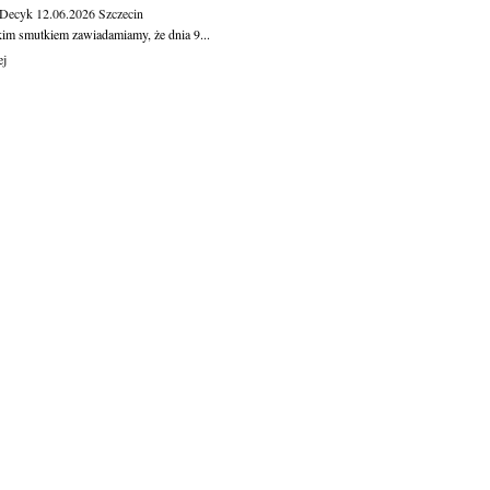
 Decyk
12.06.2026
Szczecin
kim smutkiem zawiadamiamy, że dnia 9...
ej