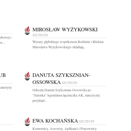
MIROSŁAW WYŻYKOWSKI
SZCZECIN
ebowej i
Wyrazy głębokiego współczucia Rodzinie i Bliskim
w...
Mirosława Wyżykowskiego składają...
UB
DANUTA SZYKSZNIAN-
OSSOWSKA
SZCZECIN
Katarzyny
Odeszła Danuta Szyksznian-Ossowska ps.
.
"Sarenka" legendarna łączniczka AK, nauczyciel,
przykład...
EWA KOCHAŃSKA
SZCZECIN
Komornicy, Asesorzy, Aplikanci i Pracownicy