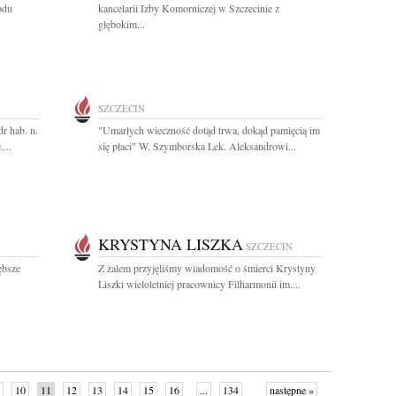
odu
kancelarii Izby Komorniczej w Szczecinie z
głębokim...
SZCZECIN
r hab. n.
"Umarłych wieczność dotąd trwa, dokąd pamięcią im
...
się płaci" W. Szymborska Lek. Aleksandrowi...
KRYSTYNA LISZKA
SZCZECIN
ębsze
Z żalem przyjęliśmy wiadomość o śmierci Krystyny
Liszki wieloletniej pracownicy Filharmonii im....
10
11
12
13
14
15
16
...
134
następne »