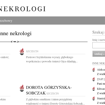
grzebowy
Inne nekrologi
Szukaj
Imię i naz
SZCZECIN
o miłość,
Piotrowi Szylińskiemu wyrazy głębokiego
współczucia z powodu śmierci Ojca składają...
INNE NE
Aleksa
Z wiel
23.07
Pani m
DOROTA GÓRZYŃSKA-
Edwar
SOBCZAK
Z wiel
SZCZECIN
Stanisł
bokim
Z głębokim smutkiem i żalem przyjęliśmy
Z wiel
wiadomość o śmierci Doroty Górzyńskiej-Sobczak...