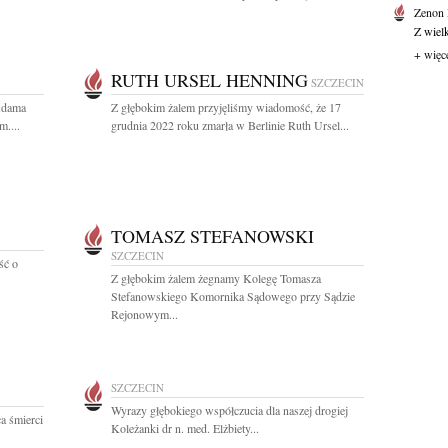
Zenon
Z wiel
+ więc
RUTH URSEL HENNING
SZCZECIN
Adama
Z głębokim żalem przyjęliśmy wiadomość, że 17
m....
grudnia 2022 roku zmarła w Berlinie Ruth Ursel...
TOMASZ STEFANOWSKI
SZCZECIN
ść o
Z głębokim żalem żegnamy Kolegę Tomasza
Stefanowskiego Komornika Sądowego przy Sądzie
Rejonowym...
SZCZECIN
Wyrazy głębokiego współczucia dla naszej drogiej
a śmierci
Koleżanki dr n. med. Elżbiety...