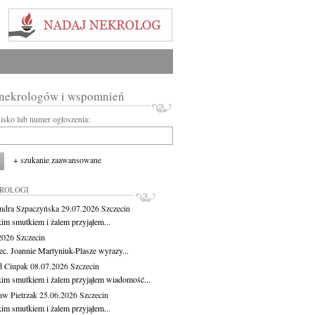
 nekrologów i wspomnień
wisko lub numer ogłoszenia:
+ szukanie zaawansowane
KROLOGI
ndra Szpaczyńska
29.07.2026
Szczecin
kim smutkiem i żalem przyjąłem...
.2026
Szczecin
ec. Joannie Martyniuk-Plasze wyrazy...
d Ciupak
08.07.2026
Szczecin
kim smutkiem i żalem przyjąłem wiadomość...
aw Pietrzak
25.06.2026
Szczecin
kim smutkiem i żalem przyjąłem...