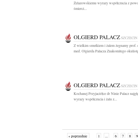
Żelazowskiemu wyrazy współczucia z pow
śmierci...
OLGIERD PALACZ
SZCZECIN
Z wielkim smutkiem i żalem żegnamy prof. d
med. Olgierda Palacza Znakomitego okulistę,
OLGIERD PALACZ
SZCZECIN
Kochanej Przyjaciółce dr Ninie Palacz najgł
wyrazy współczucia i żalu z...
« poprzednie
1
...
6
7
8
9