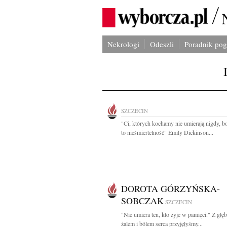
Nekrologi
Odeszli
Poradnik po
SZCZECIN
"Ci, których kochamy nie umierają nigdy, b
to nieśmiertelność" Emily Dickinson...
DOROTA GÓRZYŃSKA-
SOBCZAK
SZCZECIN
"Nie umiera ten, kto żyje w pamięci." Z głę
żalem i bólem serca przyjęłyśmy...