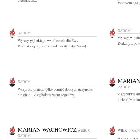
głębokiego...
Wieloletniego..
RADOM
RADOM
Wyrazy współcz
Wyrazy głębokiego współczucia dla Ewy
Rodziny z powo
Kudlińskiej-Pyrz z powodu straty Taty Zespół...
MARIAN
RADOM
RADOM
Wszystko umiera, tylko pamięć dobrych uczynków
Z głębokim sm
nie ginie." Z głębokim żalem żegnamy...
śmierci Marian
MARIAN WACHOWICZ
WIEK: 0
WIEK: 0
RAD
RADOM
Agnieszce i A