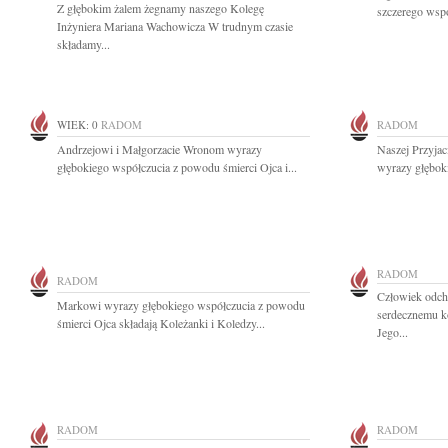
Z głębokim żalem żegnamy naszego Kolegę
szczerego wspó
Inżyniera Mariana Wachowicza W trudnym czasie
składamy...
WIEK: 0
RADOM
RADOM
Andrzejowi i Małgorzacie Wronom wyrazy
Naszej Przyjac
głębokiego współczucia z powodu śmierci Ojca i...
wyrazy głęboki
RADOM
RADOM
Człowiek odch
Markowi wyrazy głębokiego współczucia z powodu
serdecznemu k
śmierci Ojca składają Koleżanki i Koledzy...
Jego...
RADOM
RADOM