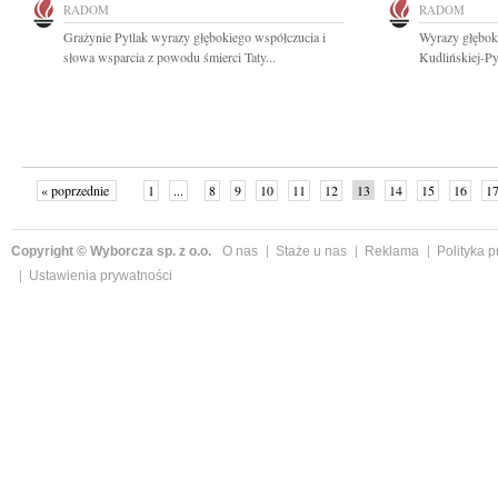
RADOM
RADOM
Grażynie Pytlak wyrazy głębokiego współczucia i
Wyrazy głębok
słowa wsparcia z powodu śmierci Taty...
Kudlińskiej-Py
« poprzednie
1
...
8
9
10
11
12
13
14
15
16
1
Copyright © Wyborcza sp. z o.o.
O nas
Staże u nas
Reklama
Polityka 
Ustawienia prywatności