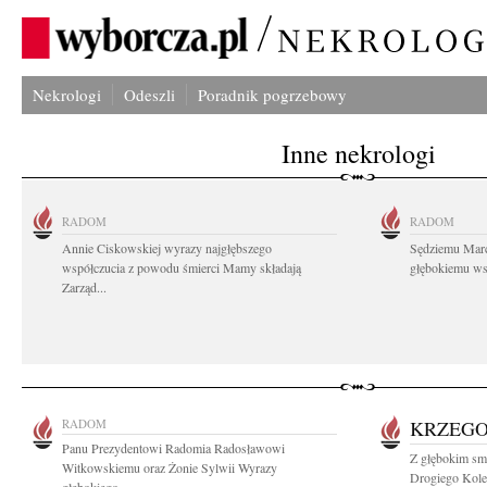
Nekrologi
Odeszli
Poradnik pogrzebowy
Inne nekrologi
RADOM
RADOM
Annie Ciskowskiej wyrazy najgłębszego
Sędziemu Mar
współczucia z powodu śmierci Mamy składają
głębokiemu wsp
Zarząd...
RADOM
KRZEGO
Panu Prezydentowi Radomia Radosławowi
Z głębokim sm
Witkowskiemu oraz Żonie Sylwii Wyrazy
Drogiego Kole