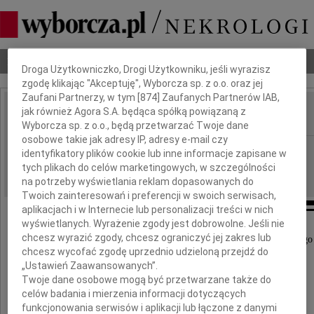
Dbamy o Twoją prywatność
Nekrologi
Odeszli
Poradnik pogrzebowy
Droga Użytkowniczko, Drogi Użytkowniku, jeśli wyrazisz
zgodę klikając "Akceptuję", Wyborcza sp. z o.o. oraz jej
Zaufani Partnerzy, w tym [
874
] Zaufanych Partnerów IAB,
jak również Agora S.A. będąca spółką powiązaną z
IMIĘ I NAZWISKO:
Wyborcza sp. z o.o., będą przetwarzać Twoje dane
osobowe takie jak adresy IP, adresy e-mail czy
Radom
REGION:
identyfikatory plików cookie lub inne informacje zapisane w
tych plikach do celów marketingowych, w szczególności
12.10.2018
DATA EMISJI:
na potrzeby wyświetlania reklam dopasowanych do
Twoich zainteresowań i preferencji w swoich serwisach,
aplikacjach i w Internecie lub personalizacji treści w nich
wyświetlanych. Wyrażenie zgody jest dobrowolne. Jeśli nie
chcesz wyrazić zgody, chcesz ograniczyć jej zakres lub
Z głębokim smutkiem i żalem żegnamy naszego
chcesz wycofać zgodę uprzednio udzieloną przejdź do
„Ustawień Zaawansowanych”.
Drogiego Kolegę
Twoje dane osobowe mogą być przetwarzane także do
celów badania i mierzenia informacji dotyczących
funkcjonowania serwisów i aplikacji lub łączone z danymi