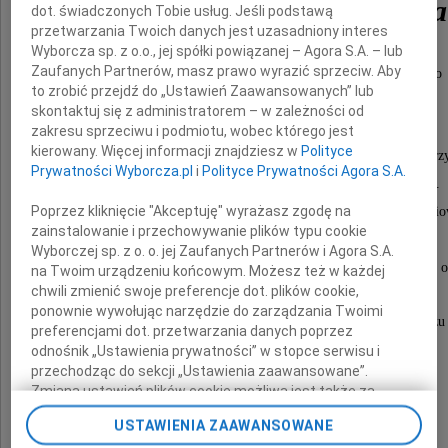
Inż. Eugeniusza Sitka
dot. świadczonych Tobie usług. Jeśli podstawą
przetwarzania Twoich danych jest uzasadniony interes
Wyborcza sp. z o.o., jej spółki powiązanej – Agora S.A. – lub
Zaufanych Partnerów, masz prawo wyrazić sprzeciw. Aby
Wieloletniego Członka Oddziału Radomskiego
to zrobić przejdź do „Ustawień Zaawansowanych” lub
Stowarzyszenia Elektryków Polskich.
skontaktuj się z administratorem – w zależności od
zakresu sprzeciwu i podmiotu, wobec którego jest
kierowany. Więcej informacji znajdziesz w
Polityce
W zmarłym tracimy serdecznego Kolegę, drogiego przy
Prywatności Wyborcza.pl
i
Polityce Prywatności Agora S.A.
zaangażowanego w rozwój naszej organizacji.
Poprzez kliknięcie "Akceptuję" wyrażasz zgodę na
Wyróżniony wieloma Odznaczeniami Stowarzyszeni
zainstalowanie i przechowywanie plików typu cookie
oraz Państwowymi i Resortowymi.
Wyborczej sp. z o. o. jej Zaufanych Partnerów i Agora S.A.
Jego śmierć jest niepowetowaną stratą dla nas i dla naszej o
na Twoim urządzeniu końcowym. Możesz też w każdej
chwili zmienić swoje preferencje dot. plików cookie,
ponownie wywołując narzędzie do zarządzania Twoimi
Z największym żalem żegnamy Cię Eugeniuszu
preferencjami dot. przetwarzania danych poprzez
i zapewniamy o trwałej pamięci.
odnośnik „Ustawienia prywatności” w stopce serwisu i
przechodząc do sekcji „Ustawienia zaawansowane”.
Zmiana ustawień plików cookie możliwa jest także za
Wyrazy głębokiego współczucia
pomocą ustawień przeglądarki.
USTAWIENIA ZAAWANSOWANE