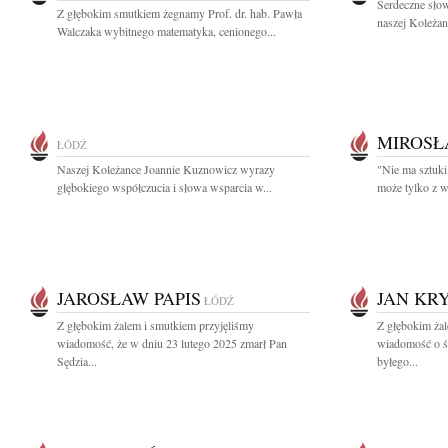
Serdeczne słow
Z głębokim smutkiem żegnamy Prof. dr. hab. Pawła
naszej Koleżan
Walczaka wybitnego matematyka, cenionego...
MIROSŁ
ŁÓDŹ
Naszej Koleżance Joannie Kuznowicz wyrazy
"Nie ma sztuki
głębokiego współczucia i słowa wsparcia w...
może tylko z w
JAROSŁAW PAPIS
JAN KRY
ŁÓDŹ
Z głębokim żalem i smutkiem przyjęliśmy
Z głębokim żal
wiadomość, że w dniu 23 lutego 2025 zmarł Pan
wiadomość o śm
Sędzia...
byłego...