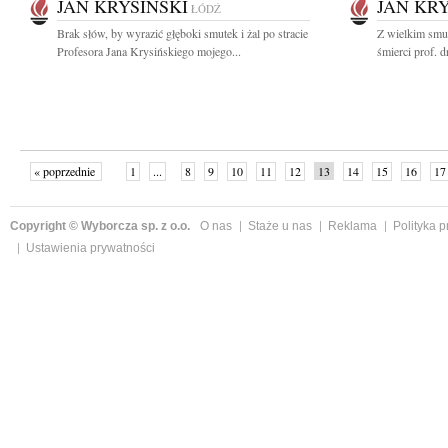
JAN KRYSIŃSKI
JAN KRY
ŁÓDŹ
Brak słów, by wyrazić głęboki smutek i żal po stracie
Z wielkim smu
Profesora Jana Krysińskiego mojego...
śmierci prof. d
« poprzednie
1
...
8
9
10
11
12
13
14
15
16
17
Copyright © Wyborcza sp. z o.o.
O nas
Staże u nas
Reklama
Polityka 
Ustawienia prywatności