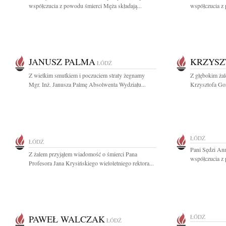
współczucia z powodu śmierci Męża składają...
współczucia z
JANUSZ PALMA
KRZYSZ
ŁÓDŹ
Z wielkim smutkiem i poczuciem straty żegnamy
Z głębokim ża
Mgr. Inż. Janusza Palmę Absolwenta Wydziału...
Krzysztofa Goz
ŁÓDŹ
ŁÓDŹ
Pani Sędzi Ann
Z żalem przyjąłem wiadomość o śmierci Pana
współczucia z 
Profesora Jana Krysińskiego wieloletniego rektora...
PAWEŁ WALCZAK
ŁÓDŹ
ŁÓDŹ