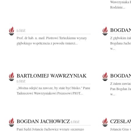
Wawrzyniaka Pr
Rodzinie...
BOGDAN
ŁÓDŹ
Prof. dr hab. n. med. Piotrowi Terleckiemu wyrazy
Z głębokim ża
głębokiego współczucia z powodu śmierci...
Bogdana Jach
w...
BARTŁOMIEJ WAWRZYNIAK
BOGDAN
ŁÓDŹ
Z żalem zawia
,,Można odejść na zawsze, by stale być blisko.'' Panu
Pan Bogdan J
Tadeuszowi Wawrzyniakowi Prezesowi PIOT...
w...
BOGDAN JACHOWICZ
CZESŁA
ŁÓDŹ
Pani Sędzi Jolancie Jachowicz wyrazy szczerego
Jolancie Gras 