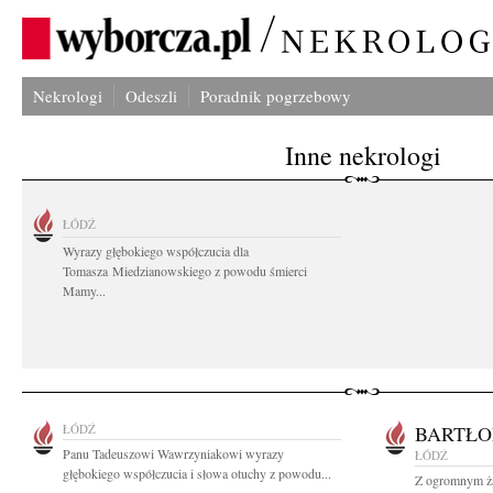
Nekrologi
Odeszli
Poradnik pogrzebowy
Inne nekrologi
ŁÓDŹ
Wyrazy głębokiego współczucia dla
Tomasza Miedzianowskiego z powodu śmierci
Mamy...
ŁÓDŹ
BARTŁO
Panu Tadeuszowi Wawrzyniakowi wyrazy
ŁÓDŹ
głębokiego współczucia i słowa otuchy z powodu...
Z ogromnym ża