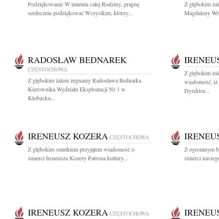
Podziękowanie W imieniu całej Rodziny, pragnę
Z głębokim ża
serdecznie podziękować Wszystkim, którzy...
Magdaleny Wro
RADOSŁAW BEDNAREK
IRENEU
CZĘSTOCHOWA
Z głębokim żal
Z głębokim żalem żegnamy Radosława Bednarka
wiadomość, iż 
Kierownika Wydziału Eksploatacji Nr 1 w
Dyrektor...
Kłobucku...
IRENEUSZ KOZERA
IRENEU
CZĘSTOCHOWA
Z głębokim smutkiem przyjąłem wiadomość o
Z ogromnym bó
śmierci Ireneusza Kozery Patrona kultury...
śmierci naszego
IRENEUSZ KOZERA
IRENEU
CZĘSTOCHOWA