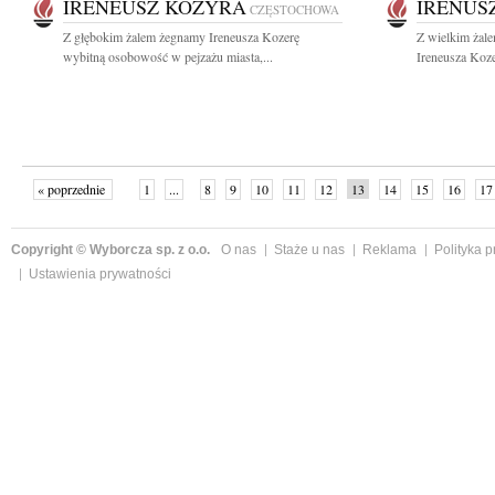
IRENEUSZ KOZYRA
IRENUS
CZĘSTOCHOWA
Z głębokim żalem żegnamy Ireneusza Kozerę
Z wielkim żal
wybitną osobowość w pejzażu miasta,...
Ireneusza Koze
« poprzednie
1
...
8
9
10
11
12
13
14
15
16
17
Copyright © Wyborcza sp. z o.o.
O nas
Staże u nas
Reklama
Polityka 
Ustawienia prywatności