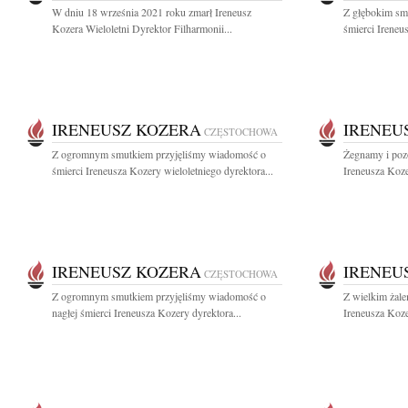
W dniu 18 września 2021 roku zmarł Ireneusz
Z głębokim sm
Kozera Wieloletni Dyrektor Filharmonii...
śmierci Ireneu
IRENEUSZ KOZERA
IRENEU
CZĘSTOCHOWA
Z ogromnym smutkiem przyjęliśmy wiadomość o
Żegnamy i poz
śmierci Ireneusza Kozery wieloletniego dyrektora...
Ireneusza Koze
IRENEUSZ KOZERA
IRENEU
CZĘSTOCHOWA
Z ogromnym smutkiem przyjęliśmy wiadomość o
Z wielkim żal
nagłej śmierci Ireneusza Kozery dyrektora...
Ireneusza Koze