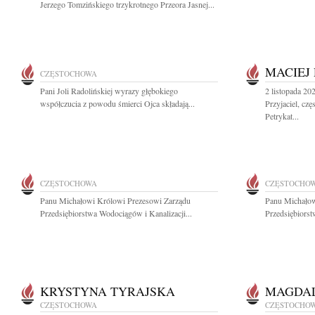
Jerzego Tomzińskiego trzykrotnego Przeora Jasnej...
MACIEJ
CZĘSTOCHOWA
Pani Joli Radolińskiej wyrazy głębokiego
2 listopada 20
współczucia z powodu śmierci Ojca składają...
Przyjaciel, cz
Petrykat...
CZĘSTOCHOWA
CZĘSTOCHO
Panu Michałowi Królowi Prezesowi Zarządu
Panu Michałow
Przedsiębiorstwa Wodociągów i Kanalizacji...
Przedsiębiorst
KRYSTYNA TYRAJSKA
MAGDA
CZĘSTOCHOWA
CZĘSTOCHO