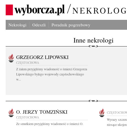
Nekrologi
Odeszli
Poradnik pogrzebowy
Inne nekrologi
GRZEGORZ LIPOWSKI
CZĘSTOCHOWA
Z żalem przyjęliśmy wiadomość o śmierci Grzegorza
Lipowskiego byłego wojewody częstochowskiego
w...
O. JERZY TOMZIŃSKI
CZĘSTOCHO
CZĘSTOCHOWA
Wyrazy szczere
Ze smutkiem przyjęliśmy wiadomość o śmierci O.
niosące ukojen