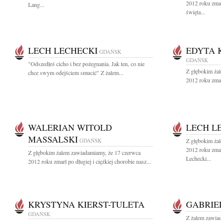
2012 roku zma
Lang...
święta...
LECH LECHECKI
EDYTA 
GDAŃSK
GDAŃSK
"Odszedłeś cicho i bez pożegnania. Jak ten, co nie
Z głębokim ża
chce swym odejściem smucić" Z żalem...
2012 roku zmar
WALERIAN WITOLD
LECH L
MASSALSKI
GDAŃSK
Z głębokim ża
2012 roku zmar
Z głębokim żalem zawiadamiamy, że 17 czerwca
Lechecki...
2012 roku zmarł po długiej i ciężkiej chorobie nasz...
KRYSTYNA KIERST-TULETA
GABRIE
GDAŃSK
Z żalem zawia