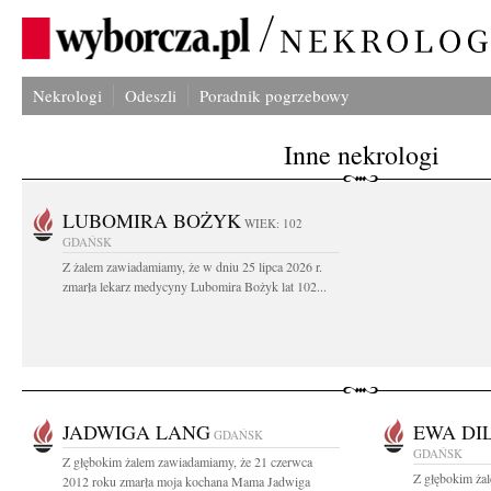
Nekrologi
Odeszli
Poradnik pogrzebowy
Inne nekrologi
LUBOMIRA BOŻYK
WIEK: 102
GDAŃSK
Z żalem zawiadamiamy, że w dniu 25 lipca 2026 r.
zmarła lekarz medycyny Lubomira Bożyk lat 102...
JADWIGA LANG
EWA DI
GDAŃSK
GDAŃSK
Z głębokim żalem zawiadamiamy, że 21 czerwca
Z głębokim ża
2012 roku zmarła moja kochana Mama Jadwiga