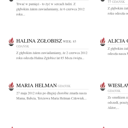
77
GDAŃSK
Trwać w pamięci - to żyć w sercach ludzi. Z
Z głębokim ża
głębokim żalem zawiadamiamy, że 6 czerwca 2012
roku odeszła o
roku...
HALINA ZGŁOBISZ
ALICJA
WIEK: 85
GDAŃSK
Z głębokim żal
Z głębokim żalem zawiadamiamy, że 2 czerwca 2012
odeszła nasza 
roku odeszła Halina Zgłobisz lat 85 Msza święta...
MARIA HELMAN
WIESŁA
GDAŃSK
GDAŃSK
27 maja 2012 roku po długiej chorobie zmarła nasza
Ze smutkiem z
Mama, Babcia, Teściowa Maria Helman Człowiek...
odszedł, prze
Aktor,...