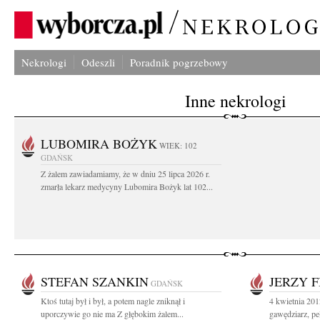
Nekrologi
Odeszli
Poradnik pogrzebowy
Inne nekrologi
LUBOMIRA BOŻYK
WIEK: 102
GDAŃSK
Z żalem zawiadamiamy, że w dniu 25 lipca 2026 r.
zmarła lekarz medycyny Lubomira Bożyk lat 102...
STEFAN SZANKIN
JERZY F
GDAŃSK
Ktoś tutaj był i był, a potem nagle zniknął i
4 kwietnia 201
uporczywie go nie ma Z głębokim żalem...
gawędziarz, pe