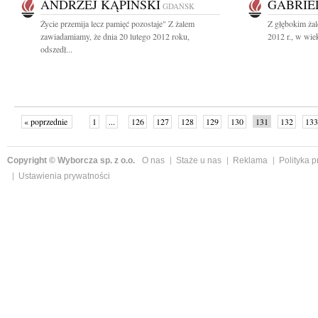
ANDRZEJ KĄPIŃSKI
GABRIE
GDAŃSK
Życie przemija lecz pamięć pozostaje" Z żalem
Z głębokim żal
zawiadamiamy, że dnia 20 lutego 2012 roku,
2012 r., w wiek
odszedł...
« poprzednie
1
...
126
127
128
129
130
131
132
133
następne »
Copyright © Wyborcza sp. z o.o.
O nas
Staże u nas
Reklama
Polityka 
Ustawienia prywatności