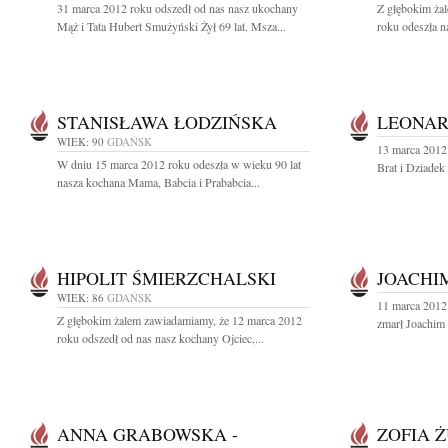
31 marca 2012 roku odszedł od nas nasz ukochany
Z głębokim ża
Mąż i Tata Hubert Smużyński Żył 69 lat. Msza...
roku odeszła 
STANISŁAWA ŁODZIŃSKA
LEONAR
WIEK: 90
GDAŃSK
13 marca 2012 
W dniu 15 marca 2012 roku odeszła w wieku 90 lat
Brat i Dziadek
nasza kochana Mama, Babcia i Prababcia...
HIPOLIT ŚMIERZCHALSKI
JOACHI
WIEK: 86
GDAŃSK
11 marca 2012 
Z głębokim żalem zawiadamiamy, że 12 marca 2012
zmarł Joachim 
roku odszedł od nas nasz kochany Ojciec,...
ANNA GRABOWSKA -
ZOFIA 