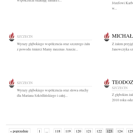
współczucia składają Tamara i...
Józefowi Karb
w...
MICHAŁ
SZCZECIN
Wyrazy głębokiego współczucia oraz szczerego żalu
Z żalem przyj
z powodu śmierci Mamy mecenas Anecie...
Janowczyka sz
TEODOZ
SZCZECIN
SZCZECIN
Wyrazy głębokiego współczucia oraz słowa otuchy
Z głębokim żal
dla Mariana Szkódlińskiego i całej...
2010 roku odes
« poprzednie
1
...
118
119
120
121
122
123
124
125