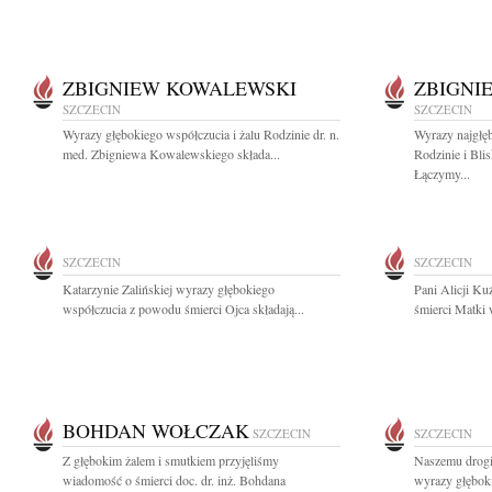
ZBIGNIEW KOWALEWSKI
ZBIGNI
SZCZECIN
SZCZECIN
Wyrazy głębokiego współczucia i żalu Rodzinie dr. n.
Wyrazy najgłęb
med. Zbigniewa Kowalewskiego składa...
Rodzinie i Bl
Łączymy...
SZCZECIN
SZCZECIN
Katarzynie Zalińskiej wyrazy głębokiego
Pani Alicji K
współczucia z powodu śmierci Ojca składają...
śmierci Matki 
BOHDAN WOŁCZAK
SZCZECIN
SZCZECIN
Z głębokim żalem i smutkiem przyjęliśmy
Naszemu drog
wiadomość o śmierci doc. dr. inż. Bohdana
wyrazy głęboki