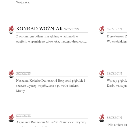
Wołczaka...
KONRAD WOŹNIAK
SZCZECIN
SZCZECIN
Z ogromnym bólem przyjęliśmy wiadomość o
Dyrektorowi 
odejściu wspaniałego człowieka, naszego drogiego...
Wojewódzkiego
SZCZECIN
SZCZECIN
Naszemu Koledze Dariuszowi Borysowi głębokie i
Wyrazy głęboki
szczere wyrazy współczucia z powodu śmierci
Karbowniczyna
Mamy...
SZCZECIN
SZCZECIN
Agnieszce Rodzinom Muliców i Zimnickich wyrazy
"Nie umiera te