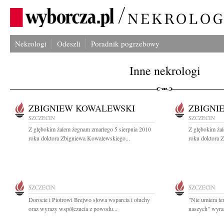
Nekrologi
Odeszli
Poradnik pogrzebowy
Inne nekrologi
ZBIGNIEW KOWALEWSKI
ZBIGNI
SZCZECIN
SZCZECIN
Z głębokim żalem żegnam zmarłego 5 sierpnia 2010
Z głębokim ża
roku doktora Zbigniewa Kowalewskiego...
roku doktora 
SZCZECIN
SZCZECIN
Dorocie i Piotrowi Brejwo słowa wsparcia i otuchy
"Nie umiera te
oraz wyrazy współczucia z powodu...
naszych" wyraz