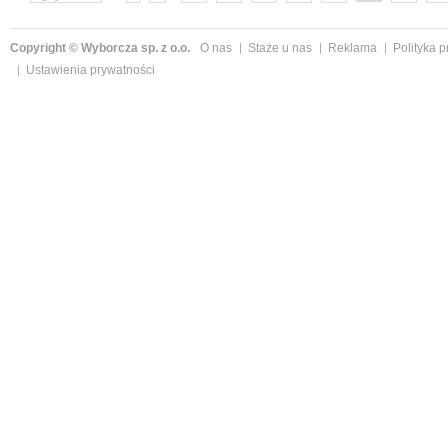
następne »
Copyright © Wyborcza sp. z o.o.
O nas
Staże u nas
Reklama
Polityka 
Ustawienia prywatności