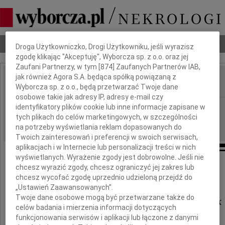
Dbamy o Twoją prywatność
Nekrologi
Odeszli
Poradnik pogrzebowy
Droga Użytkowniczko, Drogi Użytkowniku, jeśli wyrazisz
zgodę klikając "Akceptuję", Wyborcza sp. z o.o. oraz jej
Zaufani Partnerzy, w tym [
874
] Zaufanych Partnerów IAB,
jak również Agora S.A. będąca spółką powiązaną z
Wyborcza sp. z o.o., będą przetwarzać Twoje dane
IMIĘ I NAZWISKO:
osobowe takie jak adresy IP, adresy e-mail czy
Szczecin
identyfikatory plików cookie lub inne informacje zapisane w
REGION:
tych plikach do celów marketingowych, w szczególności
27.08.2010
DATA EMISJI:
na potrzeby wyświetlania reklam dopasowanych do
Twoich zainteresowań i preferencji w swoich serwisach,
aplikacjach i w Internecie lub personalizacji treści w nich
wyświetlanych. Wyrażenie zgody jest dobrowolne. Jeśli nie
chcesz wyrazić zgody, chcesz ograniczyć jej zakres lub
Pani dr.
chcesz wycofać zgodę uprzednio udzieloną przejdź do
„Ustawień Zaawansowanych”.
Twoje dane osobowe mogą być przetwarzane także do
Barbarze Foksie-Wojtaszczyk
celów badania i mierzenia informacji dotyczących
funkcjonowania serwisów i aplikacji lub łączone z danymi
oraz