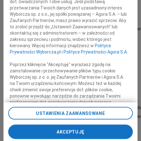
dot. świadczonych Tobie usług. Jeśli podstawą
Jej Rodzinie
przetwarzania Twoich danych jest uzasadniony interes
Wyborcza sp. z o.o., jej spółki powiązanej – Agora S.A. – lub
Zaufanych Partnerów, masz prawo wyrazić sprzeciw. Aby
to zrobić przejdź do „Ustawień Zaawansowanych” lub
wyrazy najgłębszego współczucia z powodu śmier
skontaktuj się z administratorem – w zależności od
zakresu sprzeciwu i podmiotu, wobec którego jest
kierowany. Więcej informacji znajdziesz w
Polityce
Prywatności Wyborcza.pl
i
Polityce Prywatności Agora S.A.
Matki
Poprzez kliknięcie "Akceptuję" wyrażasz zgodę na
zainstalowanie i przechowywanie plików typu cookie
Wyborczej sp. z o. o. jej Zaufanych Partnerów i Agora S.A.
na Twoim urządzeniu końcowym. Możesz też w każdej
składa
chwili zmienić swoje preferencje dot. plików cookie,
ponownie wywołując narzędzie do zarządzania Twoimi
preferencjami dot. przetwarzania danych poprzez
Dyrekcja i Pracownicy Wojewódzkiego Ośrodka Med
odnośnik „Ustawienia prywatności” w stopce serwisu i
USTAWIENIA ZAAWANSOWANE
przechodząc do sekcji „Ustawienia zaawansowane”.
Pracy Zachodniopomorskiego Centrum Leczenia
Zmiana ustawień plików cookie możliwa jest także za
i Profilaktyki w Szczecinie
pomocą ustawień przeglądarki.
AKCEPTUJĘ
My, nasi Zaufani Partnerzy i Agora S.A. możemy