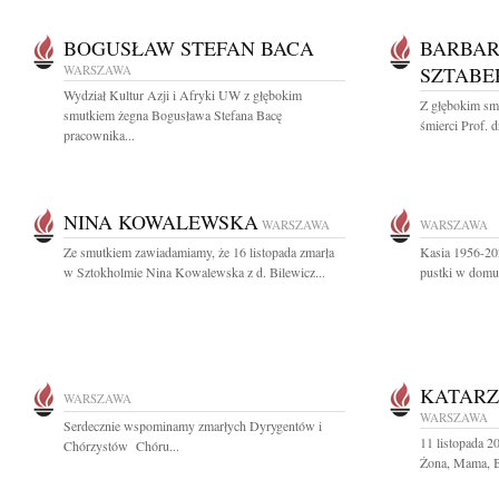
BOGUSŁAW STEFAN BACA
BARBAR
WARSZAWA
SZTABE
Wydział Kultur Azji i Afryki UW z głębokim
Z głębokim sm
smutkiem żegna Bogusława Stefana Bacę
śmierci Prof. d
pracownika...
NINA KOWALEWSKA
WARSZAWA
WARSZAWA
Ze smutkiem zawiadamiamy, że 16 listopada zmarła
Kasia 1956-202
w Sztokholmie Nina Kowalewska z d. Bilewicz...
pustki w dom
KATAR
WARSZAWA
WARSZAWA
Serdecznie wspominamy zmarłych Dyrygentów i
11 listopada 
Chórzystów Chóru...
Żona, Mama, Ba