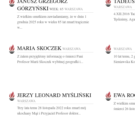
JANUSZ GRZEGORZ
TADEUS
GÓRZYŃSKI
WARSZAWA
WIEK: 85
WARSZAWA
4.XII.2016 Ta
Z wielkim smutkiem zawiadamiamy, że w dniu 1
Tęsknimy, Agat
grudnia 2025 roku w wieku 85 lat zmarł tragicznie
w...
MARIA SKOCZEK
WARSZAWA
WARSZAWA
Z żalem przyjęliśmy informację o śmierci Pani
10 lat temu, 2
Profesor Marii Skoczek wybitnej geografki i...
Sieniawska Koc
JERZY LEONARD MYŚLIŃSKI
EWA RO
WARSZAWA
Z wielkim smu
Trzy lata temu 28 listopada 2022 roku zmarł mój
śmierci 26 lis
ukochany Mąż i Przyjaciel Profesor doktor...