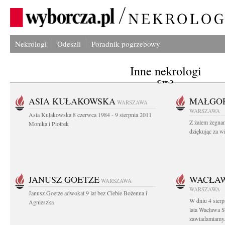
Nekrologi
Odeszli
Poradnik pogrzebowy
Inne nekrologi
ASIA KUŁAKOWSKA
MAŁGOR
WARSZAWA
WARSZAWA
Asia Kułakowska 8 czerwca 1984 - 9 sierpnia 2011
Z żalem żegnam
Monika i Piotrek
dziękując za w
JANUSZ GOETZE
WACŁAW
WARSZAWA
WARSZAWA
Janusz Goetze adwokat 9 lat bez Ciebie Bożenna i
W dniu 4 sier
Agnieszka
lata Wacława 
zawiadamiamy.