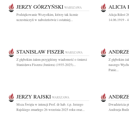
JERZY GÓRZYŃSKI
ALICJA
WARSZAWA
Podziękowanie Wszystkim, którzy tak licznie
Alicja Rdest 2
uczestniczyli w nabożeństwie i ostatniej...
14.06.1919 - 
STANISŁAW FISZER
ANDRZE
WARSZAWA
Z głębokim żalem przyjęliśmy wiadomość o śmierci
Z głębokim ża
Stanisława Fiszera (Juniora) (1935-2025)...
naszego Wych
Panie...
JERZY RAJSKI
ANDRZE
WARSZAWA
Msza Święta w intencji Prof. dr hab. ś.p. Jerzego
Dwadzieścia pi
Rajskiego zmarłego 26 września 2025 roku oraz...
Andrzeja Budz