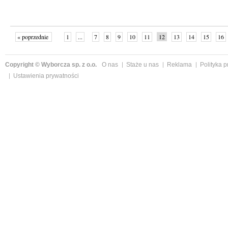
« poprzednie
1
...
7
8
9
10
11
12
13
14
15
16
Copyright © Wyborcza sp. z o.o.
O nas
Staże u nas
Reklama
Polityka 
Ustawienia prywatności