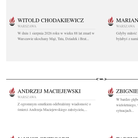
WITOLD CHODAKIEWICZ
MARIA
WARSZAWA
WARSZAWA
W dniu 1 sierpnia 2026 roku w wieku 88 lat zmarł w
Gdyby miłość 
Warszawie ukochany Mąż, Tata, Dziadek i Brat...
byłabyś z nami 
ANDRZEJ MACIEJEWSKI
ZBIGNI
WARSZAWA
W bardzo głę
Z ogromnym smutkiem odebraliśmy wiadomość o
wieloletniego
śmierci Andrzeja Maciejewskiego założyciela,...
sytuacjach...