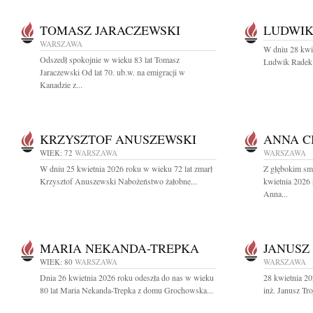
TOMASZ JARACZEWSKI
LUDWIK
WARSZAWA
W dniu 28 kwie
Odszedł spokojnie w wieku 83 lat Tomasz
Ludwik Radek a
Jaraczewski Od lat 70. ub.w. na emigracji w
Kanadzie z...
KRZYSZTOF ANUSZEWSKI
ANNA C
WIEK: 72
WARSZAWA
WARSZAWA
W dniu 25 kwietnia 2026 roku w wieku 72 lat zmarł
Z głębokim sm
Krzysztof Anuszewski Nabożeństwo żałobne...
kwietnia 2026 
Anna...
MARIA NEKANDA-TREPKA
JANUSZ
WIEK: 80
WARSZAWA
WARSZAWA
Dnia 26 kwietnia 2026 roku odeszła do nas w wieku
28 kwietnia 20
80 lat Maria Nekanda-Trepka z domu Grochowska...
inż. Janusz T