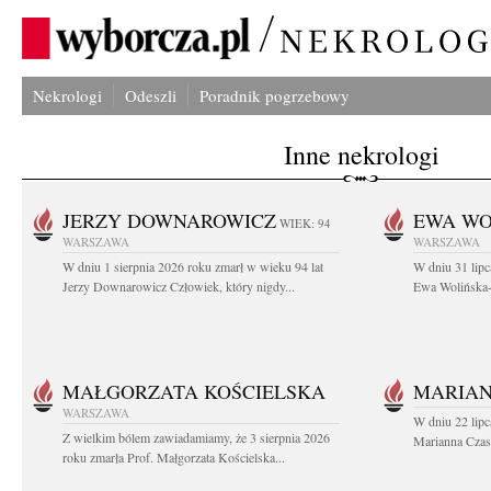
Nekrologi
Odeszli
Poradnik pogrzebowy
Inne nekrologi
JERZY DOWNAROWICZ
EWA WO
WIEK: 94
WARSZAWA
WARSZAWA
W dniu 1 sierpnia 2026 roku zmarł w wieku 94 lat
W dniu 31 lipc
Jerzy Downarowicz Człowiek, który nigdy...
Ewa Wolińska-W
MAŁGORZATA KOŚCIELSKA
MARIAN
WARSZAWA
W dniu 22 lipc
Z wielkim bólem zawiadamiamy, że 3 sierpnia 2026
Marianna Czas
roku zmarła Prof. Małgorzata Kościelska...