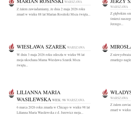
MARIAN ROSIŃSKI
JERZY 
WARSZAWA
WARSZAWA
Z żalem zawiadamiamy, że dnia 2 maja 2026 roku
Z głębokim sm
zmarł w wieku 88 lat Marian Rosiński Msza święta...
śmierci naszeg
Jerzego...
WIESŁAWA SZAREK
MIROSŁ
WARSZAWA
W dniu 3 maja 2026 roku odeszła w wieku 98 lat
Z niewyobraża
moja ukochana Mama Wiesława Szarek Msza
zmarłego nagle
święta...
LILIANNA MARIA
WŁADY
WASILEWSKA
WARSZAWA
WIEK: 98
WARSZAWA
Z żalem zawia
6 marca 2026 roku zmarła w Chicago w wieku 98 lat
zmarł w wieku 
Lilianna Maria Wasilewska z d. Jurewicz moja...