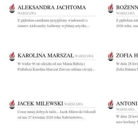
ALEKSANDRA JACHTOMA
BOŻENN
WARSZAWA
WARSZAWA
Z głębokim smutkiem przyjęliśmy wiadomość o
Z głębokim ża
śmierci Aleksandry Jachtomy wybitnej artystki,...
2026 roku, zma
KAROLINA MARSZAŁ
ZOFIA 
WARSZAWA
W wieku 96 lat odeszła od nas Mama Babcia i
W dniu 28 kwie
Prababcia Karolina Marszał Zawsze oddana swojej...
Zofia Halama M
JACEK MILEWSKI
ANTONI
WARSZAWA
WARSZAWA
Coraz mniej dobrych ludzi... Jacek Milewski Odszedł
W dniu 28 kwie
od nas 27 kwietnia 2026 roku Nabożeństwo...
nasz kochany M