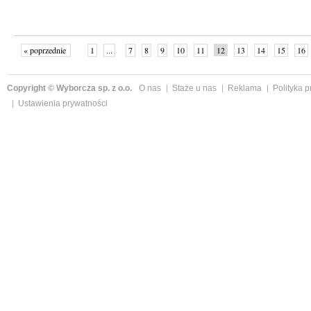
« poprzednie
1
...
7
8
9
10
11
12
13
14
15
16
Copyright © Wyborcza sp. z o.o.
O nas
Staże u nas
Reklama
Polityka 
Ustawienia prywatności