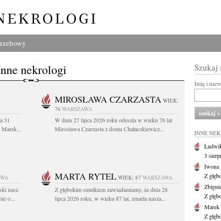
grzebowy
Inne nekrologi
Szukaj
Imię i naz
MIROSŁAWA CZARZASTA
WIEK:
76
WARSZAWA
a 31
W dniu 27 lipca 2026 roku odeszła w wieku 76 lat
. Marek...
Mirosława Czarzasta z domu Chałaczkiewicz...
INNE NE
Ludwik
3 sier
Iwona 
MARTA RYTEL
Z głęb
AWA
WIEK: 87
WARSZAWA
Zbigni
ski nasz
Z głębokim smutkiem zawiadamiamy, że dnia 28
Z głęb
ie o...
lipca 2026 roku, w wieku 87 lat, zmarła nasza...
Marek 
Z głęb