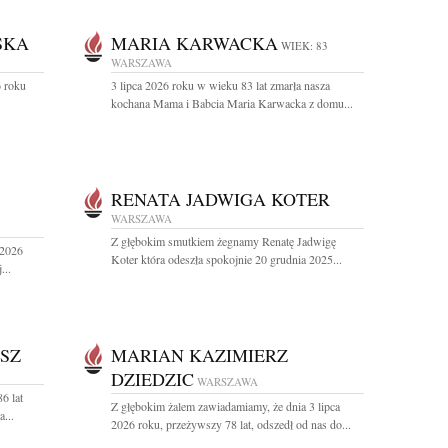
SKA
MARIA KARWACKA
WIEK: 83
WARSZAWA
 roku
3 lipca 2026 roku w wieku 83 lat zmarła nasza
kochana Mama i Babcia Maria Karwacka z domu...
RENATA JADWIGA KOTER
WARSZAWA
Z głębokim smutkiem żegnamy Renatę Jadwigę
 2026
Koter która odeszła spokojnie 20 grudnia 2025...
...
SZ
MARIAN KAZIMIERZ
DZIEDZIC
WARSZAWA
6 lat
Z głębokim żalem zawiadamiamy, że dnia 3 lipca
...
2026 roku, przeżywszy 78 lat, odszedł od nas do...