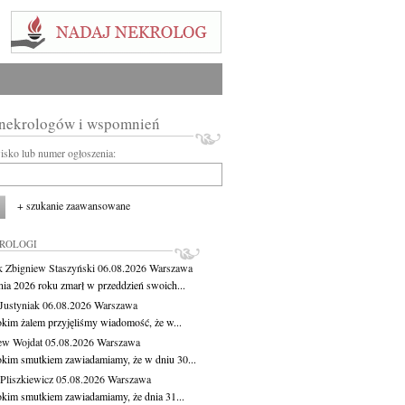
 nekrologów i wspomnień
wisko lub numer ogłoszenia:
+ szukanie zaawansowane
KROLOGI
 Zbigniew Staszyński
06.08.2026
Warszawa
pnia 2026 roku zmarł w przeddzień swoich...
Justyniak
06.08.2026
Warszawa
okim żalem przyjęliśmy wiadomość, że w...
ew Wojdat
05.08.2026
Warszawa
okim smutkiem zawiadamiamy, że w dniu 30...
Pliszkiewicz
05.08.2026
Warszawa
okim smutkiem zawiadamiamy, że dnia 31...