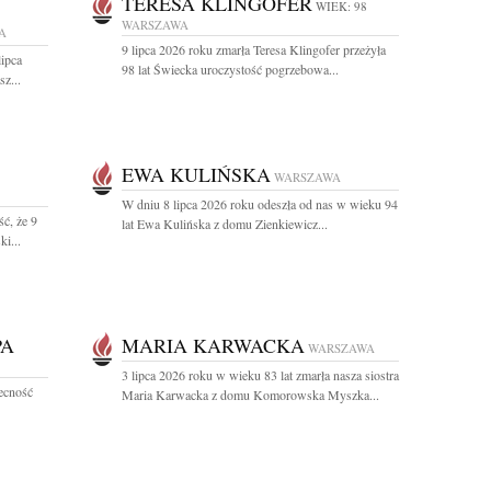
TERESA KLINGOFER
WIEK: 98
WARSZAWA
A
9 lipca 2026 roku zmarła Teresa Klingofer przeżyła
lipca
98 lat Świecka uroczystość pogrzebowa...
z...
EWA KULIŃSKA
WARSZAWA
W dniu 8 lipca 2026 roku odeszła od nas w wieku 94
ć, że 9
lat Ewa Kulińska z domu Zienkiewicz...
i...
PA
MARIA KARWACKA
WARSZAWA
3 lipca 2026 roku w wieku 83 lat zmarła nasza siostra
becność
Maria Karwacka z domu Komorowska Myszka...