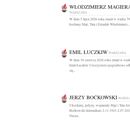
WŁODZIMIERZ MAGIER
WARSZAWA
W dniu 5 lipca 2026 roku zmarł w wieku 79 
kochany Mąż, Tata i Dziadek Włodzimierz...
EMIL ŁUCZKIW
WARSZAWA
W dniu 30 czerwca 2026 roku zmarł w wiek
Emil Łuczkiw Uroczystości pogrzebowe od
się...
JERZY BOĆKOWSKI
WARSZ
Ukochany, jedyny, wspaniały Mąż i Tata Je
Boćkowski dziennikarz 2.11.1943-2.07.202
Nasza...