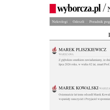
Nekrologi
Odeszli
Poradnik po
MAREK PLISZKIEWICZ
WARSZAWA
Z głębokim smutkiem zawiadamiamy, że dni
lipca 2026 roku, w wieku 82 lat, zmarł Prof
MAREK KOWALSKI
WARSZ
Osiemnaście lat temu odszedł Marek Kowal
wspaniały nauczyciel i Przyjaciel wspomnien