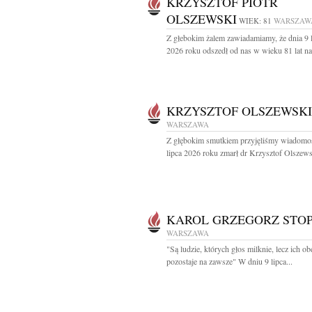
KRZYSZTOF PIOTR
OLSZEWSKI
WIEK: 81
WARSZAW
Z głebokim żalem zawiadamiamy, że dnia 9 
2026 roku odszedł od nas w wieku 81 lat nas
KRZYSZTOF OLSZEWSKI
WARSZAWA
Z głębokim smutkiem przyjęliśmy wiadomoś
lipca 2026 roku zmarł dr Krzysztof Olszewsk
KAROL GRZEGORZ STO
WARSZAWA
"Są ludzie, których głos milknie, lecz ich o
pozostaje na zawsze" W dniu 9 lipca...