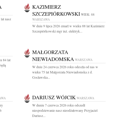
A
KAZIMIERZ
SZCZEPIÓRKOWSKI
WIEK: 88
lat nasz
WARSZAWA
W dniu 9 lipca 2026 zmarł w wieku 88 lat Kazimierz
Szczepiórkowski mgr inż. elektryk...
MAŁGORZATA
NIEWIADOMSKA
u 84 lat
WARSZAWA
będą
W dniu 24 czerwca 2026 roku odeszła od nas w
wieku 75 lat Małgorzata Niewiadomska z d.
Gocławska...
DARIUSZ WÓJCIK
AWA
WARSZAWA
rzy
W dnniu 7 czerwca 2026 roku odszedł
6
niespodziewanie nasz nieodżałowany Przyjaciel
Dariusz...