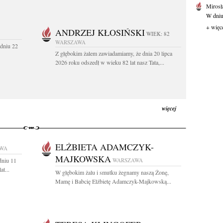
Mirosł
W dniu
+ więc
ANDRZEJ KŁOSIŃSKI
WIEK: 82
WARSZAWA
dniu 22
Z głębokim żalem zawiadamiamy, że dnia 20 lipca
2026 roku odszedł w wieku 82 lat nasz Tata,...
więcej
ELŻBIETA ADAMCZYK-
WA
MAJKOWSKA
dniu 11
WARSZAWA
t...
W głębokim żalu i smutku żegnamy naszą Żonę,
Mamę i Babcię Elżbietę Adamczyk-Majkowską...