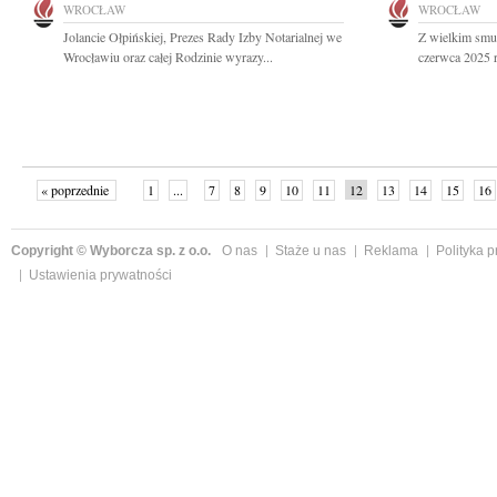
WROCŁAW
WROCŁAW
Jolancie Ołpińskiej, Prezes Rady Izby Notarialnej we
Z wielkim smu
Wrocławiu oraz całej Rodzinie wyrazy...
czerwca 2025 r.
« poprzednie
1
...
7
8
9
10
11
12
13
14
15
16
Copyright © Wyborcza sp. z o.o.
O nas
Staże u nas
Reklama
Polityka 
Ustawienia prywatności