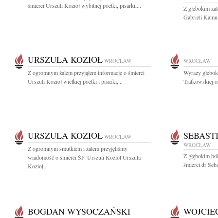
śmierci Urszuli Kozioł wybitnej poetki, pisarki,...
Z głębokim ża
Gabrieli Kamus
URSZULA KOZIOŁ
WROCŁAW
WROCŁAW
Z ogromnym żalem przyjąłem informację o śmierci
Wyrazy głęboki
Urszuli Kozioł wielkiej poetki i pisarki,...
Tratkowskiej or
URSZULA KOZIOŁ
SEBAST
WROCŁAW
WROCŁAW
Z ogromnym smutkiem i żalem przyjęliśmy
Z głębokim bó
wiadomość o śmierci ŚP. Urszuli Kozioł Urszula
śmierci dr Seb
Kozioł...
BOGDAN WYSOCZAŃSKI
WOJCIE