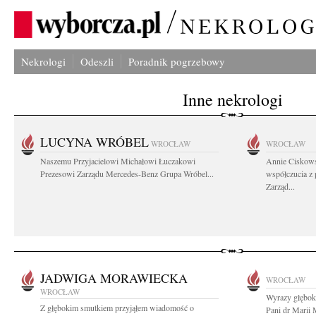
Nekrologi
Odeszli
Poradnik pogrzebowy
Inne nekrologi
LUCYNA WRÓBEL
WROCŁAW
WROCŁAW
Naszemu Przyjacielowi Michałowi Łuczakowi
Annie Ciskows
Prezesowi Zarządu Mercedes-Benz Grupa Wróbel...
współczucia z
Zarząd...
JADWIGA MORAWIECKA
WROCŁAW
WROCŁAW
Wyrazy głęboki
Z głębokim smutkiem przyjąłem wiadomość o
Pani dr Marii 