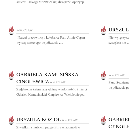
śmierci Jadwigi Morawieckiej działaczki opozycji...
URSZUL
WROCŁAW
Naszej pracownicy i koleżance Pani Annie Cygan
Nie wyręczysz 
wyrazy szczerego współczucia z...
szczęścia nie 
GABRIELA KAMUSIŃSKA-
WROCŁAW
CINGLEWICZ
WROCŁAW
Panu Sędziem
współczucia po
Z głębokim żalem przyjęliśmy wiadomość o śmierci
Gabrieli Kamusińskiej-Cinglewicz Wieloletniego...
URSZULA KOZIOŁ
GABRIE
WROCŁAW
CYNGL
Z wielkim smutkiem przyjęliśmy wiadomość o