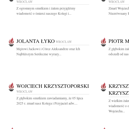
WROCŁAW
WROCŁAW
Z ogromnym smutkiem i żalem przyjęliśmy
Zmarł Wojciec
wiadomość o śmierci naszego Kolegi i...
Niezrównany P
JOLANTA ŁYKO
PIOTR 
WROCŁAW
Mężowi Jackowi i Córce Aleksandrze oraz Ich
Z głębokim żal
Najbliższym Serdeczne wyrazy...
odszedł od nas
WOJCIECH KRZYSZTOPORSKI
KRZYSZ
WROCŁAW
KRZYSZ
Z głębokim smutkiem zawiadamiamy, że 05 lipca
Z wielkim żale
2025 r. zmarł nasz Kolega i Przyjaciel adw....
wiadomość o od
Wojciecha...