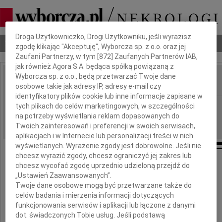
Dbamy o Twoją prywatność
Droga Użytkowniczko, Drogi Użytkowniku, jeśli wyrazisz
Nekrologi
Odeszli
Poradnik pogrzebowy
zgodę klikając "Akceptuję", Wyborcza sp. z o.o. oraz jej
Zaufani Partnerzy, w tym [
872
] Zaufanych Partnerów IAB,
jak również Agora S.A. będąca spółką powiązaną z
Wyborcza sp. z o.o., będą przetwarzać Twoje dane
osobowe takie jak adresy IP, adresy e-mail czy
IMIĘ I NAZWISKO:
identyfikatory plików cookie lub inne informacje zapisane w
Wrocław
tych plikach do celów marketingowych, w szczególności
REGION:
na potrzeby wyświetlania reklam dopasowanych do
06.10.2025
DATA EMISJI:
Twoich zainteresowań i preferencji w swoich serwisach,
aplikacjach i w Internecie lub personalizacji treści w nich
wyświetlanych. Wyrażenie zgody jest dobrowolne. Jeśli nie
chcesz wyrazić zgody, chcesz ograniczyć jej zakres lub
chcesz wycofać zgodę uprzednio udzieloną przejdź do
Panu
„Ustawień Zaawansowanych”.
Twoje dane osobowe mogą być przetwarzane także do
celów badania i mierzenia informacji dotyczących
Michałowi Kozakowi
funkcjonowania serwisów i aplikacji lub łączone z danymi
dot. świadczonych Tobie usług. Jeśli podstawą