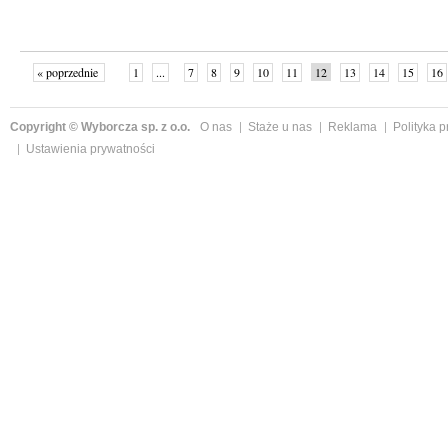
« poprzednie
1
...
7
8
9
10
11
12
13
14
15
16
Copyright © Wyborcza sp. z o.o.
O nas
Staże u nas
Reklama
Polityka 
Ustawienia prywatności