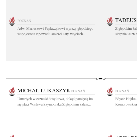
TADEUS
POZNAŃ
Adw. Mariuszowi Paplaczykowi wyrazy głębokiego
Z głębokim ża
współczucia z powodu śmierci Taty Wojciech...
sierpnia 2026 r
MICHAŁ ŁUKASZYK
POZNAŃ
POZNAŃ
Umarłych wieczność dotąd trwa, dokąd pamięcią im
Edycie Hajtka
się płaci Wisława Szymborska Z głębokim żalem...
Komorowskiemu