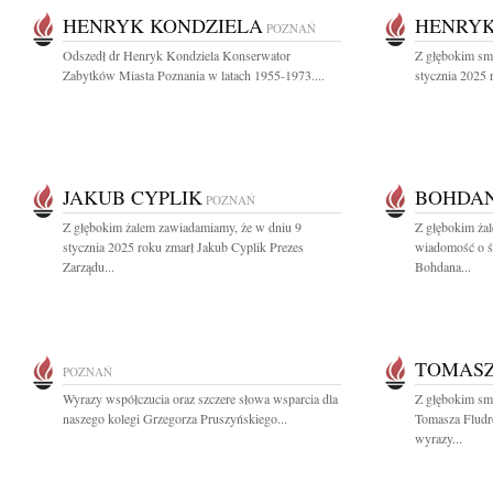
HENRYK KONDZIELA
HENRYK
POZNAŃ
Odszedł dr Henryk Kondziela Konserwator
Z głębokim sm
Zabytków Miasta Poznania w latach 1955-1973....
stycznia 2025 
JAKUB CYPLIK
BOHDAN
POZNAŃ
Z głębokim żalem zawiadamiamy, że w dniu 9
Z głębokim żal
stycznia 2025 roku zmarł Jakub Cyplik Prezes
wiadomość o śm
Zarządu...
Bohdana...
TOMASZ
POZNAŃ
Wyrazy współczucia oraz szczere słowa wsparcia dla
Z głębokim sm
naszego kolegi Grzegorza Pruszyńskiego...
Tomasza Fludr
wyrazy...