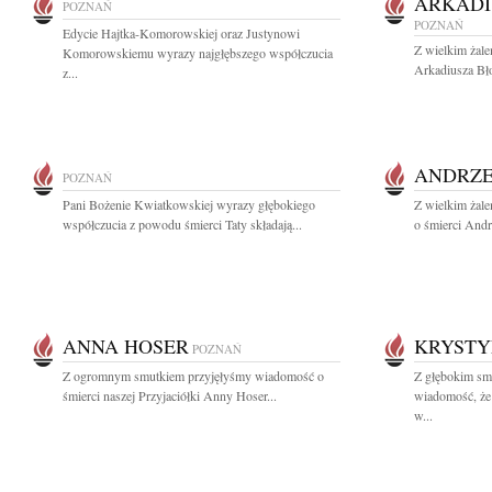
ARKADI
POZNAŃ
POZNAŃ
Edycie Hajtka-Komorowskiej oraz Justynowi
Z wielkim żal
Komorowskiemu wyrazy najgłębszego współczucia
Arkadiusza Bł
z...
ANDRZE
POZNAŃ
Pani Bożenie Kwiatkowskiej wyrazy głębokiego
Z wielkim żal
współczucia z powodu śmierci Taty składają...
o śmierci Andr
ANNA HOSER
KRYSTY
POZNAŃ
Z ogromnym smutkiem przyjęłyśmy wiadomość o
Z głębokim smu
śmierci naszej Przyjaciółki Anny Hoser...
wiadomość, że 
w...