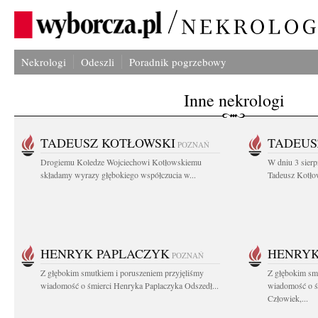
Nekrologi
Odeszli
Poradnik pogrzebowy
Inne nekrologi
TADEUSZ KOTŁOWSKI
TADEUS
POZNAŃ
Drogiemu Koledze Wojciechowi Kotłowskiemu
W dniu 3 sierp
składamy wyrazy głębokiego współczucia w...
Tadeusz Kotłow
HENRYK PAPLACZYK
HENRYK
POZNAŃ
Z głębokim smutkiem i poruszeniem przyjęliśmy
Z głębokim smu
wiadomość o śmierci Henryka Paplaczyka Odszedł...
wiadomość o ś
Człowiek,...