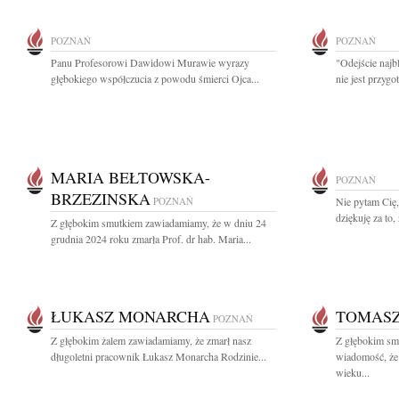
POZNAŃ
POZNAŃ
Panu Profesorowi Dawidowi Murawie wyrazy
"Odejście najbl
głębokiego współczucia z powodu śmierci Ojca...
nie jest przyg
MARIA BEŁTOWSKA-
POZNAŃ
BRZEZINSKA
POZNAŃ
Nie pytam Cię,
dziękuję za to
Z głębokim smutkiem zawiadamiamy, że w dniu 24
grudnia 2024 roku zmarła Prof. dr hab. Maria...
ŁUKASZ MONARCHA
TOMASZ
POZNAŃ
Z głębokim żalem zawiadamiamy, że zmarł nasz
Z głębokim smu
długoletni pracownik Łukasz Monarcha Rodzinie...
wiadomość, że
wieku...