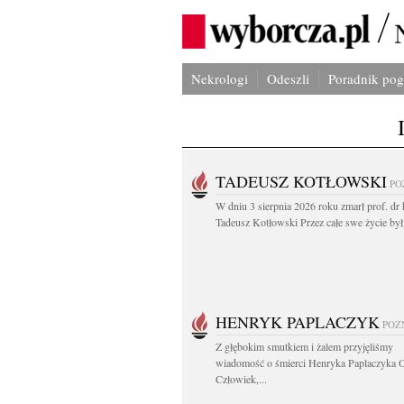
Nekrologi
Odeszli
Poradnik po
TADEUSZ KOTŁOWSKI
PO
W dniu 3 sierpnia 2026 roku zmarł prof. dr 
Tadeusz Kotłowski Przez całe swe życie był.
HENRYK PAPLACZYK
POZ
Z głębokim smutkiem i żalem przyjęliśmy
wiadomość o śmierci Henryka Paplaczyka 
Człowiek,...