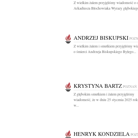
Z wielkim żalem przyjęliśmy wiadomość o o
Arkadiusza Błochowiaka Wyrazy głębokiego
ANDRZEJ BISKUPSKI
POZ
Z wielkim żalem i smutkiem przyjęliśmy w
o śmierci Andrzeja Biskupskiego Byłego...
KRYSTYNA BARTZ
POZNAŃ
Z głębokim smutkiem i żalem przyjęliśmy
wiadomość, że w dniu 25 stycznia 2025 rok
w...
HENRYK KONDZIELA
POZ