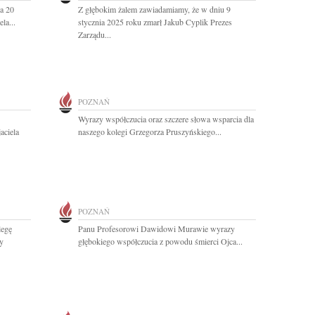
a 20
Z głębokim żalem zawiadamiamy, że w dniu 9
la...
stycznia 2025 roku zmarł Jakub Cyplik Prezes
Zarządu...
POZNAŃ
Wyrazy współczucia oraz szczere słowa wsparcia dla
aciela
naszego kolegi Grzegorza Pruszyńskiego...
POZNAŃ
legę
Panu Profesorowi Dawidowi Murawie wyrazy
y
głębokiego współczucia z powodu śmierci Ojca...