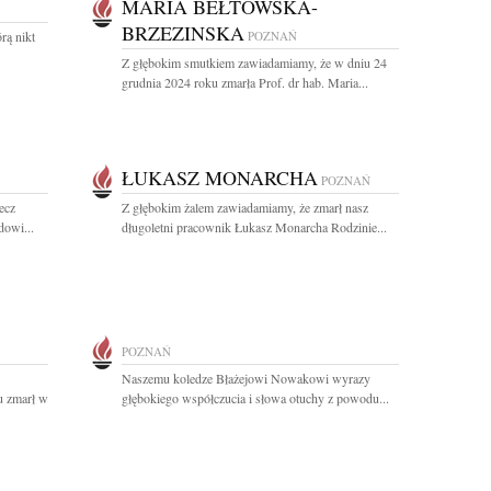
MARIA BEŁTOWSKA-
BRZEZINSKA
rą nikt
POZNAŃ
Z głębokim smutkiem zawiadamiamy, że w dniu 24
grudnia 2024 roku zmarła Prof. dr hab. Maria...
ŁUKASZ MONARCHA
POZNAŃ
ecz
Z głębokim żalem zawiadamiamy, że zmarł nasz
dowi...
długoletni pracownik Łukasz Monarcha Rodzinie...
POZNAŃ
Naszemu koledze Błażejowi Nowakowi wyrazy
u zmarł w
głębokiego współczucia i słowa otuchy z powodu...