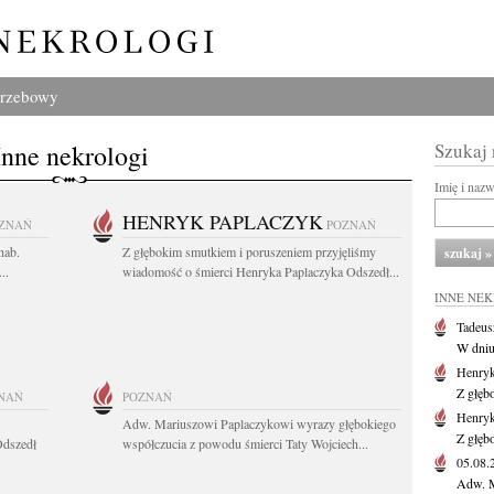
grzebowy
Inne nekrologi
Szukaj
Imię i naz
HENRYK PAPLACZYK
ZNAŃ
POZNAŃ
hab.
Z głębokim smutkiem i poruszeniem przyjęliśmy
..
wiadomość o śmierci Henryka Paplaczyka Odszedł...
INNE NE
Tadeus
W dniu 
Henryk
Z głęb
NAŃ
POZNAŃ
Henryk
Adw. Mariuszowi Paplaczykowi wyrazy głębokiego
Z głęb
Odszedł
współczucia z powodu śmierci Taty Wojciech...
05.08
Adw. M