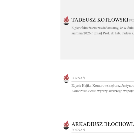
TADEUSZ KOTŁOWSKI
PO
Z głębokim żalem zawiadamiamy, że w dniu
sierpnia 2026 r. zmarł Prof. dr hab. Tadeusz.
POZNAŃ
Edycie Hajtka-Komorowskiej oraz Justyno
Komorowskiemu wyrazy szczerego współczu
ARKADIUSZ BŁOCHOWI
POZNAŃ