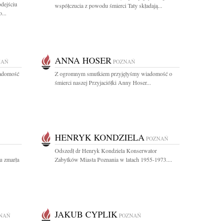
dejściu
współczucia z powodu śmierci Taty składają...
...
ANNA HOSER
NAŃ
POZNAŃ
iadomość
Z ogromnym smutkiem przyjęłyśmy wiadomość o
śmierci naszej Przyjaciółki Anny Hoser...
HENRYK KONDZIELA
POZNAŃ
Odszedł dr Henryk Kondziela Konserwator
u zmarła
Zabytków Miasta Poznania w latach 1955-1973....
JAKUB CYPLIK
NAŃ
POZNAŃ