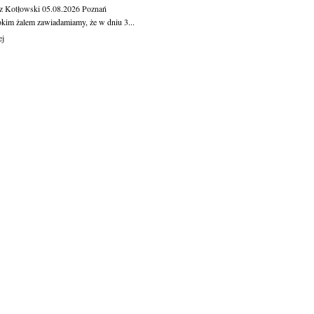
z Kotłowski
05.08.2026
Poznań
okim żalem zawiadamiamy, że w dniu 3...
ej