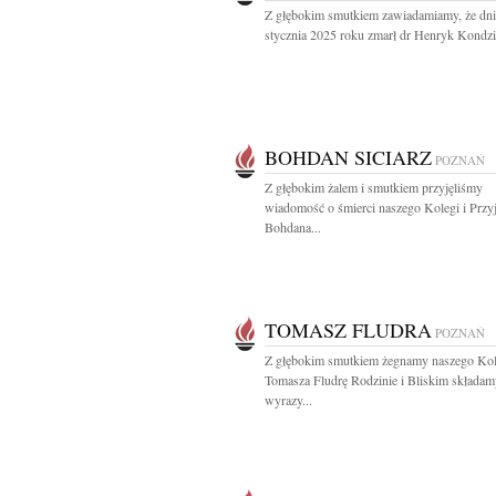
Z głębokim smutkiem zawiadamiamy, że dni
stycznia 2025 roku zmarł dr Henryk Kondzie
BOHDAN SICIARZ
POZNAŃ
Z głębokim żalem i smutkiem przyjęliśmy
wiadomość o śmierci naszego Kolegi i Przyj
Bohdana...
TOMASZ FLUDRA
POZNAŃ
Z głębokim smutkiem żegnamy naszego Ko
Tomasza Fludrę Rodzinie i Bliskim składam
wyrazy...