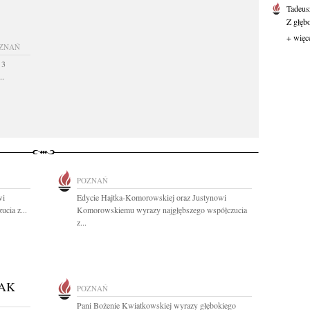
Tadeus
Z głęb
+ więc
ZNAŃ
 3
..
POZNAŃ
wi
Edycie Hajtka-Komorowskiej oraz Justynowi
cia z...
Komorowskiemu wyrazy najgłębszego współczucia
z...
AK
POZNAŃ
Pani Bożenie Kwiatkowskiej wyrazy głębokiego