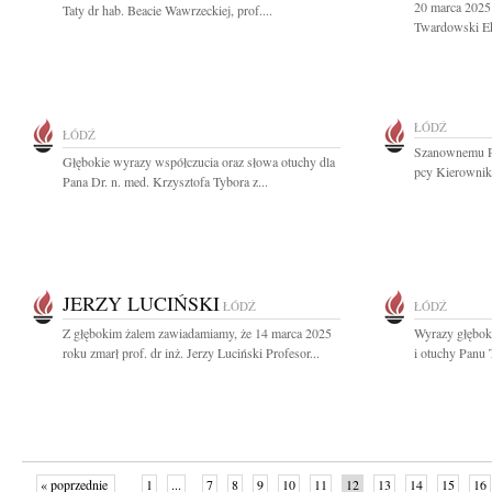
20 marca 2025
Taty dr hab. Beacie Wawrzeckiej, prof....
Twardowski Ek
ŁÓDŹ
ŁÓDŹ
Szanownemu Pa
Głębokie wyrazy współczucia oraz słowa otuchy dla
pcy Kierownika
Pana Dr. n. med. Krzysztofa Tybora z...
JERZY LUCIŃSKI
ŁÓDŹ
ŁÓDŹ
Z głębokim żalem zawiadamiamy, że 14 marca 2025
Wyrazy głębok
roku zmarł prof. dr inż. Jerzy Luciński Profesor...
i otuchy Panu
« poprzednie
1
...
7
8
9
10
11
12
13
14
15
16