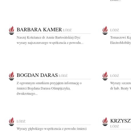
BARBARA KAMER
ŁÓDŹ
ŁÓDŹ
Naszej Koleżance dr Annie Bartosińskiej-Dyc
Tomaszowi Kęd
wyrazy najszczerszego współczucia z powodu...
ElectroMoblity
BOGDAN DARAS
ŁÓDŹ
ŁÓDŹ
Z ogromnym smutkiem przyjąłem informację o
Wyrazy szczere
śmierci Bogdana Darasa Olimpijczyka,
dr hab. Beaty W
dwukrotnego...
KRZYSZ
ŁÓDŹ
ŁÓDŹ
Wyrazy głębokiego współczucia z powodu śmierci