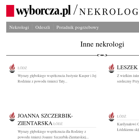
Nekrologi
Odeszli
Poradnik pogrzebowy
Inne nekrologi
LESZEK
ŁÓDŹ
Wyrazy głębokiego współczucia Justynie Kasper i Jej
Z wielkim żal
Rodzinie z powodu śmierci Taty...
serdeczny Przy
JOANNA SZCZERBIK-
ŁÓDŹ
ZIENTARSKA
ŁÓDŹ
Kardynałowi G
Łódzkiemu skł
Wyrazy głębokiego współczucia dla Rodziny z
powodu śmierci Joanny Szczerbik-Zientarskiej...