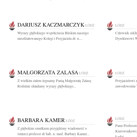
DARIUSZ KACZMARCZYK
ŁÓDŹ
ŁÓDŹ
Wyrazy głębokiego współczucia Bliskim naszego
Człowiek odch
nieodżałowanego Kolegi i Przyjaciela dr. n....
Dyrektorowi W
MAŁGORZATA ZALASA
ŁÓDŹ
ŁÓDŹ
Z wielkim żalem żegnamy Panią Małgorzatę Zalasę
Przyjacielowi 
Rodzinie składamy wyrazy głębokiego...
zawodowemu T
BARBARA KAMER
ŁÓDŹ
ŁÓDŹ
Panu Profesor
Z głębokim smutkiem przyjęliśmy wiadomość o
Kierownikowi 
śmierci profesor dr hab. n. med. Barbary Kamer...
Łodzi...