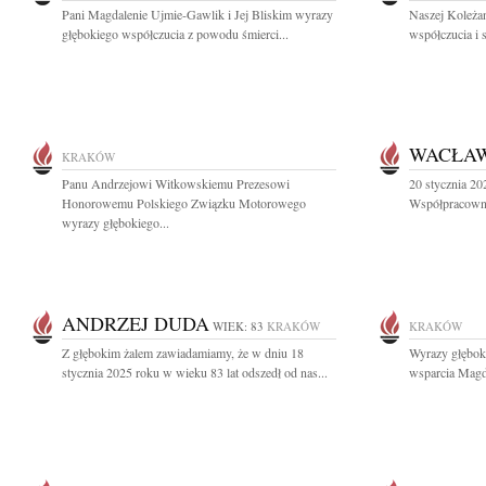
Pani Magdalenie Ujmie-Gawlik i Jej Bliskim wyrazy
Naszej Koleża
głębokiego współczucia z powodu śmierci...
współczucia i 
WACŁAW
KRAKÓW
Panu Andrzejowi Witkowskiemu Prezesowi
20 stycznia 20
Honorowemu Polskiego Związku Motorowego
Współpracowni
wyrazy głębokiego...
ANDRZEJ DUDA
WIEK: 83
KRAKÓW
KRAKÓW
Z głębokim żalem zawiadamiamy, że w dniu 18
Wyrazy głęboki
stycznia 2025 roku w wieku 83 lat odszedł od nas...
wsparcia Magd