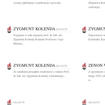
wyrazy głębokiego współczucia z powodu...
Zbigniewa Kol
cenionego...
ZYGMUNT KOLENDA
ZYGMU
KRAKÓW
Pogrążeni w żalu żegnamy prof. dr. hab. inż.
Najszczersze w
Zygmunta Kolendę Rodzinie Profesora i Jego
Koleżanki, Kas
Bliskim...
ZYGMUNT KOLENDA
ZENON 
KRAKÓW
Ze smutkiem przyjąłem wiadomość o śmierci Prof.
Z ogromnym sm
dr. hab. inż. Zygmunta Kolendy wieloletniego...
lutego 2025 ro
w...
KRAKÓW
KRAKÓW