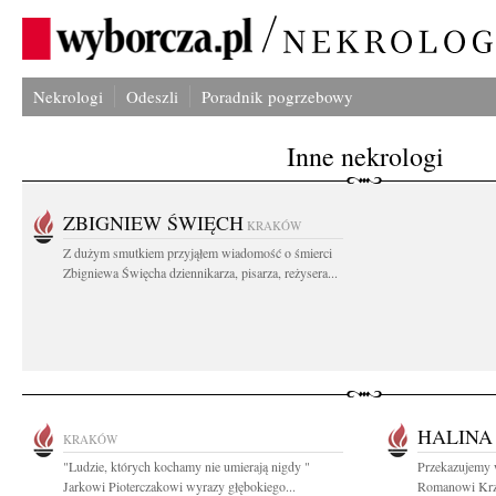
Nekrologi
Odeszli
Poradnik pogrzebowy
Inne nekrologi
ZBIGNIEW ŚWIĘCH
KRAKÓW
Z dużym smutkiem przyjąłem wiadomość o śmierci
Zbigniewa Święcha dziennikarza, pisarza, reżysera...
HALINA
KRAKÓW
"Ludzie, których kochamy nie umierają nigdy "
Przekazujemy 
Jarkowi Pioterczakowi wyrazy głębokiego...
Romanowi Krzy