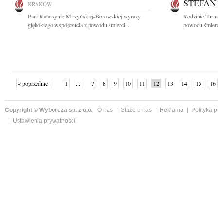
STEFAN
KRAKÓW
Pani Katarzynie Mirzyńskiej-Borowskiej wyrazy
Rodzinie Turn
głębokiego współczucia z powodu śmierci...
powodu śmierci
« poprzednie
1
...
7
8
9
10
11
12
13
14
15
16
Copyright © Wyborcza sp. z o.o.
O nas
Staże u nas
Reklama
Polityka 
Ustawienia prywatności