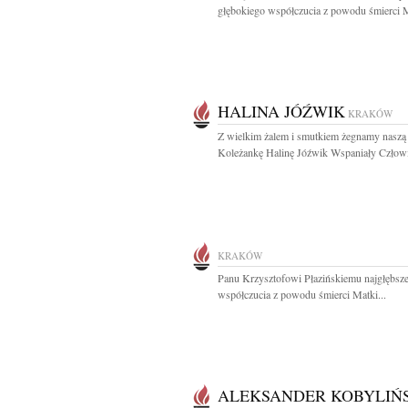
głębokiego współczucia z powodu śmierci 
HALINA JÓŹWIK
KRAKÓW
Z wielkim żalem i smutkiem żegnamy naszą
Koleżankę Halinę Jóźwik Wspaniały Człowie
KRAKÓW
Panu Krzysztofowi Płazińskiemu najgłębsz
współczucia z powodu śmierci Matki...
ALEKSANDER KOBYLIŃ