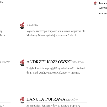
m...
Joanna
Z głęb
+ więc
KRAKÓW
zy
Wyrazy szczerego współczucia i słowa wsparcia dla
ęża...
Marianny Niemczyńskiej z powodu śmierci...
ANDRZEJ KOZŁOWSKI
RAKÓW
KRAKÓW
Z głębokim żalem przyjęliśmy wiadomość o śmierci
dr. n. med. Andrzeja Kozłowskiego W imieniu...
DANUTA POPRAWA
KRAKÓW
razy
Ze smutkiem żegnamy doc. dr Danutę Poprawę