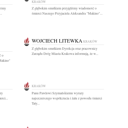
KRAKÓW
liśmy
Z głębokim smutkiem przyjęliśmy wiadomość o
..
śmierci Naszego Przyjaciela Aleksandra "Makino"...
WOJCIECH LITEWKA
KRAKÓW
Z głębokim smutkiem Dyrekcja oraz pracownicy
Zarządu Dróg Miasta Krakowa informują, że w...
ć o
Makino"
KRAKÓW
zy
Panu Pawłowi Szymańskiemu wyrazy
rci...
najszczerszego współczucia i żalu z powodu śmierci
Taty...