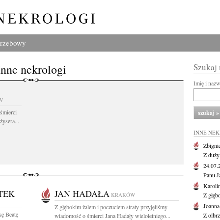
grzebowy
Inne nekrologi
Szukaj
Imię i naz
W
śmierci
żysera...
INNE NE
Zbigni
Z duży
24.07
Panu J
Karoli
TEK
JAN HADAŁA
KRAKÓW
Z głęb
Joanna
Z głębokim żalem i poczuciem straty przyjęliśmy
kę Beatę
Z olbr
wiadomość o śmierci Jana Hadały wieloletniego...