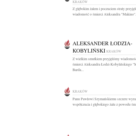
KRAKÓW
Z głębokim żalem i poczuciem straty przyję
wiadomość o śmierci Aleksandra "Makino".
ALEKSANDER ŁODZIA-
KOBYLIŃSKI
KRAKÓW
Z wielkim smutkiem przyjęliśmy wiadomoś
śmierci Aleksandra Łodzi-Kobylińskiego "
Barda...
KRAKÓW
Panu Pawłowi Szymańskiemu szczere wyra
współczucia i głębokiego żalu z powodu śmie