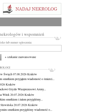
 nekrologów i wspomnień
wisko lub numer ogłoszenia:
+ szukanie zaawansowane
KROLOGI
ew Święch
07.08.2026
Kraków
m smutkiem przyjąłem wiadomość o śmierci...
.2026
Kraków
ackowi Gryzło Wiceprezesowi Areny...
na Witek
20.07.2026
Kraków
okim smutkiem i żalem przyjęliśmy...
 Słowińska
20.07.2026
Kraków
zymim smutkiem przyjęliśmy wiadomość o...