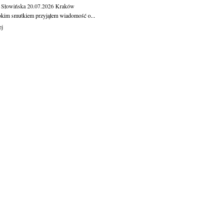
 Słowińska
20.07.2026
Kraków
okim smutkiem przyjąłem wiadomość o...
ej