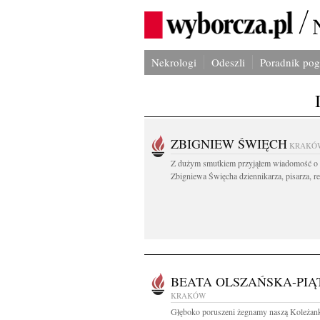
Nekrologi
Odeszli
Poradnik po
ZBIGNIEW ŚWIĘCH
KRAKÓ
Z dużym smutkiem przyjąłem wiadomość o 
Zbigniewa Święcha dziennikarza, pisarza, re
BEATA OLSZAŃSKA-PIĄ
KRAKÓW
Głęboko poruszeni żegnamy naszą Koleżan