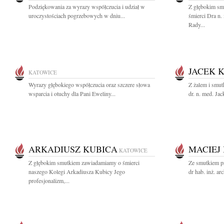
Podziękowania za wyrazy współczucia i udział w
Z głębokim sm
uroczystościach pogrzebowych w dniu...
śmierci Dra n.
Rady...
JACEK 
KATOWICE
Wyrazy głębokiego współczucia oraz szczere słowa
Z żalem i smut
wsparcia i otuchy dla Pani Eweliny...
dr. n. med. Ja
ARKADIUSZ KUBICA
MACIEJ
KATOWICE
Z głębokim smutkiem zawiadamiamy o śmierci
Ze smutkiem p
naszego Kolegi Arkadiusza Kubicy Jego
dr hab. inż. ar
profesjonalizm,...