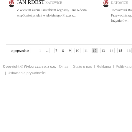
JAN RDEST
KATOWICE
KATOWICE
Z wielkim żalem i smutkiem żegnamy Jana Rdesta
Tomaszowi Ra
współzałożyciela i wieloletniego Prezesa...
Przewodnicząc
Inżynierów...
« poprzednie
1
...
7
8
9
10
11
12
13
14
15
16
Copyright © Wyborcza sp. z o.o.
O nas
Staże u nas
Reklama
Polityka 
Ustawienia prywatności