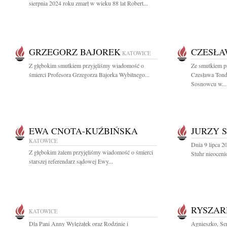
sierpnia 2024 roku zmarł w wieku 88 lat Robert...
GRZEGORZ BAJOREK
CZESŁA
KATOWICE
Z głębokim smutkiem przyjęliśmy wiadomość o
Ze smutkiem p
śmierci Profesora Grzegorza Bajorka Wybitnego...
Czesława Tond
Sosnowcu w...
EWA CNOTA-KUŹBIŃSKA
JURZY 
KATOWICE
Dnia 9 lipca 2
Z głębokim żalem przyjęliśmy wiadomość o śmierci
Stuhr nieoceni
starszej referendarz sądowej Ewy...
RYSZAR
KATOWICE
Dla Pani Anny Wylężałek oraz Rodzinie i
Agnieszko, Se