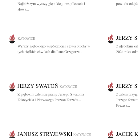
Najbliższym wyrazy głębokiego współczucia i
powodu odejści
słowa...
JERZY 
KATOWICE
Wyrazy głębokiego współczucia i słowa otuchy w
Z głębokim żal
tych ciężkich chwilach dla Pana Grzegorza...
2024 roku odsz
JERZY SWATOŃ
JERZY 
KATOWICE
Z głębokim żalem żegnamy Jerzego Swatonia
Z żalem przyj
Założyciela i Pierwszego Prezesa Zarządu...
Jerzego Swaton
Prezesa...
JANUSZ STRYJEWSKI
JACEK 
KATOWICE