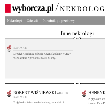
Nekrologi
Odeszli
Poradnik pogrzebowy
Inne nekrologi
KATOWICE
Drogiej Koleżance Sabinie Kacan składamy wyrazy
współczucia z powodu śmierci Mamy...
ROBERT WIŚNIEWSKI
HENRYK
WIEK: 88
KATOWICE
Z głębokim sm
Z głębokim żalem zawiadamiamy, że w dniu 1
śmierci Pana 