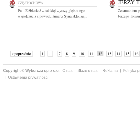
JERZY 
CZĘSTOCHOWA
Pani Elżbiecie Świtalskiej wyrazy głębokiego
Ze smutkiem p
współczucia z powodu śmierci Syna składają...
Jerzego Tomziń
« poprzednie
1
...
7
8
9
10
11
12
13
14
15
16
Copyright © Wyborcza sp. z o.o.
O nas
Staże u nas
Reklama
Polityka 
Ustawienia prywatności