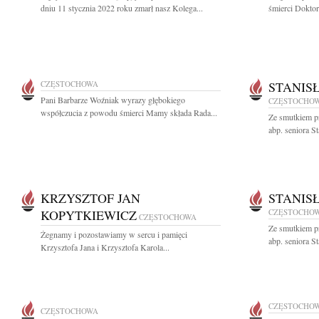
dniu 11 stycznia 2022 roku zmarł nasz Kolega...
śmierci Doktor
CZĘSTOCHOWA
STANIS
Pani Barbarze Woźniak wyrazy głębokiego
CZĘSTOCHO
współczucia z powodu śmierci Mamy składa Rada...
Ze smutkiem p
abp. seniora S
KRZYSZTOF JAN
STANIS
KOPYTKIEWICZ
CZĘSTOCHO
CZĘSTOCHOWA
Ze smutkiem p
Żegnamy i pozostawiamy w sercu i pamięci
abp. seniora S
Krzysztofa Jana i Krzysztofa Karola...
CZĘSTOCHO
CZĘSTOCHOWA