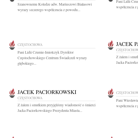
Pani Lidii Cz
Szanownemu Koledze adw. Mariuszowi Białasowi
współczucia z 
wyrazy szczerego współczucia z powodu...
JACEK 
CZĘSTOCHOWA
CZĘSTOCHO
Pani Lidii Czumie-Imiołczyk Dyrektor
Z żalem i smut
Częstochowskiego Centrum Świadczeñ wyrazy
Jacka Paciorko
głębokiego...
JACEK PACIORKOWSKI
CZĘSTOCHO
CZĘSTOCHOWA
Pani Wiesławi
Z żalem i smutkiem przyjęliśmy wiadomość o śmierci
współczucia z 
Jacka Paciorkowskiego Prezydenta Miasta...