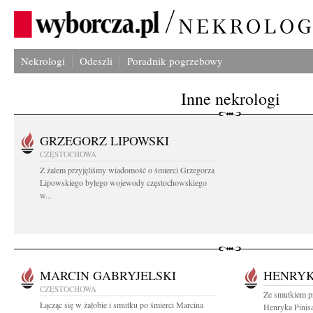
Nekrologi
Odeszli
Poradnik pogrzebowy
Inne nekrologi
GRZEGORZ LIPOWSKI
CZĘSTOCHOWA
Z żalem przyjęliśmy wiadomość o śmierci Grzegorza
Lipowskiego byłego wojewody częstochowskiego
w...
MARCIN GABRYJELSKI
HENRYK
CZĘSTOCHOWA
Ze smutkiem p
Łącząc się w żałobie i smutku po śmierci Marcina
Henryka Pinis