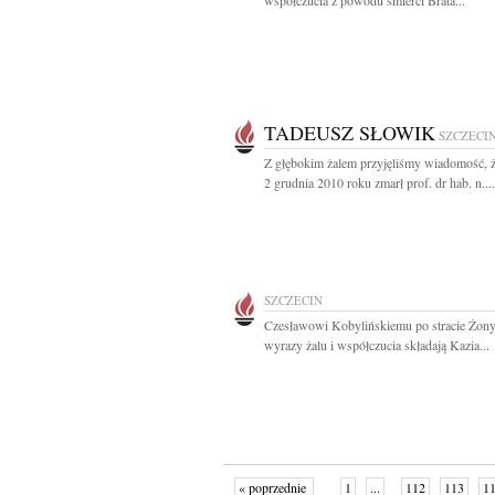
współczucia z powodu śmierci Brata...
TADEUSZ SŁOWIK
SZCZECI
Z głębokim żalem przyjęliśmy wiadomość, 
2 grudnia 2010 roku zmarł prof. dr hab. n....
SZCZECIN
Czesławowi Kobylińskiemu po stracie Żony
wyrazy żalu i współczucia składają Kazia...
« poprzednie
1
...
112
113
1