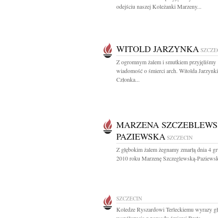
odejściu naszej Koleżanki Marzeny...
WITOLD JARZYNKA
SZCZE
Z ogromnym żalem i smutkiem przyjęliśmy
wiadomość o śmierci arch. Witolda Jarzynki
Członka...
MARZENA SZCZEBLEWS
PAZIEWSKA
SZCZECIN
Z głębokim żalem żegnamy zmarłą dnia 4 gr
2010 roku Marzenę Szczeglewską-Paziewsk
SZCZECIN
Koledze Ryszardowi Terleckiemu wyrazy g