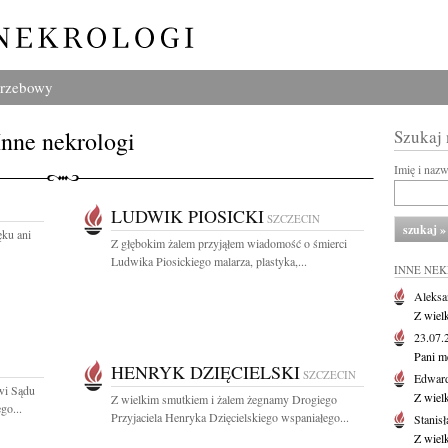
grzebowy
Inne nekrologi
Szukaj
Imię i naz
LUDWIK PIOSICKI
SZCZECIN
ęku ani
Z głębokim żalem przyjąłem wiadomość o śmierci
Ludwika Piosickiego malarza, plastyka,...
INNE NE
Aleksa
Z wiel
23.07
Pani m
HENRYK DZIĘCIELSKI
SZCZECIN
Edwar
wi Sądu
Z wiel
Z wielkim smutkiem i żalem żegnamy Drogiego
go...
Przyjaciela Henryka Dzięcielskiego wspaniałego...
Stanisł
Z wiel