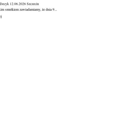
 Decyk
12.06.2026
Szczecin
kim smutkiem zawiadamiamy, że dnia 9...
ej