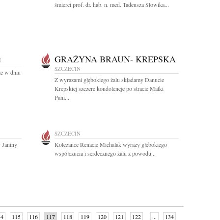
śmierci prof. dr. hab. n. med. Tadeusza Słowika...
GRAŻYNA BRAUN- KREPSKA
N
SZCZECIN
że w dniu
Z wyrazami głębokiego żalu składamy Danucie
Krepskiej szczere kondolencje po stracie Matki
Pani...
SZCZECIN
 Janiny
Koleżance Renacie Michalak wyrazy głębokiego
współczucia i serdecznego żalu z powodu...
14
115
116
117
118
119
120
121
122
...
134