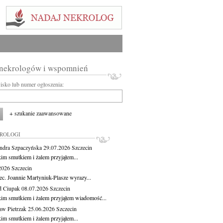
 nekrologów i wspomnień
wisko lub numer ogłoszenia:
+ szukanie zaawansowane
KROLOGI
ndra Szpaczyńska
29.07.2026
Szczecin
kim smutkiem i żalem przyjąłem...
.2026
Szczecin
ec. Joannie Martyniuk-Plasze wyrazy...
d Ciupak
08.07.2026
Szczecin
kim smutkiem i żalem przyjąłem wiadomość...
aw Pietrzak
25.06.2026
Szczecin
kim smutkiem i żalem przyjąłem...