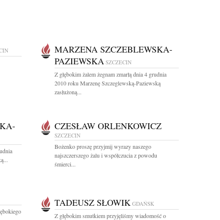
MARZENA SZCZEBLEWSKA-
CIN
PAZIEWSKA
SZCZECIN
Z głębokim żalem żegnam zmarłą dnia 4 grudnia
2010 roku Marzenę Szczeglewską-Paziewską
zasłużoną...
KA-
CZESŁAW ORLENKOWICZ
SZCZECIN
Bożenko proszę przyjmij wyrazy naszego
udnia
najszczerszego żalu i współczucia z powodu
ą...
śmierci...
TADEUSZ SŁOWIK
GDAŃSK
łębokiego
Z głębokim smutkiem przyjęliśmy wiadomość o