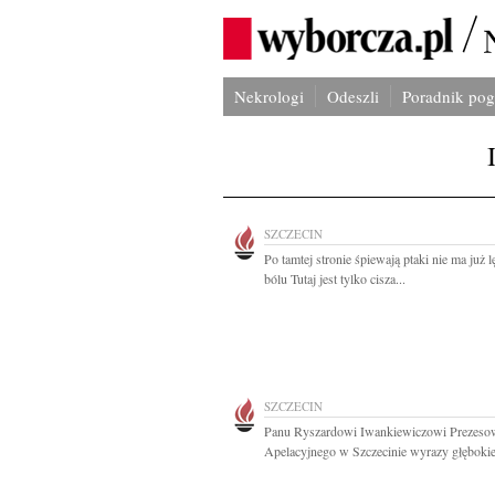
Nekrologi
Odeszli
Poradnik po
SZCZECIN
Po tamtej stronie śpiewają ptaki nie ma już l
bólu Tutaj jest tylko cisza...
SZCZECIN
Panu Ryszardowi Iwankiewiczowi Prezeso
Apelacyjnego w Szczecinie wyrazy głębokie