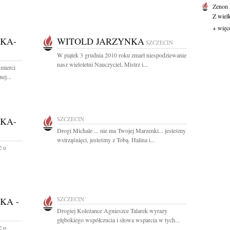
Zenon
Z wiel
+ więc
KA-
WITOLD JARZYNKA
SZCZECIN
W piątek 3 grudnia 2010 roku zmarł niespodziewanie
nasz wieloletni Nauczyciel, Mistrz i...
mierci
ej...
KA-
SZCZECIN
Drogi Michale ... nie ma Twojej Marzenki... jesteśmy
wstrząśnięci, jesteśmy z Tobą. Halina i...
ć o
KA -
SZCZECIN
Drogiej Koleżance Agnieszce Talarek wyrazy
głębokiego współczucia i słowa wsparcia w tych...
ć o