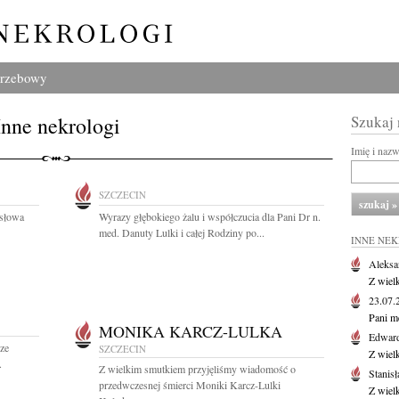
grzebowy
Inne nekrologi
Szukaj
Imię i naz
SZCZECIN
 słowa
Wyrazy głębokiego żalu i współczucia dla Pani Dr n.
med. Danuty Lulki i całej Rodziny po...
INNE NE
Aleksa
Z wiel
23.07
Pani m
MONIKA KARCZ-LULKA
Edwar
sze
SZCZECIN
Z wiel
.
Z wielkim smutkiem przyjęliśmy wiadomość o
Stanisł
przedwczesnej śmierci Moniki Karcz-Lulki
Z wiel