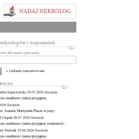
 nekrologów i wspomnień
wisko lub numer ogłoszenia:
+ szukanie zaawansowane
KROLOGI
ndra Szpaczyńska
29.07.2026
Szczecin
kim smutkiem i żalem przyjąłem...
.2026
Szczecin
ec. Joannie Martyniuk-Plasze wyrazy...
d Ciupak
08.07.2026
Szczecin
kim smutkiem i żalem przyjąłem wiadomość...
aw Pietrzak
25.06.2026
Szczecin
kim smutkiem i żalem przyjąłem...