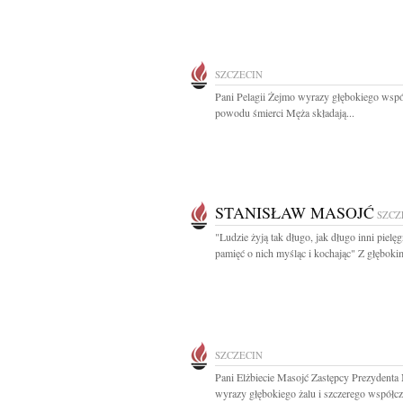
SZCZECIN
Pani Pelagii Żejmo wyrazy głębokiego wspó
powodu śmierci Męża składają...
STANISŁAW MASOJĆ
SZCZ
"Ludzie żyją tak długo, jak długo inni pielę
pamięć o nich myśląc i kochając" Z głębokim
SZCZECIN
Pani Elżbiecie Masojć Zastępcy Prezydenta
wyrazy głębokiego żalu i szczerego współczu