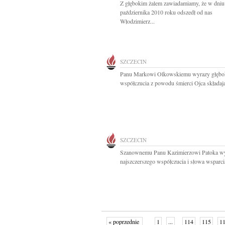
Z głębokim żalem zawiadamiamy, że w dniu
października 2010 roku odszedł od nas
Włodzimierz...
SZCZECIN
Panu Markowi Olkowskiemu wyrazy głębo
współczucia z powodu śmierci Ojca składają
SZCZECIN
Szanownemu Panu Kazimierzowi Patoka w
najszczerszego współczucia i słowa wsparcia
« poprzednie
1
...
114
115
1