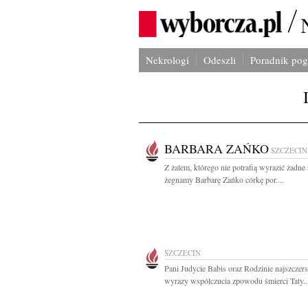
Nekrologi
Odeszli
Poradnik po
BARBARA ZAŃKO
SZCZECIN
Z żalem, którego nie potrafią wyrazić żadne
żegnamy Barbarę Zańko córkę por....
SZCZECIN
Pani Judycie Babis oraz Rodzinie najszczer
wyrazy współczucia zpowodu śmierci Taty..