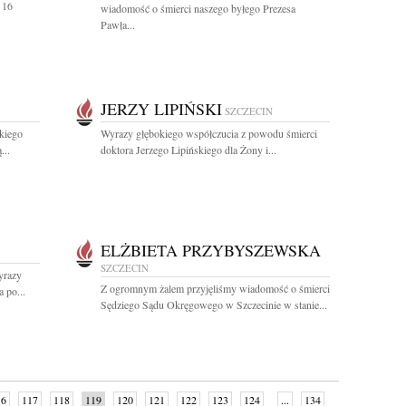
 16
wiadomość o śmierci naszego byłego Prezesa
Pawła...
JERZY LIPIŃSKI
SZCZECIN
kiego
Wyrazy głębokiego współczucia z powodu śmierci
...
doktora Jerzego Lipińskiego dla Żony i...
ELŻBIETA PRZYBYSZEWSKA
SZCZECIN
yrazy
Z ogromnym żalem przyjęliśmy wiadomość o śmierci
 po...
Sędziego Sądu Okręgowego w Szczecinie w stanie...
16
117
118
119
120
121
122
123
124
...
134