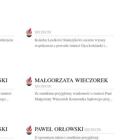
SZCZECIN
półczucia
Koledze Leszkowi Stańczykowi szczere wyrazy
współczucia z powodu śmierci Ojca koleżanki i...
SKI
MAŁGORZATA WIECZOREK
SZCZECIN
 śmierci
Ze smutkiem przyjęliśmy wiadomość o śmierci Pani
ego...
Małgorzaty Wieczorek Komornika Sądowego przy...
SKI
PAWEŁ ORŁOWSKI
SZCZECIN
Z ogromnym żalem i smutkiem przyjęliśmy