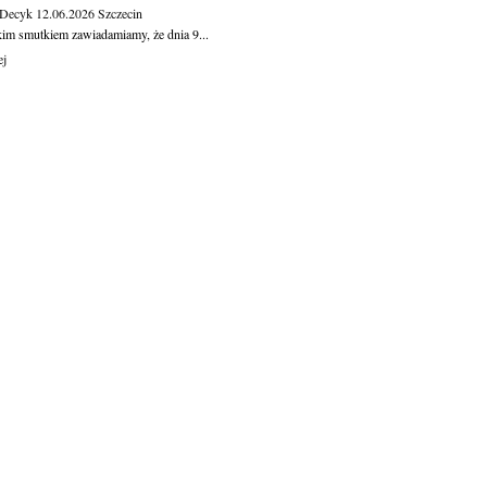
 Decyk
12.06.2026
Szczecin
kim smutkiem zawiadamiamy, że dnia 9...
ej