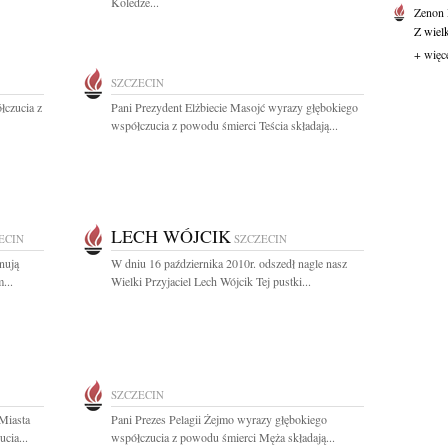
Koledze...
Zenon
Z wiel
+ więc
SZCZECIN
łczucia z
Pani Prezydent Elżbiecie Masojć wyrazy głębokiego
współczucia z powodu śmierci Teścia składają...
LECH WÓJCIK
ECIN
SZCZECIN
gnują
W dniu 16 października 2010r. odszedł nagle nasz
...
Wielki Przyjaciel Lech Wójcik Tej pustki...
SZCZECIN
 Miasta
Pani Prezes Pelagii Żejmo wyrazy głębokiego
cia...
współczucia z powodu śmierci Męża składają...