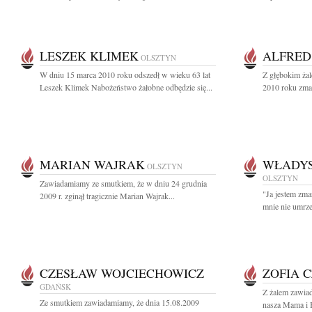
LESZEK KLIMEK
ALFRED
OLSZTYN
W dniu 15 marca 2010 roku odszedł w wieku 63 lat
Z głębokim ża
Leszek Klimek Nabożeństwo żałobne odbędzie się...
2010 roku zmar
MARIAN WAJRAK
WŁADYS
OLSZTYN
OLSZTYN
Zawiadamiamy ze smutkiem, że w dniu 24 grudnia
"Ja jestem zma
2009 r. zginął tragicznie Marian Wajrak...
mnie nie umrze 
CZESŁAW WOJCIECHOWICZ
ZOFIA 
GDAŃSK
Z żalem zawiad
Ze smutkiem zawiadamiamy, że dnia 15.08.2009
nasza Mama i 