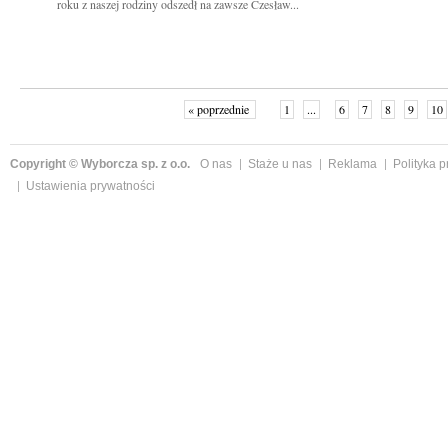
roku z naszej rodziny odszedł na zawsze Czesław...
« poprzednie
1
...
6
7
8
9
10
Copyright © Wyborcza sp. z o.o.
O nas
Staże u nas
Reklama
Polityka 
Ustawienia prywatności