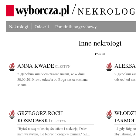
Nekrologi
Odeszli
Poradnik pogrzebowy
Inne nekrologi
ANNA KWADE
ALEKSA
OLSZTYN
Z głębokim smutkiem zawiadamiam, że w dniu
Z głebokim żal
30.06.2010 roku odeszła od Boga nasza kochana
odszedł od nas
Mama,...
GRZEGORZ ROCH
WŁODZI
KOSMOWSKI
JARMOŁ
OLSZTYN
"Byłeś naszą miłością, światłem i nadzieją. Dałeś
...I gdy Bóg zo
nam wszystko, nie biorąc niczego w zamian." Ze...
zbyt strome, A 