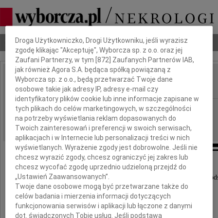
Dbamy o Twoją prywatność
Droga Użytkowniczko, Drogi Użytkowniku, jeśli wyrazisz
Nekrologi
Odeszli
Poradnik pogrzebowy
zgodę klikając "Akceptuję", Wyborcza sp. z o.o. oraz jej
Zaufani Partnerzy, w tym [
872
] Zaufanych Partnerów IAB,
jak również Agora S.A. będąca spółką powiązaną z
Jerzy Białobrzeski
Wyborcza sp. z o.o., będą przetwarzać Twoje dane
IMIĘ I NAZWISKO:
osobowe takie jak adresy IP, adresy e-mail czy
identyfikatory plików cookie lub inne informacje zapisane w
Olsztyn
tych plikach do celów marketingowych, w szczególności
REGION:
na potrzeby wyświetlania reklam dopasowanych do
15.05.2026
DATA EMISJI:
Twoich zainteresowań i preferencji w swoich serwisach,
aplikacjach i w Internecie lub personalizacji treści w nich
wyświetlanych. Wyrażenie zgody jest dobrowolne. Jeśli nie
chcesz wyrazić zgody, chcesz ograniczyć jej zakres lub
chcesz wycofać zgodę uprzednio udzieloną przejdź do
„Ustawień Zaawansowanych”.
Z głębokim żalem zawiadamiamy, że 13 maja 2026 roku ods
Twoje dane osobowe mogą być przetwarzane także do
celów badania i mierzenia informacji dotyczących
funkcjonowania serwisów i aplikacji lub łączone z danymi
dot. świadczonych Tobie usług. Jeśli podstawą