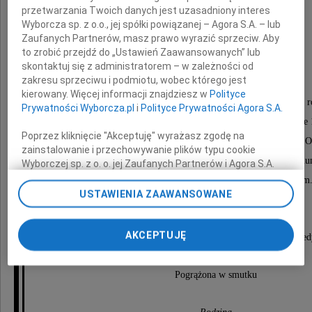
przetwarzania Twoich danych jest uzasadniony interes
Wyborcza sp. z o.o., jej spółki powiązanej – Agora S.A. – lub
Zaufanych Partnerów, masz prawo wyrazić sprzeciw. Aby
Jerzy Białobrzeski
to zrobić przejdź do „Ustawień Zaawansowanych” lub
skontaktuj się z administratorem – w zależności od
zakresu sprzeciwu i podmiotu, wobec którego jest
kierowany. Więcej informacji znajdziesz w
Polityce
Uroczystości pogrzebowe odbędą się 23 maja 2026 r
Prywatności Wyborcza.pl
i
Polityce Prywatności Agora S.A.
Msza Święta żałobna zostanie odprawiona o godzinie 
Poprzez kliknięcie "Akceptuję" wyrażasz zgodę na
w kościele parafialnym św. Rozalii w Kieźlinach koło O
zainstalowanie i przechowywanie plików typu cookie
Po Mszy Świętej nastąpi ceremonia pogrzebowa na cmentarzu kom
Wyborczej sp. z o. o. jej Zaufanych Partnerów i Agora S.A.
na Twoim urządzeniu końcowym. Możesz też w każdej
gdzie urna zostanie złożona w grobie rodzinnym
chwili zmienić swoje preferencje dot. plików cookie,
USTAWIENIA ZAAWANSOWANE
ponownie wywołując narzędzie do zarządzania Twoimi
Prosimy o nieskładanie wieńców i bukietów.
preferencjami dot. przetwarzania danych poprzez
odnośnik „Ustawienia prywatności” w stopce serwisu i
AKCEPTUJĘ
Pamięć Zmarłego można uczcić symbolicznym zniczem lub poje
przechodząc do sekcji „Ustawienia zaawansowane”.
Zmiana ustawień plików cookie możliwa jest także za
Pogrążona w smutku
pomocą ustawień przeglądarki.
My, nasi Zaufani Partnerzy i Agora S.A. możemy